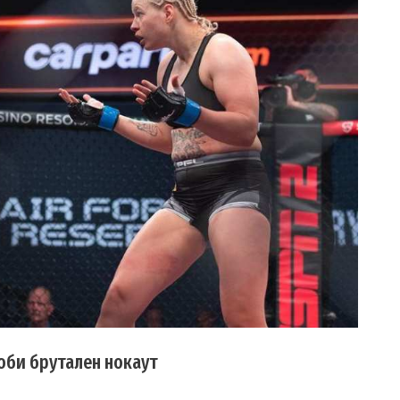
оби брутален нокаут