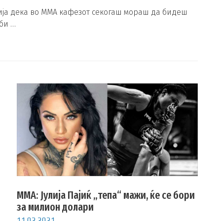
ија дека во ММА кафезот секогаш мораш да бидеш
би …
ММА: Јулија Пајиќ „тепа“ мажи, ќе се бори
за милион долари
11.02.2021