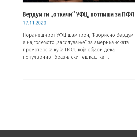
Вердум ги „откачи“ УФЦ, потпиша за ПФЛ
17.11.2020
Поранешниот УФЦ шампион, Фабрисио Вердум
е најголемото „засилување“ за американската
промотерска куќа ПФЛ, која објави дека
популарниот бразилски тешкаш ќе …