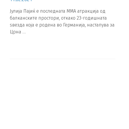
Јулија Пајиќ е последната ММА атракција од
балканските простори, откако 23-годишната
ѕвезда која е родена во Германија, настапува за
Црна …