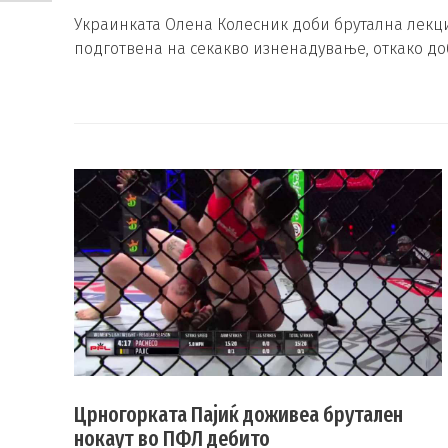
Украинката Олена Колесник доби брутална лекц
подготвена на секакво изненадување, откако до
Црногорката Пајиќ доживеа брутален
нокаут во ПФЛ дебито