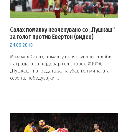
Салах помалку неочекувано со „Пушкаш“
за голот против Евертон (видео)
24.09.2018
Мохамед Салах, помалку неочекувано, ја доби
наградата за најдобар гол според ФИФА,
„Пушкаш“ наградата за најубав гол минатата
сезона, победувајќи …