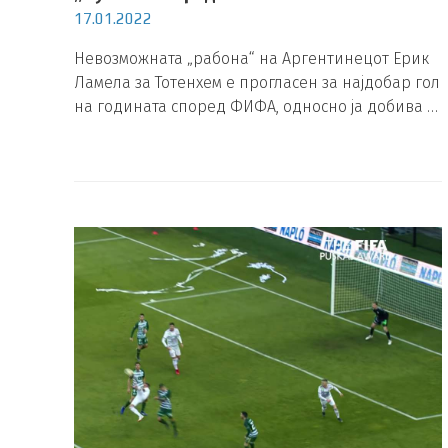
17.01.2022
Невозможната „рабона“ на Аргентинецот Ерик
Ламела за Тотенхем е прогласен за најдобар гол
на годината според ФИФА, односно ја добива …