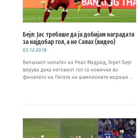
Бејл: Јас требаше да ја добијам наградата
за најдобар гол, а не Салах (видео)
03.12.2018
Велшкиот напаѓач на Реал Мадрид, Герет Бејл
верува дека неговиот гол со ножички во
финалето на Лигата на шампионите мораше …