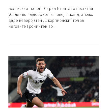
Белгискиот талент Сирил Нгонге го постигна
убедливо најдобриот гол овој викенд, откако
даде неверојатен „шкорпионски“ гол за
неговите Гронинген во …