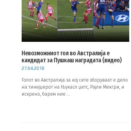
Невозможниот гол во Австралија е
кандидат за Пушкаш наградата (видео)
27.04.2018
Голот во Австралија за кој сите зборуваат е дело
на тинејџерот на Њукасл џетс, Рајли Мекгри, и
искрено, барем ние …