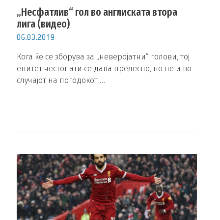
„Несфатлив“ гол во англиската втора
лига (видео)
06.03.2019
Кога ќе се зборува за „неверојатни“ голови, тој
епитет честопати се дава прелесно, но не и во
случајот на погодокот …