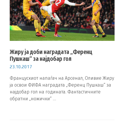
Жиру ја доби наградата „Ференц
Пушкаш“ за најдобар гол
23.10.2017
Францускиот напаѓач на Арсенал, Оливие Жиру
ја освои ФИФА наградата „Ференц Пушкаш“ за
најдобар гол на годината. Фантастичните
обратни „ножички“ …