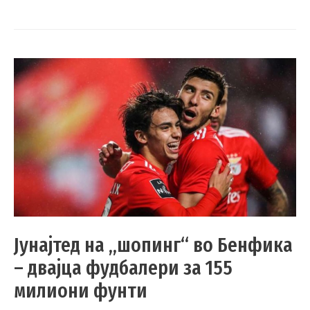
Јунајтед на „шопинг“ во Бенфика
– двајца фудбалери за 155
милиони фунти