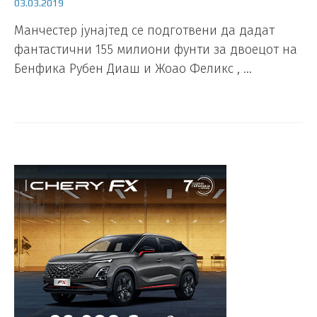
03.03.2019
Манчестер јунајтед се подготвени да дадат
фантастични 155 милиони фунти за двоецот на
Бенфика Рубен Диаш и Жоао Феликс , …