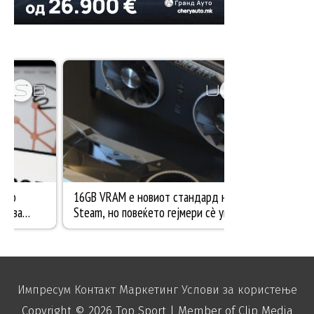
Импресум
Контакт
Маркетинг
Услови за користење
Copyright © 2026
Top Sport
| Member of Clip Media