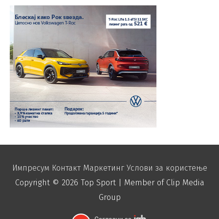
Импресум
Контакт
Маркетинг
Услови за користење
Copyright © 2026
Top Sport
| Member of Clip Media
Group