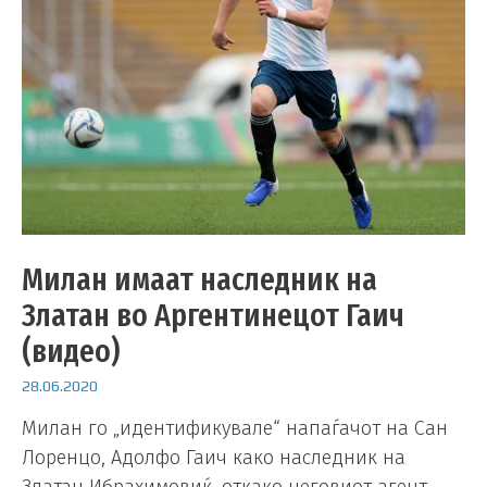
Милан имаат наследник на
Златан во Аргентинецот Гаич
(видео)
28.06.2020
Милан го „идентификувале“ напаѓачот на Сан
Лоренцо, Адолфо Гаич како наследник на