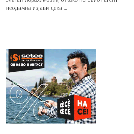
Златан Ибрахимовиќ, откако неговиот агент
неодамна изјави дека …