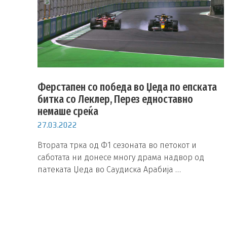
Ферстапен со победа во Џеда по епската
битка со Леклер, Перез едноставно
немаше среќа
27.03.2022
Втората трка од Ф1 сезоната во петокот и
саботата ни донесе многу драма надвор од
патеката Џеда во Саудиска Арабија …