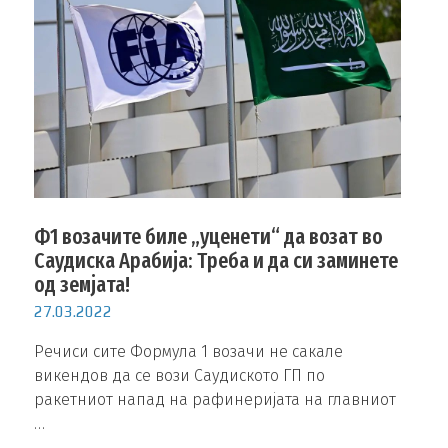
Ф1 возачите биле „уценети“ да возат во
Саудиска Арабија: Треба и да си заминете
од земјата!
27.03.2022
Речиси сите Формула 1 возачи не сакале
викендов да се вози Саудиското ГП по
ракетниот напад на рафинеријата на главниот
…