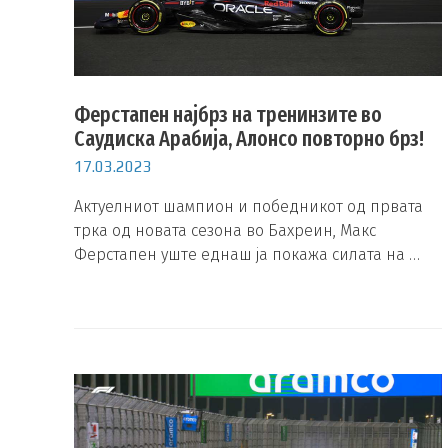
Ферстапен најбрз на тренинзите во
Саудиска Арабија, Алонсо повторно брз!
17.03.2023
Актуелниот шампион и победникот од првата
трка од новата сезона во Бахреин, Макс
Ферстапен уште еднаш ја покажа силата на …