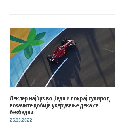
Леклер најбрз во Џеда и покрај судирот,
возачите добија уверување дека се
безбедни
25.03.2022