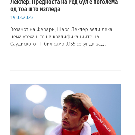
Леклер: Предноста на Ред бул е поголема
од тоа што изгледа
19.03.2023
Возачот на Ферари, Шарл Леклер вели дека
нема утеха што на квалификациите на
Саудиското ГП бил само 0.155 секунди зад …