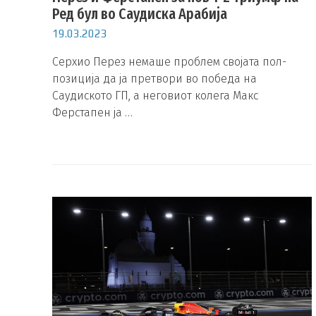
Ред бул во Саудиска Арабија
19.03.2023
Серхио Перез немаше проблем својата пол-
позиција да ја претвори во победа на
Саудиското ГП, а неговиот колега Макс
Ферстапен ја …