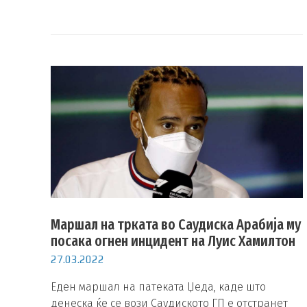
Маршал на трката во Саудиска Арабија му
посака огнен инцидент на Луис Хамилтон
27.03.2022
Еден маршал на патеката Џеда, каде што
денеска ќе се вози Саудиското ГП е отстранет