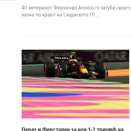
Ф1 ветеранот, Фернандо Алонсо го загуби својот 
казна по крајот на Саудиското ГП …
Перез и Ферстапен за нов 1-2 триумф на