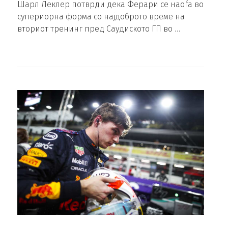
Шарл Леклер потврди дека Ферари се наоѓа во
супериорна форма со најдоброто време на
вториот тренинг пред Саудиското ГП во …