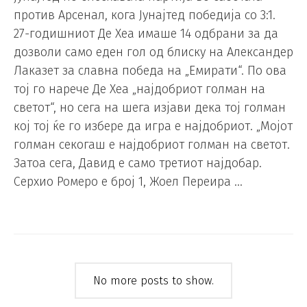
против Арсенал, кога Јунајтед победија со 3:1.
27-годишниот Де Хеа имаше 14 одбрани за да
дозволи само еден гол од блиску на Александер
Лаказет за славна победа на „Емирати“. По ова
тој го нарече Де Хеа „најдобриот голман на
светот“, но сега на шега изјави дека тој голман
кој тој ќе го избере да игра е најдобриот. „Мојот
голман секогаш е најдобриот голман на светот.
Затоа сега, Давид е само третиот најдобар.
Серхио Ромеро е број 1, Жоел Переира …
No more posts to show.