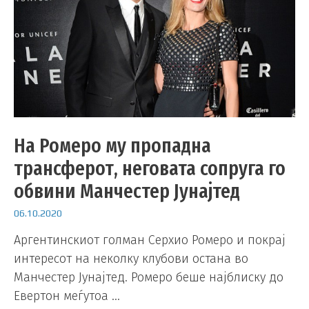
На Ромеро му пропадна
трансферот, неговата сопруга го
обвини Манчестер Јунајтед
06.10.2020
Аргентинскиот голман Серхио Ромеро и покрај
интересот на неколку клубови остана во
Манчестер Јунајтед. Ромеро беше најблиску до
Евертон меѓутоа …