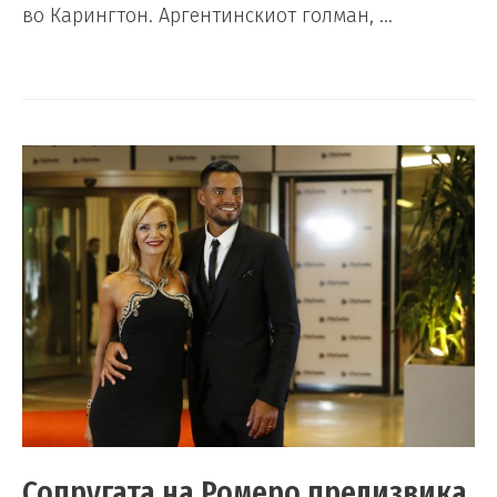
во Карингтон. Аргентинскиот голман, …
Сопругата на Ромеро предизвика