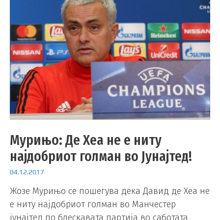
Мурињо: Де Хеа не е ниту
најдобриот голман во Јунајтед!
04.12.2017
Жозе Мурињо се пошегува дека Давид де Хеа не
е ниту најдобриот голман во Манчестер
јунајтед по блескавата партија во саботата