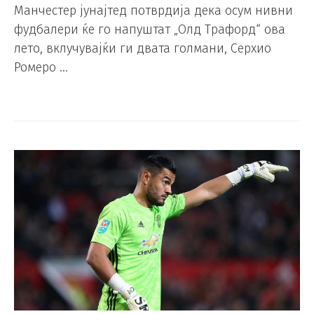
Манчестер јунајтед потврдија дека осум нивни
фудбалери ќе го напуштат „Олд Трафорд“ ова
лето, вклучувајќи ги двата голмани, Серхио
Ромеро …