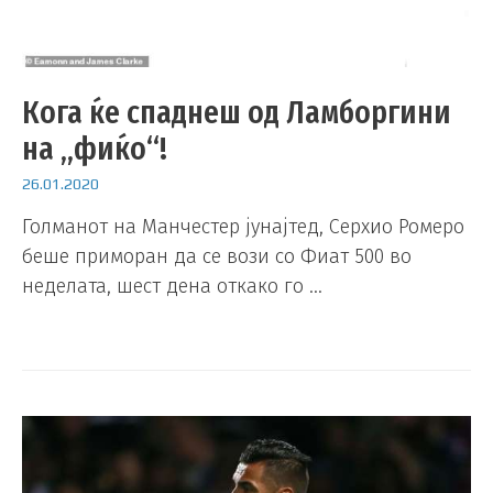
Кога ќе спаднеш од Ламборгини
на „фиќо“!
26.01.2020
Голманот на Манчестер јунајтед, Серхио Ромеро
беше приморан да се вози со Фиат 500 во
неделата, шест дена откако го …