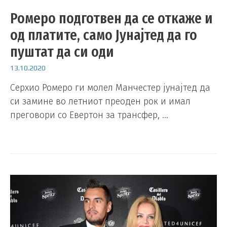
Ромеро подготвен да се откаже и
од платите, само Јунајтед да го
пуштат да си оди
13.10.2020
Серхио Ромеро ги молел Манчестер јунајтед да
си замине во летниот преоден рок и имал
преговори со Евертон за трансфер, …