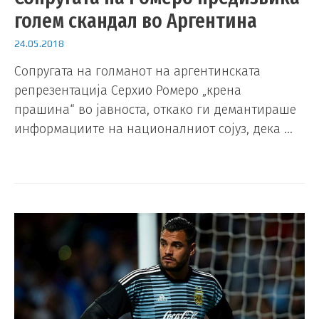
голем скандал во Аргентина
24.05.2018
Сопругата на голманот на аргентинската
репрезентација Серхио Ромеро „крена
прашина“ во јавноста, откако ги демантираше
информациите на националниот сојуз, дека …