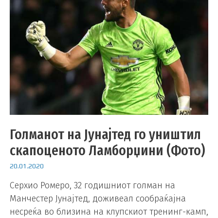
Голманот на Јунајтед го уништил
скапоценото Ламборџини (Фото)
20.01.2020
Серхио Ромеро, 32 годишниот голман на
Манчестер Јунајтед, доживеал сообраќајна
несреќа во близина на клупскиот тренинг-камп,