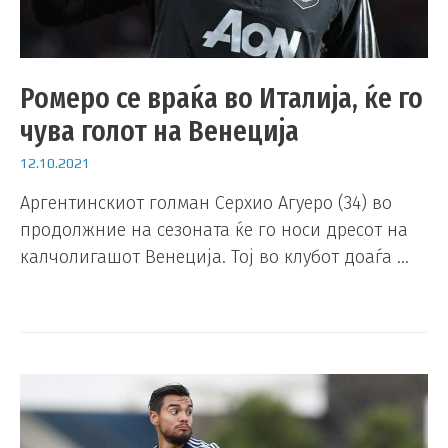
Ромеро се враќа во Италија, ќе го
чува голот на Венеција
12.10.2021
Аргентинскиот голман Серхио Агуеро (34) во
продолжние на сезоната ќе го носи дресот на
калчолигашот Венеција. Тој во клубот доаѓа …