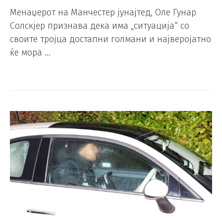
Менаџерот на Манчестер јунајтед, Оле Гунар
Солскјер признава дека има „ситуација“ со
своите тројца достапни голмани и најверојатно
ќе мора …