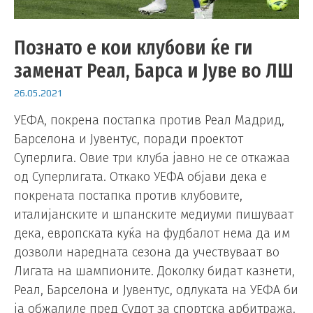
Познато е кои клубови ќе ги
заменат Реал, Барса и Јуве во ЛШ
26.05.2021
УЕФА, покрена постапка против Реал Мадрид,
Барселона и Јувентус, поради проектот
Суперлига. Овие три клуба јавно не се откажаа
од Суперлигата. Откако УЕФА објави дека е
покрената постапка против клубовите,
италијанските и шпанските медиуми пишуваат
дека, европската куќа на фудбалот нема да им
дозволи наредната сезона да учествуваат во
Лигата на шампионите. Доколку бидат казнети,
Реал, Барселона и Јувентус, одлуката на УЕФА би
ја обжалиле пред Судот за спортска арбитража.