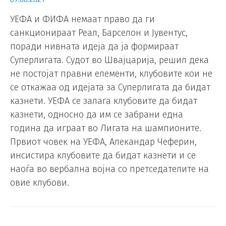
УЕФА и ФИФА немаат право да ги
санкционираат Реал, Барселон и Јувентус,
поради нивната идеја да ја формираат
Суперлигата. Судот во Швајцарија, решил дека
не постојат правни елементи, клубовите кои не
се откажаа од идејата за Суперлигата да бидат
казнети. УЕФА се залага клубовите да бидат
казнети, односно да им се забрани една
година да играат во Лигата на шампионите.
Првиот човек на УЕФА, Алекандар Чеферин,
инсистира клубовите да бидат казнети и се
наоѓа во вербална војна со претседателите на
овие клубови.