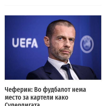
Чеферин: Во фудбалот нема
место за картели како
Суперлигата