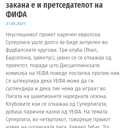
закана е и претседателот на
ФИФА
27.05.2021
Неуспешниот проект наречен европска
Суперлига уште долго ќе биде актуелен во
фудбалските кругови. Три клуба (Реал,
Барселона, Јувентус), јавно се се откажаа од
проектот, поради што Дисциплинската
комисија на УЕФА поведе постапка против нив.
Се шпекулира дека УЕФА може да ги
суспендира и дека тие нема да играат во
Лигата на шампионите наредната сезона.
Клубовите кои се откажаа од Суперлигата,
добија парични казни од УЕФА. На темата
Суперлига, во четвртокот, говореше првиот
човек на шпанската лига, Хавиер Тебас. Тој