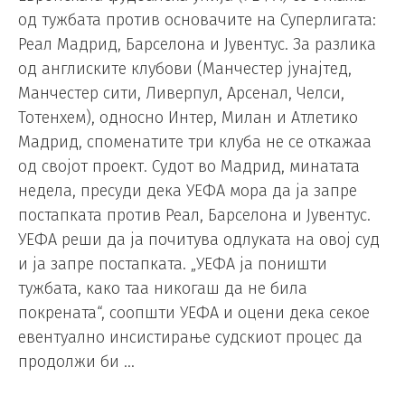
од тужбата против основачите на Суперлигата:
Реал Мадрид, Барселона и Јувентус. За разлика
од англиските клубови (Манчестер јунајтед,
Манчестер сити, Ливерпул, Арсенал, Челси,
Тотенхем), односно Интер, Милан и Атлетико
Мадрид, споменатите три клуба не се откажаа
од својот проект. Судот во Мадрид, минатата
недела, пресуди дека УЕФА мора да ја запре
постапката против Реал, Барселона и Јувентус.
УЕФА реши да ја почитува одлуката на овој суд
и ја запре постапката. „УЕФА ја поништи
тужбата, како таа никогаш да не била
покрената“, соопшти УЕФА и оцени дека секое
евентуално инсистирање судскиот процес да
продолжи би …