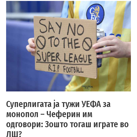
Суперлигата ја тужи УЕФА за
монопол – Чеферин им
одговори: Зошто тогаш играте во
ЛШ?