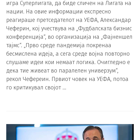
игра Суперлигата, да биде сличен на Лигата на
нации. На овие информации експресно
реагираше претседателот на УЕФА, Александар
Чеферин, кој учествува на „Фудбалската бизнис
конференција“, во организација на „Фајненшел
тајмс“. „Прво среде пандемија покренаа
бесмислена идеја, а сега среде војна повторно
слушаме идеи кои немаат логика. Очигледно е
дека тие живеат во паралелен универзум“,
рекол Чефереин. Првиот човек на УЕФА, потоа
го критикувал својот …