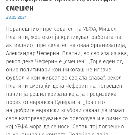
смешен
28.05.2021
Поранешниот претседател на УЕФА, Мишел
Платини, жестокот ја критикувал работата на
актиелниот претседател на оваа организација,
Александар Чеферин. Платни, во својата изјава,
рекол дека Чеферин е „смешен“. „Тој е еден од
оние политичари кои никогаш не играче
фудбал и кои живеат во својата слава“, рекол
Платини сметајќи дека Чеферин на погрешен
начин ја решил кризата која ја предизвика
проектот европска Суперлига. „Тоа што
најдобрите европски клубови сакаат да имаат
свое натпреварување се повторува и е ризик со
кој УЕФА мора да се носи. Сепак, тој погрешно
ја менаџираше кризата. Подобро е да ја