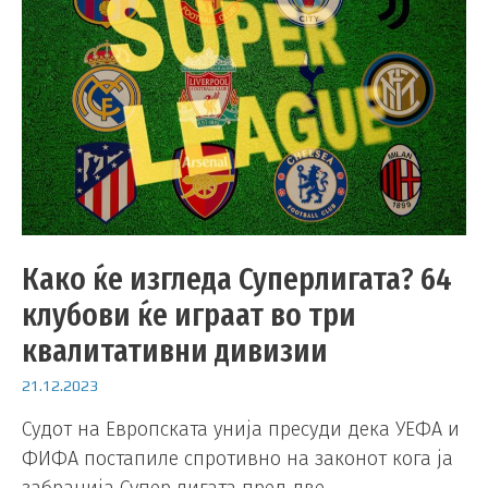
Како ќе изгледа Суперлигата? 64
клубови ќе играат во три
квалитативни дивизии
21.12.2023
Судот на Европската унија пресуди дека УЕФА и
ФИФА постапиле спротивно на законот кога ја
забранија Супер лигата пред две …