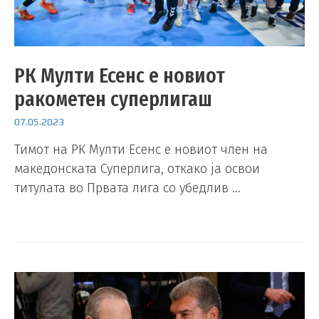
РК Мулти Есенс е новиот
ракометен суперлигаш
07.05.2023
Тимот на РК Мулти Есенс е новиот член на
македонската Суперлига, откако ја освои
титулата во Првата лига со убедлив …