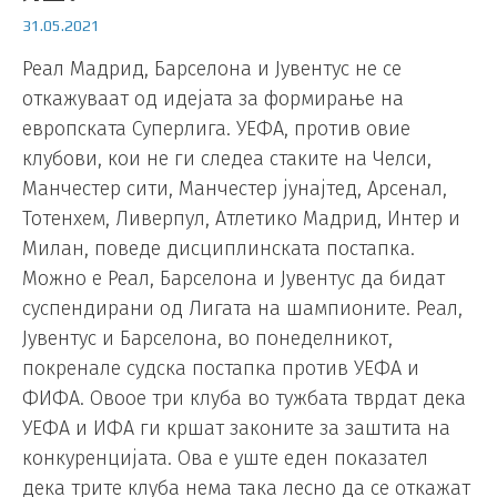
31.05.2021
Реал Мадрид, Барселона и Јувентус не се
откажуваат од идејата за формирање на
европската Суперлига. УЕФА, против овие
клубови, кои не ги следеа стаките на Челси,
Манчестер сити, Манчестер јунајтед, Арсенал,
Тотенхем, Ливерпул, Атлетико Мадрид, Интер и
Милан, поведе дисциплинската постапка.
Можно е Реал, Барселона и Јувентус да бидат
суспендирани од Лигата на шампионите. Реал,
Јувентус и Барселона, во понеделникот,
покренале судска постапка против УЕФА и
ФИФА. Овоое три клуба во тужбата тврдат дека
УЕФА и ИФА ги кршат законите за заштита на
конкуренцијата. Ова е уште еден показател
дека трите клуба нема така лесно да се откажат