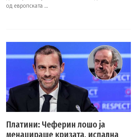
од европската …
Платини: Чеферин лошо ја
менаџираше кризата, испадна