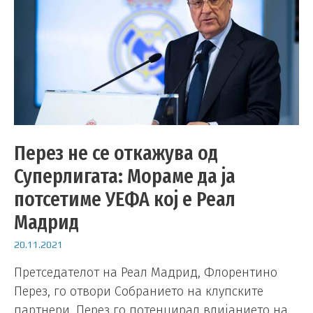
Перез не се откажува од
Суперлигата: Мораме да ја
потсетиме УЕФА кој е Реал
Мадрид
20.11.2021
Претседателот на Реал Мадрид, Флорентино
Перез, го отвори Собранието на клупските
партнери. Перез го потенцирал влијанието на