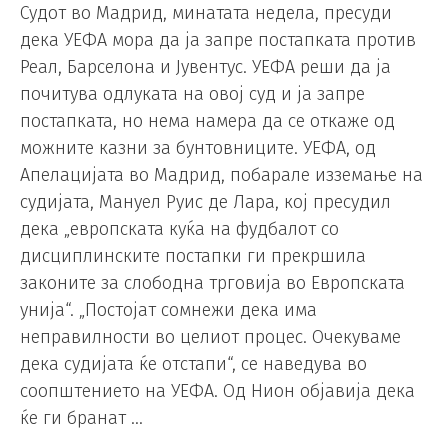
Судот во Мадрид, минатата недела, пресуди
дека УЕФА мора да ја запре постапката против
Реал, Барселона и Јувентус. УЕФА реши да ја
почитува одлуката на овој суд и ја запре
постапката, но нема намера да се откаже од
можните казни за бунтовниците. УЕФА, од
Апелацијата во Мадрид, побарале изземање на
судијата, Мануел Руис де Лара, кој пресудил
дека „европската куќа на фудбалот со
дисциплинските постапки ги прекршила
законите за слободна трговија во Европската
унија“. „Постојат сомнежи дека има
неправилности во целиот процес. Очекуваме
дека судијата ќе отстапи“, се наведува во
соопштението на УЕФА. Од Нион објавија дека
ќе ги бранат …