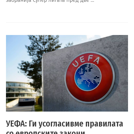
УЕФА: Ги усогласивме правилата
со европските закони