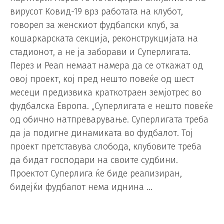
вирусот Ковид-19 врз работата на клубот,
говорел за женскиот фудбалски клуб, за
кошаркарската секција, реконструкцијата на
стадионот, а не ја заборави и Суперлигата.
Перез и Реал немаат намера да се откажат од
овој проект, кој пред нешто повеќе од шест
месеци предизвика краткотраен земјотрес во
фудбалска Европа. „Суперлигата е нешто повеќе
од обично натпреварување. Суперлигата треба
да ја подигне динамиката во фудбалот. Тој
проект претставува слобода, клубовите треба
да бидат господари на своите судбини.
Проектот Суперлига ќе биде реализиран,
бидејќи фудбалот нема иднина …