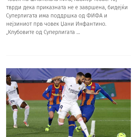
тврди дека приказната не е завршена, бидејќи
Суперлигата има поддршка од ФИФА и
нејзиниот прв човек Џани Инфантино.
„Клубовите од Суперлигата …