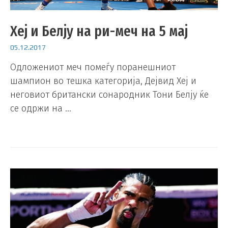
Хеј и Белју на ри-меч на 5 мај
05.12.2017
Одложениот меч помеѓу поранешниот
шампион во тешка категорија, Дејвид Хеј и
неговиот британски сонародник Тони Белју ќе
се одржи на …