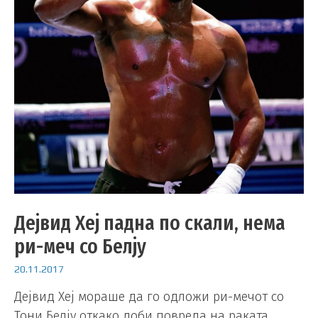
Дејвид Хеј падна по скали, нема
ри-меч со Белју
20.11.2017
Дејвид Хеј мораше да го одложи ри-мечот со
Тони Белју откако доби повреда на раката