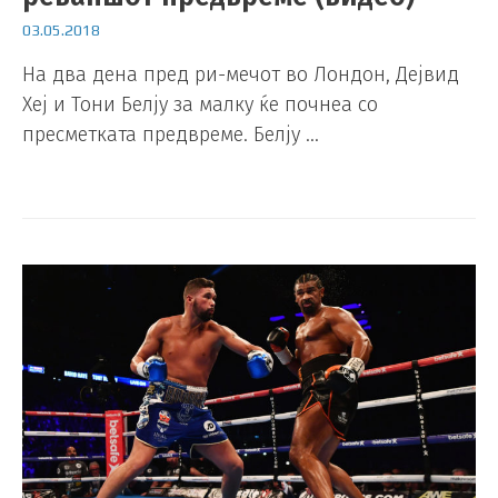
03.05.2018
На два дена пред ри-мечот во Лондон, Дејвид
Хеј и Тони Белју за малку ќе почнеа со
пресметката предвреме. Белју …