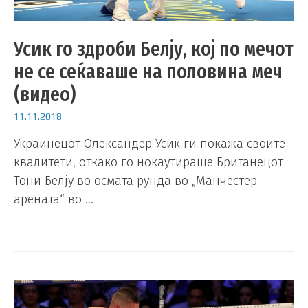
Усик го здроби Белју, кој по мечот
не се сеќаваше на половина меч
(видео)
11.11.2018
Украинецот Олександер Усик ги покажа своите
квалитети, откако го нокаутираше Британецот
Тони Белју во осмата рунда во „Манчестер
арената“ во …