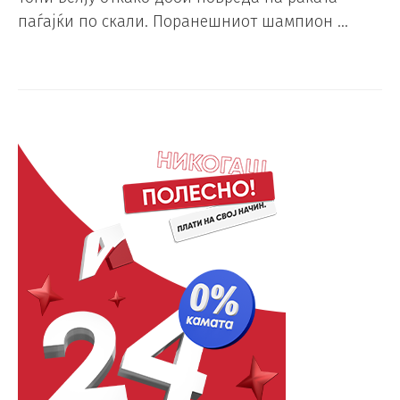
паѓајќи по скали. Поранешниот шампион …