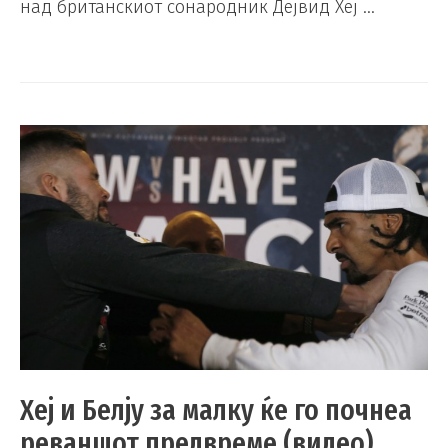
над британскиот сонародник Дејвид Хеј …
Хеј и Белју за малку ќе го почнеа
реваншот предвреме (видео)