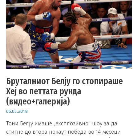
Бруталниот Белју го стопираше
Хеј во петтата рунда
(видео+галерија)
06.05.2018
Тони Белју имаше „експлозивно“ шоу за да
стигне до втора нокаут победа во 14 месеци