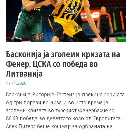
Басконија ја зголеми кризата на
Фенер, ЦСКА со победа во
Литванија
17.11.2020
Басконија Виторија-Гастеиз ја прекина серијата
од три порази во низа и во исто време ја
зголеми кризата во турскиот Фенербахче со
86:68 победа во деветтото коло од Евролигата.
Алек Питерс беше кошмар за одбраната на