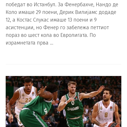
победат во Истанбул. За Фенербахче, Нандо де
Коло имаше 29 поени, Дерик Вилијамс додаде
12, а Костас Слукас имаше 13 поени и 9
асистенции, но Фенер го забележа петтиот
пораз во шест кола во Евролигата. По
израмнетата прва …