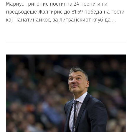
Мариус Григонис постигна 24 поени и ги
предводеше Жалгирис до 81:69 победа на гости
кај Панатинаикос, за литванскиот клуб да …