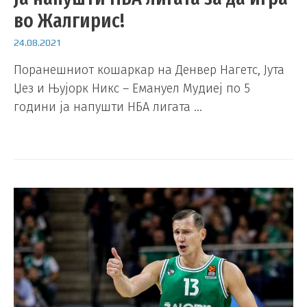
во Жалгирис!
24.08.2021
Поранешниот кошаркар на Денвер Нагетс, Јута
Џез и Њујорк Никс – Емануел Мудиеј по 5
години ја напушти НБА лигата …