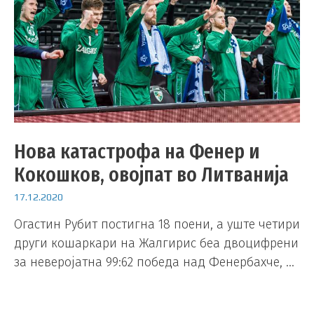
Нова катастрофа на Фенер и
Кокошков, овојпат во Литванија
17.12.2020
Огастин Рубит постигна 18 поени, а уште четири
други кошаркари на Жалгирис беа двоцифрени
за неверојатна 99:62 победа над Фенербахче, …