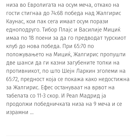
низа во Евролигата на осум меча, откако на
гости стигнаа до 74:68 победа над Жалгирис
Каунас, кои пак сега имаат осум порази
едноподруго. Тибор Плајс и Василије Мициќ
имаа по 18 поени за да го предводат турскиот
клуб до нова победа. При 65:70 по
положувањето на Мициќ, Жалгирис пропушти
две шанси да ги казни загубените топки на
противникот, по што Шејн Ларкин зголеми на
65:72, предност која се покажа како недостижна
за Жалгирис. Ефес остануваат на врвот на
табелата со 11-3 скор. И Реал Мадрид ја
продолжи победничката низа на 9 меча и се
израмни …