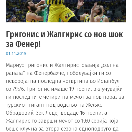
Григонис и Жалгирис со нов шок
за Фенер!
01.11.2019
Мариус Григонис и Жалгирис ставија „сол на
раната“ на Фенербахче, победувајќи ги со
неверојатна последна четвртина во Истанбул
со 79:76. Григонис имаше 19 поени, вклучувајќи
ги последните четири на мечот за нов пораз за
турскиот гигант под водство на Жељко
Обрадовиќ. Зек Ледеј додаде 16 поени, а
Жалгирис го заврши мечот со 10:0 серија која
беше клучна за втора сезона едноподруго да