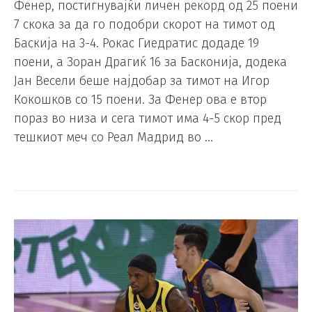
Фенер, постигнувајќи личен рекорд од 25 поени
7 скока за да го подобри скорот на тимот од
Баскија на 3-4. Рокас Гиедратис додаде 19
поени, а Зоран Драгиќ 16 за Басконија, додека
Јан Весели беше најдобар за тимот на Игор
Кокошков со 15 поени. За Фенер ова е втор
пораз во низа и сега тимот има 4-5 скор пред
тешкиот меч со Реал Мадрид во …