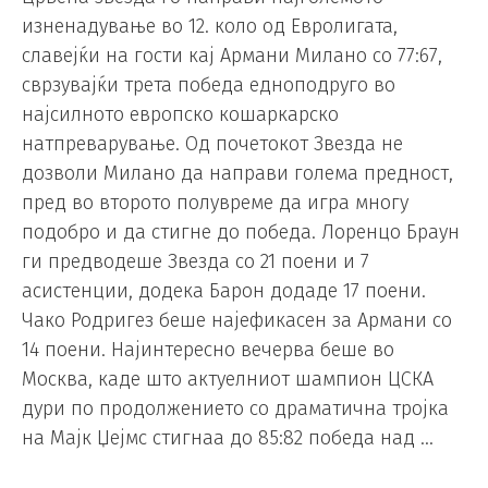
изненадување во 12. коло од Евролигата,
славејќи на гости кај Армани Милано со 77:67,
сврзувајќи трета победа едноподруго во
најсилното европско кошаркарско
натпреварување. Од почетокот Звезда не
дозволи Милано да направи голема предност,
пред во второто полувреме да игра многу
подобро и да стигне до победа. Лоренцо Браун
ги предводеше Звезда со 21 поени и 7
асистенции, додека Барон додаде 17 поени.
Чако Родригез беше најефикасен за Армани со
14 поени. Најинтересно вечерва беше во
Москва, каде што актуелниот шампион ЦСКА
дури по продолжението со драматична тројка
на Мајк Џејмс стигнаа до 85:82 победа над …