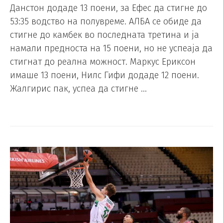
Данстон додаде 13 поени, за Ефес да стигне до
53:35 водство на полувреме. АЛБА се обиде да
стигне до камбек во последната третина и ја
намали предноста на 15 поени, но не успеаја да
стигнат до реална можност. Маркус Ериксон
имаше 13 поени, Нилс Гифи додаде 12 поени.
Жалгирис пак, успеа да стигне …