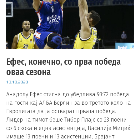
Ефес, конечно, со прва победа
оваа сезона
13.10.2020
Анадолу Ефес стигна до убедлива 93:72 победа
на гости кај АЛБА Берлин за во третото коло на
Евролигата да ја остварат првата победа.
Лидер на тимот беше Тибор Плајс со 23 поени
со 6 скока и една асистенција, Василије Мициќ
имаше 13 поени и 13 асистенции, Брајант