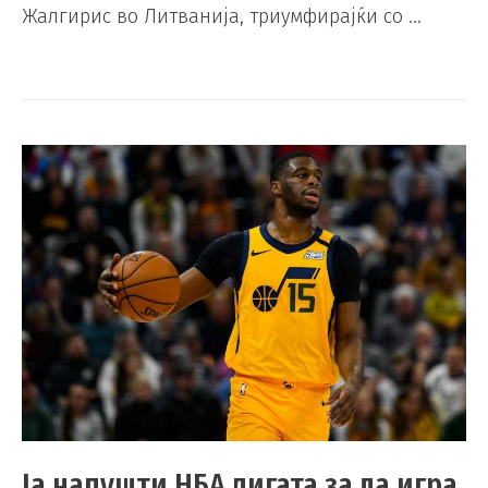
Жалгирис во Литванија, триумфирајќи со …
Ја напушти НБА лигата за да игра