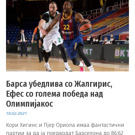
Барса убедлива со Жалгирис,
Ефес со голема победа над
Олимпијакос
18.02.2021
Кори Хигинс и Пјер Ориола имаа фантастични
партии за да ја предводат Барселона до 86:62