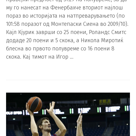
му го нанесат на Фенербахче вториот најлош
пораз во историјата на натпреварувањето (по
101:58 поразот од Монтепаски Сиена во 2009/10).
Кајл Кјурик заврши со 25 поени, Роландс Смитс
додаде 20 поени и 5 скока, а Никола Миротиќ
блесна во првото полувреме со 16 поени 8
скока. Кај тимот на Игор …