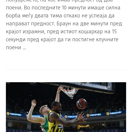
поени. Во последните 10 минути имаше силна
борба меѓу двата тима откако не успеаја да
направат предност. Браун на две минути пред
крајот израмни, пред истиот кошаркар на 15
секунди пред крајот да ги постигне клучните
поени …