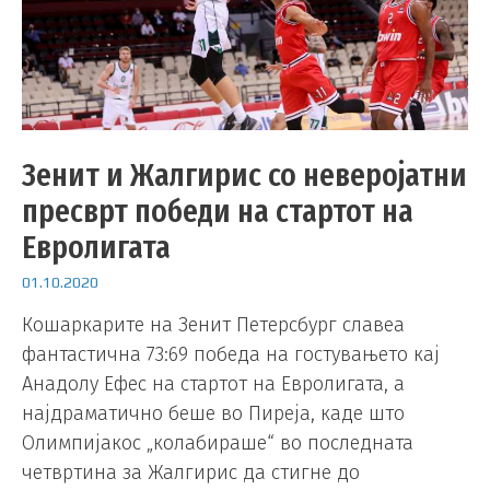
Зенит и Жалгирис со неверојатни
пресврт победи на стартот на
Евролигата
01.10.2020
Кошаркарите на Зенит Петерсбург славеа
фантастична 73:69 победа на гостувањето кај
Анадолу Ефес на стартот на Евролигата, а
најдраматично беше во Пиреја, каде што
Олимпијакос „колабираше“ во последната
четвртина за Жалгирис да стигне до