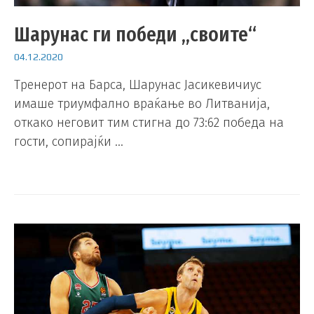
Шарунас ги победи „своите“
04.12.2020
Тренерот на Барса, Шарунас Јасикевичиус
имаше триумфално враќање во Литванија,
откако неговит тим стигна до 73:62 победа на
гости, сопирајќи …