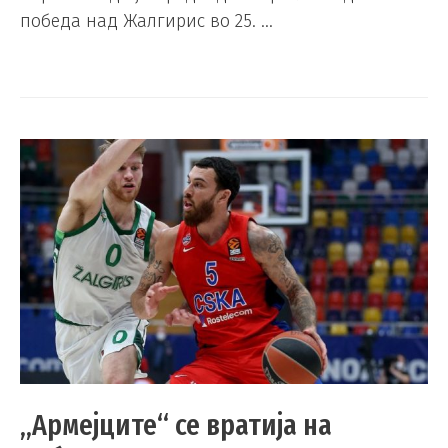
победа над Жалгирис во 25. …
„Армејците“ се вратија на