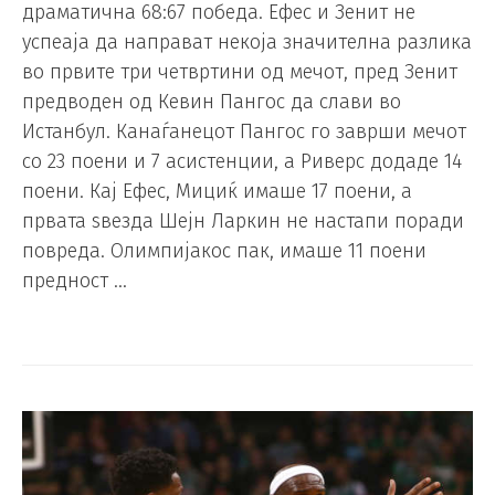
драматична 68:67 победа. Ефес и Зенит не
успеаја да направат некоја значителна разлика
во првите три четвртини од мечот, пред Зенит
предводен од Кевин Пангос да слави во
Истанбул. Канаѓанецот Пангос го заврши мечот
со 23 поени и 7 асистенции, а Риверс додаде 14
поени. Кај Ефес, Мициќ имаше 17 поени, а
првата ѕвезда Шејн Ларкин не настапи поради
повреда. Олимпијакос пак, имаше 11 поени
предност …