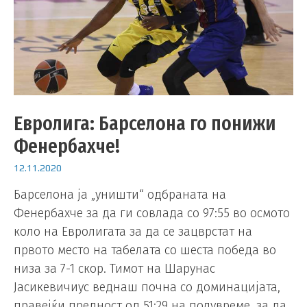
Евролига: Барселона го понижи
Фенербахче!
12.11.2020
Барселона ја „уништи“ одбраната на
Фенербахче за да ги совлада со 97:55 во осмото
коло на Евролигата за да се зацврстат на
првото место на табелата со шеста победа во
низа за 7-1 скор. Тимот на Шарунас
Јасикевичиус веднаш почна со доминацијата,
правејќи предност од 51:29 на полувреме, за да