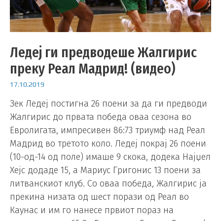
Ледеј ги предводеше Жалгирис
преку Реал Мадрид! (видео)
17.10.2019
Зек Ледеј постигна 26 поени за да ги предводи
Жалгирис до првата победа оваа сезона во
Евролигата, импресивен 86:73 триумф над Реал
Мадрид во третото коло. Ледеј покрај 26 поени
(10-од-14 од поле) имаше 9 скока, додека Најџел
Хејс додаде 15, а Мариус Григонис 13 поени за
литванскиот клуб. Со оваа победа, Жалгирис ја
прекина низата од шест порази од Реал во
Каунас и им го нанесе првиот пораз на