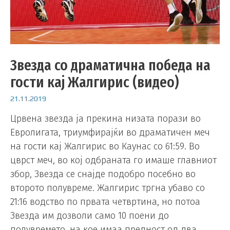
Звезда со драматична победа на
гости кај Жалгирис (видео)
21.11.2019
Црвена звезда ја прекина низата порази во
Евролигата, триумфирајќи во драматичен меч
на гости кај Жалгирис во Каунас со 61:59. Во
цврст меч, во кој одбраната го имаше главниот
збор, Звезда се снајде подобро посебно во
второто полувреме. Жалгирис тргна убаво со
21:16 водство по првата четвртина, но потоа
Звезда им дозволи само 10 поени до
полувремето, на кое имаа предност од два