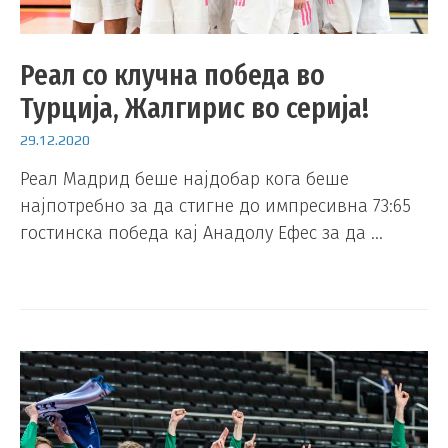
Реал со клучна победа во
Турција, Жалгирис во серија!
29.12.2020
Реал Мадрид беше најдобар кога беше
најпотребно за да стигне до импресивна 73:65
гостинска победа кај Анадолу Ефес за да …