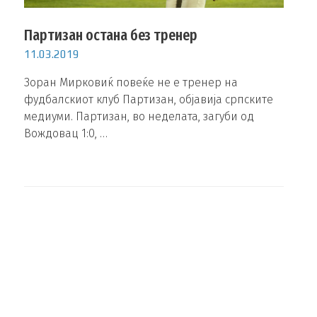
Партизан остана без тренер
11.03.2019
Зоран Мирковиќ повеќе не е тренер на
фудбалскиот клуб Партизан, објавија српските
медиуми. Партизан, во неделата, загуби од
Вождовац 1:0, …