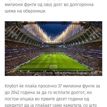
милиони фунти од овој долг во долгорочна
шема на обврзници.
Клубот ќе плаќа просечно 37 милиони фунти за
до 2042 година за да го исплати долгот, но
постои опција во првите десет години од
кредитот да ја плаќаат само каматата, со што