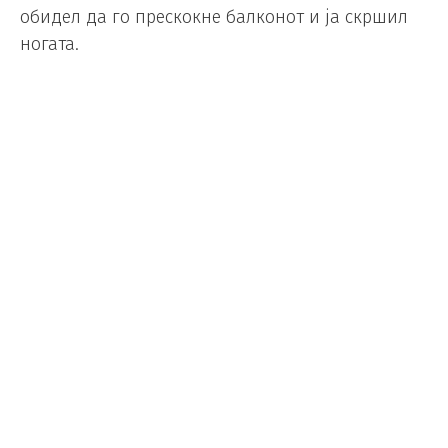
обидел да го прескокне балконот и ја скршил
ногата.