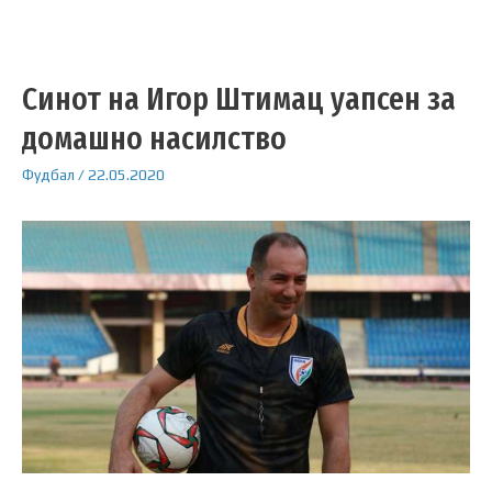
Синот на Игор Штимац уапсен за
домашно насилство
Фудбал
/
22.05.2020