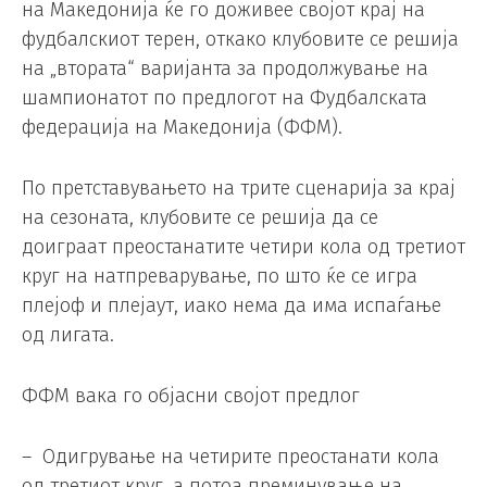
на Македонија ќе го доживее својот крај на
фудбалскиот терен, откако клубовите се решија
на „втората“ варијанта за продолжување на
шампионатот по предлогот на Фудбалската
федерација на Македонија (ФФМ).
По претставувањето на трите сценарија за крај
на сезоната, клубовите се решија да се
доиграат преостанатите четири кола од третиот
круг на натпреварување, по што ќе се игра
плејоф и плејаут, иако нема да има испаѓање
од лигата.
ФФМ вака го објасни својот предлог
– Одигрување на четирите преостанати кола
од третиот круг, а потоа преминување на