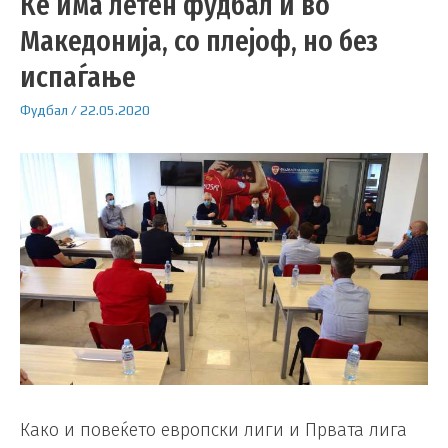
Ќе има летен фудбал и во
Македонија, со плејоф, но без
испаѓање
Фудбал
/
22.05.2020
Како и повеќето европски лиги и Првата лига