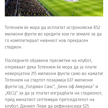
Тотенхем ќе мора да исплатат астрономски 852
милиони фунти во кредити кои ги земале за да
го комплетираат нивниот нов прекрасен
стадион.
Последните објавени пресметки на клубот,
откриваат дека Тотенхем ќе мора да ја плати
неверојатни 215 милиони фунти само во камати!
Тотенхем на стартот позајмија 637 милиони
фунти од „Голдман Сакс“, „Бенк оф Америка“ и
„ХБСЦ“ за да ја платат изградбата на стадионот,
пред минатиот септември претседателот на
клубот, Даниел Леви да рефинансира 525