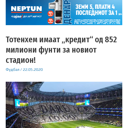
Тотенхем имаат „кредит“ од 852
милиони фунти за новиот
стадион!
Фудбал
/
22.05.2020