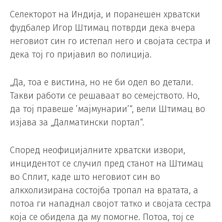
Селекторот на Индија, и поранешен хрватски
фудбалер Игор Штимац потврди дека вчера
неговиот син го истепал него и својата сестра и
дека тој го пријавил во полиција.
„Да, тоа е вистина, но не би одел во детали.
Такви работи се решаваат во семејството. Но,
да тој правеше ’мајмунарии’“, вели Штимац во
изјава за „Далматински портал“.
Според неофицијалните хрватски извори,
инцидентот се случил пред станот на Штимац
во Сплит, каде што неговиот син во
алкхолизирана состојба тропал на вратата, а
потоа ги нападнал својот татко и својата сестра
која се обидела да му помогне. Потоа, тој се