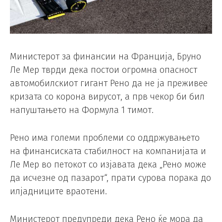
Министерот за финансии на Франција, Бруно
Ле Мер тврди дека постои огромна опасност
автомобилскиот гигант Рено да не ја преживее
кризата со корона вирусот, а прв чекор би бил
напуштањето на Формула 1 тимот.
Рено има големи проблеми со оддржувањето
на финансиската стабилност на компанијата и
Ле Мер во петокот со изјавата дека „Рено може
да исчезне од пазарот“, прати сурова порака до
илјадниците враотени.
Министерот предупреди дека Рено ќе мора да