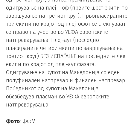
одигрување на плеј – оф (првите шест екипи по
завршување на третиот круг). Првопласираните
три екипи по крајот од плеј-офот се стекнуваат
со право на учество во УЕФА европските
натпреварувања. Плеј-аут (последно
пласираните четири екипи по завршување на
третиот круг) БЕЗ ИСПАЃАЊЕ на последните две
екипи по крајот од плеј-аут фазата.
Одигрување на Купот на Македонија со еден
полуфинален натпревар и финален натпревар.
Победникот од Купот на Македонија
обезбедува пласман во УЕФА европските
натпреварувања.
Фото
: ФФМ