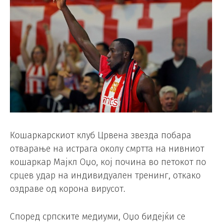
Кошаркарскиот клуб Црвена звезда побара
отварање на истрага околу смртта на нивниот
кошаркар Мајкл Оџо, кој почина во петокот по
срцев удар на индивидуален тренинг, откако
оздраве од корона вирусот.
Според српските медиуми, Оџо бидејќи се