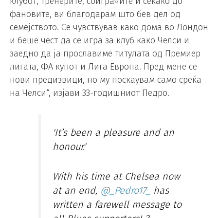
клубот, тренерите, соиграчите и секако до
фановите, ви благодарам што бев дел од
семејството. Се чувствував како дома во Лондон
и беше чест да се игра за клуб како Челси и
заедно да ја прославиме титулата од Премиер
лигата, ФА купот и Лига Европа. Пред мене се
нови предизвици, но му поскаувам само среќа
на Челси“, изјави 33-годишниот Педро.
'It’s been a pleasure and an
honour.'
With his time at Chelsea now
at an end,
@_Pedro17_
has
written a farewell message to