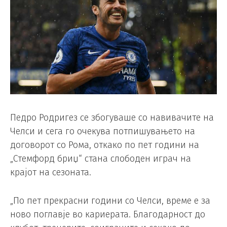
Педро Родригез се збогуваше со навивачите на
Челси и сега го очекува потпишувањето на
договорот со Рома, откако по пет години на
„Стемфорд бриџ“ стана слободен играч на
крајот на сезоната.
„По пет прекрасни години со Челси, време е за
ново поглавје во кариерата. Благодарност до