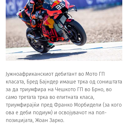
Јужноафриканскиот дебитант во Мото ГП
класата, Бред Бајндер имаше трка од соништата
за да триумфира на Чешкото ГП во Брно, во
само третата трка во елитната класа,
триумфирајќи пред Франко Морбидели (за кого
ова е деби подиум) и освојувачот на пол-
позицијата, Жоан Зарко.