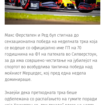
Макс Ферстапен и Ред бул стигнаа до
сензационална победа на неделната трка која
се водеше со официјално име ГП на 70
годишнина на Ф1 на патеката во Силверстоун,
за да има совршено честитање на јубилејот на
спортот во возбудлива тактичка победа над
моќниот Мерцедес, кој пред една недела
доминираше.
Знаејќи дека претходната трка беше
одбележана со распаѓањето на гумите поради