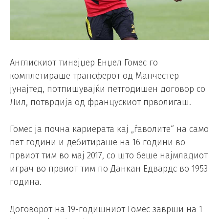
Англискиот тинејџер Енџел Гомес го
комплетираше трансферот од Манчестер
јунајтед, потпишувајќи петгодишен договор со
Лил, потврдија од францускиот прволигаш.
Гомес ја почна кариерата кај „ѓаволите“ на само
пет години и дебитираше на 16 години во
првиот тим во мај 2017, со што беше најмладиот
играч во првиот тим по Данкан Едвардс во 1953
година.
Договорот на 19-годишниот Гомес заврши на 1