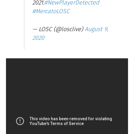
2021.
#NewPlayerDetected
#MercatoLOSC
— LOSC (@losclive)
August 9,
2020