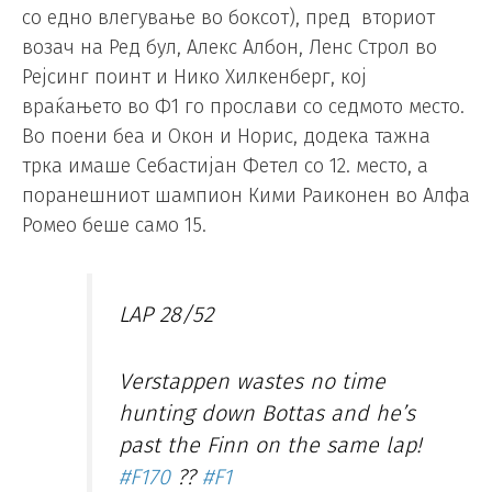
со едно влегување во боксот), пред вториот
возач на Ред бул, Алекс Албон, Ленс Строл во
Рејсинг поинт и Нико Хилкенберг, кој
враќањето во Ф1 го прослави со седмото место.
Во поени беа и Окон и Норис, додека тажна
трка имаше Себастијан Фетел со 12. место, а
поранешниот шампион Кими Раиконен во Алфа
Ромео беше само 15.
LAP 28/52
Verstappen wastes no time
hunting down Bottas and he’s
past the Finn on the same lap!
#F170
??
#F1