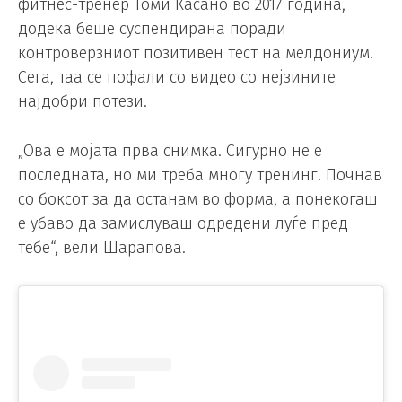
фитнес-тренер Томи Касано во 2017 година,
додека беше суспендирана поради
контроверзниот позитивен тест на мелдониум.
Сега, таа се пофали со видео со нејзините
најдобри потези.
„Ова е мојата прва снимка. Сигурно не е
последната, но ми треба многу тренинг. Почнав
со боксот за да останам во форма, а понекогаш
е убаво да замислуваш одредени луѓе пред
тебе“, вели Шарапова.