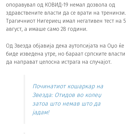
опоравувал од КОВИД-19 немал дозвола од
здравствените власти да се врати на тренинзи.
Трагичниот Нигериец имал негативен тест на 5
август, а имаше само 28 години.
Од Звезда објавија дека аутопсијата на Оџо ќе
биде изведена утре, но бараат српските власти
да направат целосна истрага на случајот.
Починатиот кошаркар на
Звезда: Отидов во колеџ
затоа што немав што да
јадам!