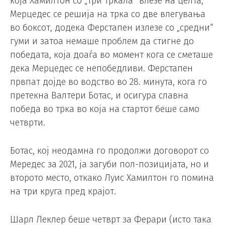
која Хамилтон со „три тркала“ влезе на целта,
Мерцедес се решија на трка со две влегувања
во боксот, додека Ферстапен излезе со „средни“
гуми и затоа немаше проблем да стигне до
победата, која доаѓа во момент кога се сметаше
дека Мерцедес се непобедливи. Ферстапен
првпат дојде во водство во 28. минута, кога го
претекна Валтери Ботас, и осигура славна
победа во трка во која на стартот беше само
четврти.
Ботас, кој неодамна го продолжи договорот со
Мередес за 2021, ја загуби пол-позицијата, но и
второто место, откако Луис Хамилтон го помина
на три круга пред крајот.
Шарл Леклер беше четврт за Ферари (исто така