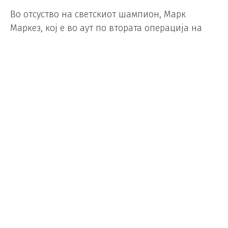
Во отсуство на светскиот шампион, Марк
Маркез, кој е во аут по втората операција на
своето рамо, Зарко не успеа да ја заддржи пол-
позицијта на стартот, откако Морбидели го
помина на првата кривина, а зад него, Бајндер
се искачи на четвртото место поминувајќи го
колегата од КТМ, Пол Еспархаро.
Бајндер бргу успеа да ги помине и Алеш
Еспархаро на третото место и Квартаро на
третото место, пред на девет круга пред крајот
да го помине и Морбидели и потоа ја
оддржуваше разликата до крајот на трката на
фантастични три секунди. Во меѓувреме, Фабио
Квартаро, победникот на првите две трки во
Херез, откако се мачеше со гумите, падна на