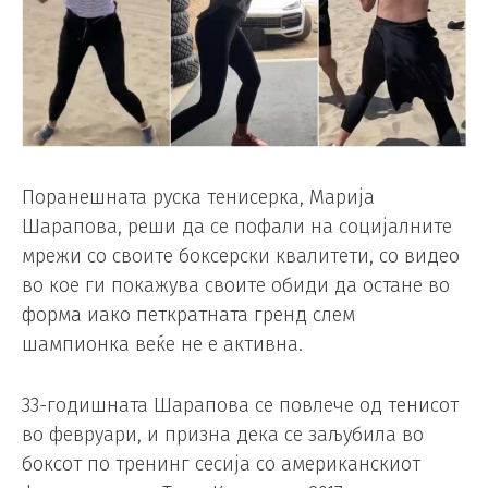
Поранешната руска тенисерка, Марија
Шарапова, реши да се пофали на социјалните
мрежи со своите боксерски квалитети, со видео
во кое ги покажува своите обиди да остане во
форма иако петкратната гренд слем
шампионка веќе не е активна.
33-годишната Шарапова се повлече од тенисот
во февруари, и призна дека се заљубила во
боксот по тренинг сесија со американскиот