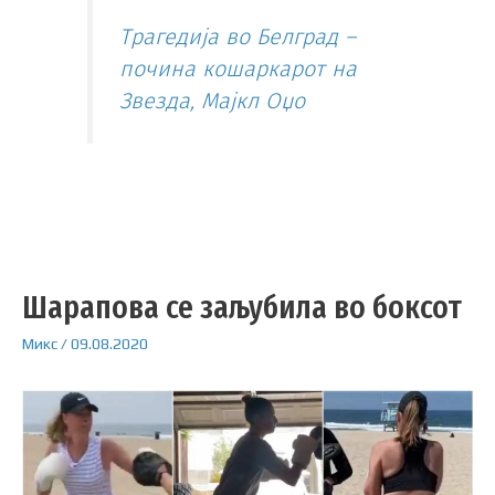
Трагедија во Белград –
почина кошаркарот на
Звезда, Мајкл Оџо
Шарапова се заљубила во боксот
Микс
/
09.08.2020