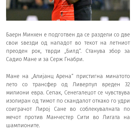
Баерн Минхен е подготвен да се раздели со две
свои ѕвезди од нападот во текот на летниот
преоден рок, тврди „Билд“. Станува збор за
Садио Мане и за Серж Гнабри.
Мане на „Алијанц Арена“ пристигна минатото
лето со трансфер од Ливерпул вреден 32
милиони евра. Сепак, Сенегалецот се чувствува
изолиран од тимот по скандалот откако го удри
соиграчот Лирој Сане во соблекувалната по
мечот против Манчестер Сити во Лигата на
шампионите.