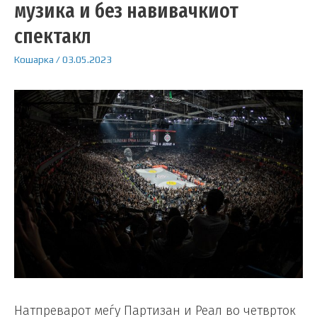
музика и без навивачкиот
спектакл
Кошарка
/
03.05.2023
Натпреварот меѓу Партизан и Реал во четврток