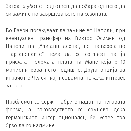
Затоа клубот е подготвен да побара од него да
си замине по завршувањето на сезоната.
Во Баерн посакуваат да замине во Наполи, при
евентуален трансфер на Виктор Осимен од
Наполи на „Алијанц аеена“, но најверојатно
„партенопеите“ нема да се согласат да ја
прифатат големата плата на Мане која е 10
милиони евра нето годишно. Друга опција за
играчот е Челси, кој неодамна покажа интерес
за него.
Проблемот со Серж Гнабри е падот на неговата
форма, а раководството се сомнева дека
германскиот интернационалец ќе успее тоа
брзо да го надмине.