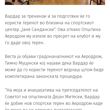
Вардар за тренинзи и за подготвки ќе го
користи теренот во близина на спортскиот
центар „Јане Сандански“. Ова откако Општина
Аеродром му излезе во пресрет на клубот и му
го даде овој терен.
Веста ја објави градоначалникот на Аеродром,
Тимчо Муцунски кој најави дека Вардар ќе
може да го користи теренот веднаш штом биде
комплетирана законската процедура.
“На моја и иницијатива на претседателот на
Советот на општината Дејан Митески, Вардар
ќе добие нов спортски терен во Аеродром каде
ќе може да ги одржува подготовките,