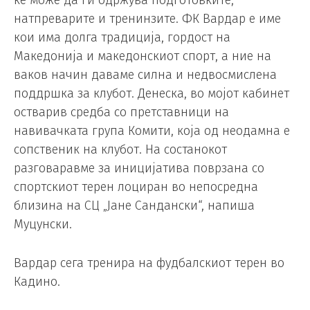
натпреварите и тренинзите. ФК Вардар е име
кои има долга традиција, гордост на
Македонија и македонскиот спорт, а ние на
ваков начин даваме силна и недвосмислена
поддршка за клубот. Денеска, во мојот кабинет
остварив средба со претставници на
навивачката група Комити, која од неодамна е
сопственик на клубот. На состанокот
разговаравме за иницијатива поврзана со
спортскиот терен лоциран во непосредна
близина на СЦ „Јане Сандански“, напиша
Муцунски.
Вардар сега тренира на фудбалскиот терен во
Кадино.