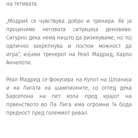
на тетивата.
„Модриќ се чувствува добро и тренира. Ќе ја
процениме неговата ситуација деновиве.
Сигурно дека нема ништо да ризикуваме, но тој
одлично закрепнува и постои можност да
игра“, изјави тренерот на Реал Мадрид, Карло
Анчелоти.
Реал Мадрид се фокусира на Купот на Шпанија
и на Лигата на шампионите, со оглед дека
Барселона на пет кола пред крајот на
првенството во Ла Лига има огромни 14 бода
предност пред големиот ривал.