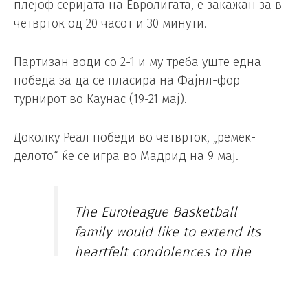
плејоф серијата на Евролигата, е закажан за в
четврток од 20 часот и 30 минути.
Партизан води со 2-1 и му треба уште една
победа за да се пласира на Фајнл-фор
турнирот во Каунас (19-21 мај).
Доколку Реал победи во четврток, „ремек-
делото“ ќе се игра во Мадрид на 9 мај.
The Euroleague Basketball
family would like to extend its
heartfelt condolences to the
victims and families of
Wednesday's school attack in