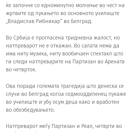
ќе започне со едноминутно молчење во чест на
жртвите од пукањето во основното училиште
„Владислав Рибникар“ во Белград.
Во Србија е прогласена тридневна жалост, но
натпреварот не е откажан. Во салата нема да
има ниту музика, ниту вообичаен спектакл што
ги следи натпреварите на Партизан во Арената
во четврток.
Ова поради големата трагедија што денеска се
случи во Белград когоа седмоодделенец пукаже
во училиште и убу осум деца како и вработен
во обезбедувањето.
Натпреварот меѓу Партизан и Реал, четврти во