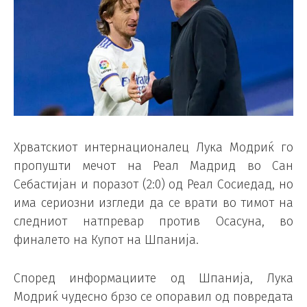
Хрватскиот интернационалец Лука Модриќ го
пропушти мечот на Реал Мадрид во Сан
Себастијан и поразот (2:0) од Реал Сосиедад, но
има сериозни изгледи да се врати во тимот на
следниот натпревар против Осасуна, во
финалето на Купот на Шпанија.
Според информациите од Шпанија, Лука
Модриќ чудесно брзо се опоравил од повредата