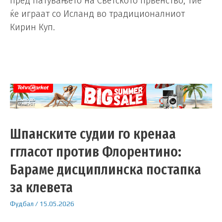
пред патувањето на Светското првенство, тие
ќе играат со Исланд во традиционалниот
Кирин Куп.
Шпанските судии го кренаа
ггласот против Флорентино:
Бараме дисциплинска постапка
за клевета
Фудбал
/
15.05.2026