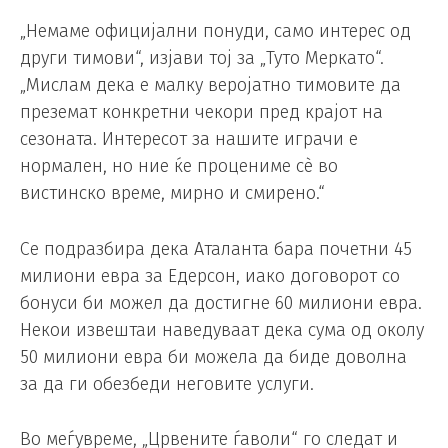
„Немаме официјални понуди, само интерес од
други тимови“, изјави тој за „Туто Меркато“.
„Мислам дека е малку веројатно тимовите да
преземат конкретни чекори пред крајот на
сезоната. Интересот за нашите играчи е
нормален, но ние ќе процениме сè во
вистинско време, мирно и смирено.“
Се подразбира дека Аталанта бара почетни 45
милиони евра за Едерсон, иако договорот со
бонуси би можел да достигне 60 милиони евра.
Некои извештаи наведуваат дека сума од околу
50 милиони евра би можела да биде доволна
за да ги обезбеди неговите услуги.
Во меѓувреме, „Црвените ѓаволи“ го следат и