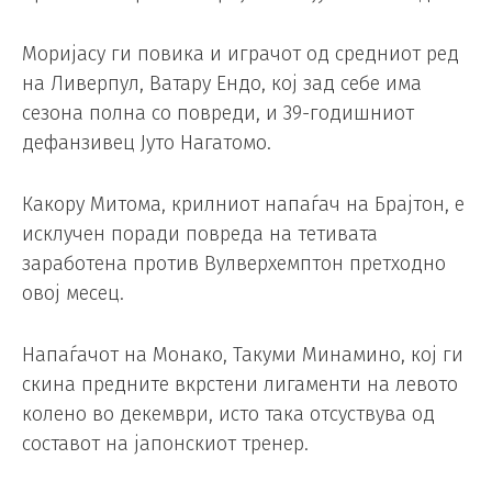
Моријасу ги повика и играчот од средниот ред
на Ливерпул, Ватару Ендо, кој зад себе има
сезона полна со повреди, и 39-годишниот
дефанзивец Јуто Нагатомо.
Какору Митома, крилниот напаѓач на Брајтон, е
исклучен поради повреда на тетивата
заработена против Вулверхемптон претходно
овој месец.
Напаѓачот на Монако, Такуми Минамино, кој ги
скина предните вкрстени лигаменти на левото
колено во декември, исто така отсуствува од
составот на јапонскиот тренер.