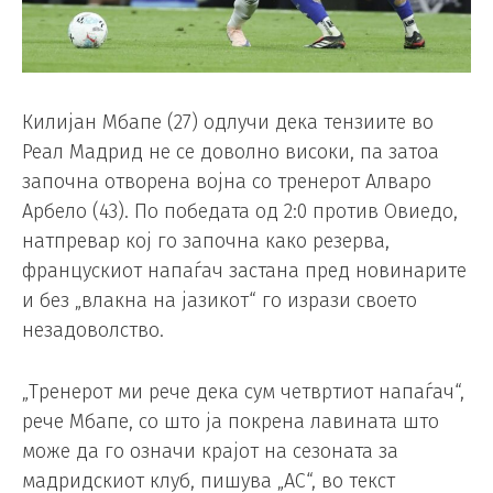
Килијан Мбапе (27) одлучи дека тензиите во
Реал Мадрид не се доволно високи, па затоа
започна отворена војна со тренерот Алваро
Арбело (43). По победата од 2:0 против Овиедо,
натпревар кој го започна како резерва,
францускиот напаѓач застана пред новинарите
и без „влакна на јазикот“ го изрази своето
незадоволство.
„Тренерот ми рече дека сум четвртиот напаѓач“,
рече Мбапе, со што ја покрена лавината што
може да го означи крајот на сезоната за
мадридскиот клуб, пишува „АС“, во текст