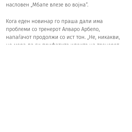
насловен „Мбапе влезе во војна“.
Кога еден новинар го праша дали има
проблеми со тренерот Алваро Арбело,
напаѓачот продолжи со ист тон. „Не, никакви,
но мора да ги прифатите идеите на тренерот.
Морам да работам за да бидам подобар од
Вини, Мастантуно и Гонзало…“
Тоа беше првиот удар, кој Арбелоа се обиде да
го ублажи во изјава за медиумите. „Не му ја
кажав таа реченица, би сакал да имам четири
напаѓачи, сигурно не ме разбрал добро…“
одговори тренерот.
Но, Мбапе имаше повеќе муниција. Како