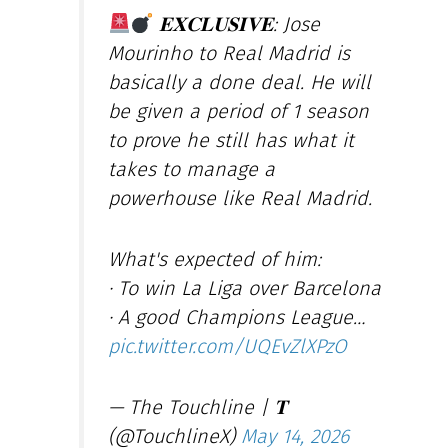
𝐄𝐗𝐂𝐋𝐔𝐒𝐈𝐕𝐄: Jose
Mourinho to Real Madrid is
basically a done deal. He will
be given a period of 1 season
to prove he still has what it
takes to manage a
powerhouse like Real Madrid.
What's expected of him:
· To win La Liga over Barcelona
· A good Champions League…
pic.twitter.com/UQEvZlXPzO
— The Touchline | 𝐓
(@TouchlineX)
May 14, 2026