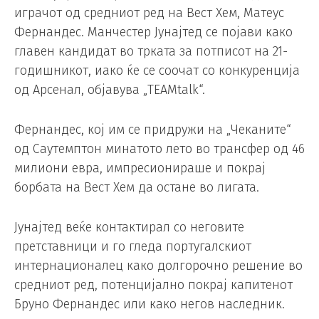
играчот од средниот ред на Вест Хем, Матеус
Фернандес. Манчестер Јунајтед се појави како
главен кандидат во трката за потписот на 21-
годишникот, иако ќе се соочат со конкуренција
од Арсенал, објавува „TEAMtalk“.
Фернандес, кој им се придружи на „Чеканите“
од Саутемптон минатото лето во трансфер од 46
милиони евра, импресионираше и покрај
борбата на Вест Хем да остане во лигата.
Јунајтед веќе контактирал со неговите
претставници и го гледа португалскиот
интернационалец како долгорочно решение во
средниот ред, потенцијално покрај капитенот
Бруно Фернандес или како негов наследник.