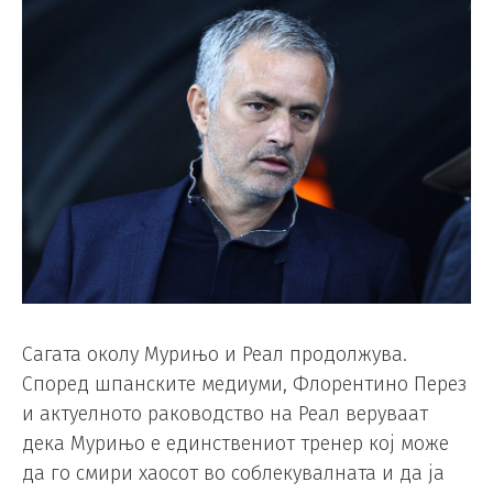
Сагата околу Мурињо и Реал продолжува.
Според шпанските медиуми, Флорентино Перез
и актуелното раководство на Реал веруваат
дека Мурињо е единствениот тренер кој може
да го смири хаосот во соблекувалната и да ја