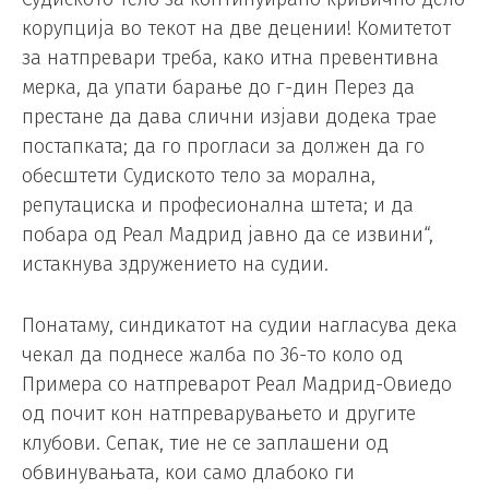
корупција во текот на две децении! Комитетот
за натпревари треба, како итна превентивна
мерка, да упати барање до г-дин Перез да
престане да дава слични изјави додека трае
постапката; да го прогласи за должен да го
обесштети Судиското тело за морална,
репутациска и професионална штета; и да
побара од Реал Мадрид јавно да се извини“,
истакнува здружението на судии.
Понатаму, синдикатот на судии нагласува дека
чекал да поднесе жалба по 36-то коло од
Примера со натпреварот Реал Мадрид-Овиедо
од почит кон натпреварувањето и другите
клубови. Сепак, тие не се заплашени од
обвинувањата, кои само длабоко ги