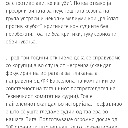
се спротивстави, ќе изгуби“. Потоа откако ја
префрли вината за неуспешната сезона на
група ултраси и неколку медиуми кои „работат
против клубот“, критиките кон судиите беа
неизбежни. Тоа не беа критики, туку сериозни
обвинувања.
„Пред три години откривме дека се справуваме
со корупција во случајот Негреира (скандал
фокусиран на истрагата за плаќањата
направени од ФК Барселона на компании во
сопственост на тогашниот потпретседател на
Техничкиот комитет на судии). Тоа е
најголемиот скандал во историјата. Несфатливо
е што сè уште гледаме судии од таа ера во
нашата Лига. Подготвуваме огромно досие од
600 страници што веднаш ќе го презентираме