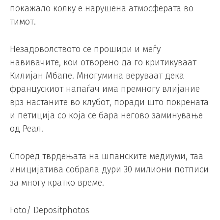
покажало колку е нарушена атмосферата во
тимот.
Незадоволството се прошири и меѓу
навивачите, кои отворено да го критикуваат
Килијан Мбапе. Многумина веруваат дека
францускиот напаѓач има премногу влијание
врз настаните во клубот, поради што покрената
и петиција со која се бара негово заминување
од Реал.
Според тврдењата на шпанските медиуми, таа
иницијатива собрала дури 30 милиони потписи
за многу кратко време.
Foto/ Depositphotos