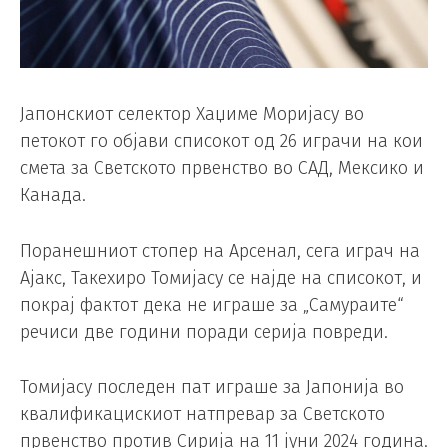
Јапонскиот селектор Хаџиме Моријасу во
петокот го објави списокот од 26 играчи на кои
смета за Светското првенство во САД, Мексико и
Канада.
Поранешниот стопер на Арсенал, сега играч на
Ајакс, Такехиро Томијасу се најде на списокот, и
покрај фактот дека не играше за „Самураите“
речиси две години поради серија повреди.
Томијасу последен пат играше за Јапонија во
квалификацискиот натпревар за Светското
првенство против Сирија на 11 јуни 2024 година.