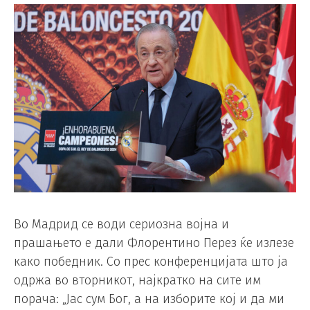
Во Мадрид се води сериозна војна и
прашањето е дали Флорентино Перез ќе излезе
како победник. Со прес конференцијата што ја
одржа во вторникот, најкратко на сите им
порача: „Јас сум Бог, а на изборите кој и да ми