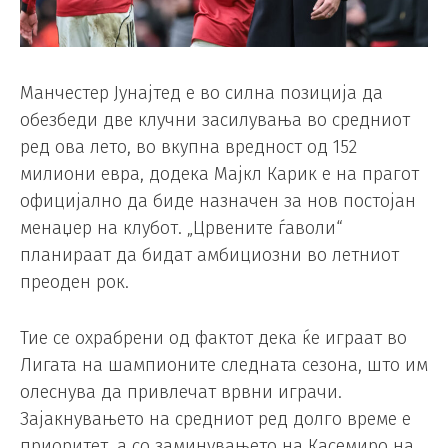
Манчестер Јунајтед е во силна позиција да
обезбеди две клучни засилувања во средниот
ред ова лето, во вкупна вредност од 152
милиони евра, додека Мајкл Карик е на прагот
официјално да биде назначен за нов постојан
менаџер на клубот. „Црвените ѓаволи“
планираат да бидат амбициозни во летниот
преоден рок.
Тие се охрабрени од фактот дека ќе играат во
Лигата на шампионите следната сезона, што им
олеснува да привлечат врвни играчи.
Зајакнувањето на средниот ред долго време е
приоритет, а со заминувањето на Касемиро на