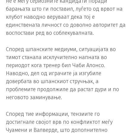
не е меѓу сериозните кандидати поради
барањата што ги поставил, луѓето од врвот на
клубот наводно веруваат дека тој е
единствената личност со доволно авторитет да
воспостави ред во соблекувалната.
Според шпанските медиуми, ситуацијата во
тимот станала исклучително напната во
периодот кога тренер бил Чаби Алонсо.
Наводно, дел од играчите ја изгубиле
довербата во шпанскиот стручњак, а
проблемите продолжиле да растат дури и по
неговото заминување.
Според тие информации, тензиите го
достигнале својот врв по конфликтот меѓу
Чуамени и Валверде, што дополнително