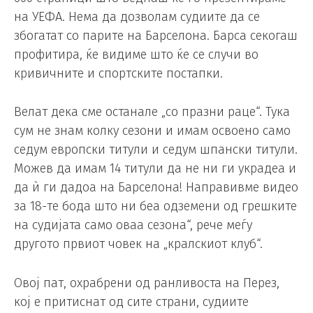
на УЕФА. Нема да дозволам судиите да се
збогатат со парите на Барселона. Барса секогаш
профитира, ќе видиме што ќе се случи во
кривичните и спортските постапки.
Велат дека сме останале „со празни раце“. Тука
сум не знам колку сезони и имам освоено само
седум европски титули и седум шпански титули.
Можев да имам 14 титули да не ни ги украдеа и
да ѝ ги дадоа на Барселона! Направивме видео
за 18-те бода што ни беа одземени од грешките
на судијата само оваа сезона“, рече меѓу
другото првиот човек на „кралскиот клуб“.
Овој пат, охрабрени од ранливоста на Перез,
кој е притиснат од сите страни, судиите