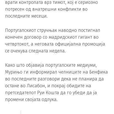
врати контролата врз тимот, кој е сериозно
потресен од внатрешни конфликти во
последните месеци.
Португалскиот стручњак наводно постигнал
конечен договор со мадридскиот гигант во
четвртокот, а неговата официјална промоција
се очекува следната недела.
Како што објавија португалските медиуми,
Мурињо ги информирал челниците на Бенфика
во последните разговори дека не планира да
остане во Лисабон, и покрај обидите на
претседателот Руи Кошта да го убеди да ја
промени својата одлука.