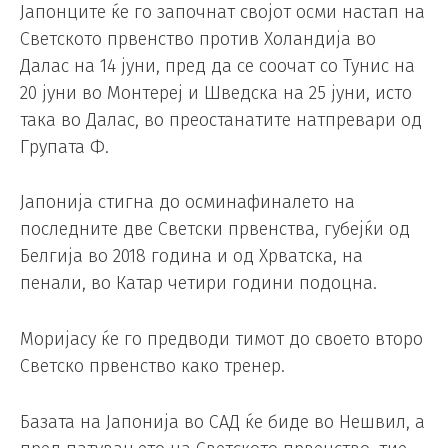
Јапонците ќе го започнат својот осми настап на
Светското првенство против Холандија во
Далас на 14 јуни, пред да се соочат со Тунис на
20 јуни во Монтереј и Шведска на 25 јуни, исто
така во Далас, во преостанатите натпревари од
Групата Ф.
Јапонија стигна до осминафиналето на
последните две Светски првенства, губејќи од
Белгија во 2018 година и од Хрватска, на
пенали, во Катар четири години подоцна.
Моријасу ќе го предводи тимот до своето второ
Светско првенство како тренер.
Базата на Јапонија во САД ќе биде во Нешвил, а