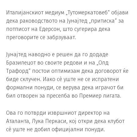
Италијанскиот медиум „Тутомеркатовеб“ објави
дека раководството на Јунајтед „притиска“ за
потписот на Едерсон, што сугерира дека
преговорите се забрзуваат.
Јунајтед наводно е решен да го додаде
Бразилецот во своите редови и на „Олд
Трафорд“ постои оптимизам дека договорот ќе
биде склучен. Иако сè уште не се испратени
формални понуди, се верува дека играчот би
бил отворен за преселба во Премиер лигата.
Ова го потврди извршниот директор на
Аталанта, Лука Перкаси, кој откри дека клубот
сè уште не добил официјални понуди.