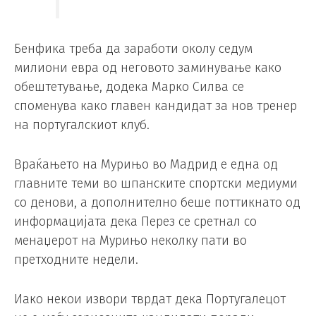
Бенфика треба да заработи околу седум
милиони евра од неговото заминување како
обештетување, додека Марко Силва се
споменува како главен кандидат за нов тренер
на португалскиот клуб.
Враќањето на Мурињо во Мадрид е една од
главните теми во шпанските спортски медиуми
со денови, а дополнително беше поттикнато од
информацијата дека Перез се сретнал со
менаџерот на Мурињо неколку пати во
претходните недели.
Иако некои извори тврдат дека Португалецот