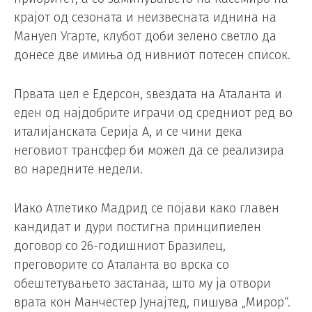
крајот од сезоната и неизвесната иднина на
Мануел Угарте, клубот доби зелено светло да
донесе две имиња од нивниот потесен список.
Првата цел е Едерсон, ѕвездата на Аталанта и
еден од најдобрите играчи од средниот ред во
италијанската Серија А, и се чини дека
неговиот трансфер би можел да се реализира
во наредните недели.
Иако Атлетико Мадрид се појави како главен
кандидат и дури постигна принципиелен
договор со 26-годишниот Бразилец,
преговорите со Аталанта во врска со
обештетувањето застанаа, што му ја отвори
врата кон Манчестер Јунајтед, пишува „Мирор“.