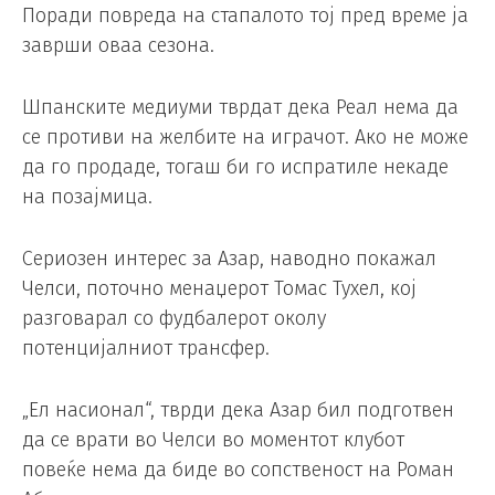
Поради повреда на стапалото тој пред време ја
заврши оваа сезона.
Шпанските медиуми тврдат дека Реал нема да
се противи на желбите на играчот. Ако не може
да го продаде, тогаш би го испратиле некаде
на позајмица.
Сериозен интерес за Азар, наводно покажал
Челси, поточно менаџерот Томас Тухел, кој
разговарал со фудбалерот околу
потенцијалниот трансфер.
„Ел насионал“, тврди дека Азар бил подготвен
да се врати во Челси во моментот клубот
повеќе нема да биде во сопственост на Роман