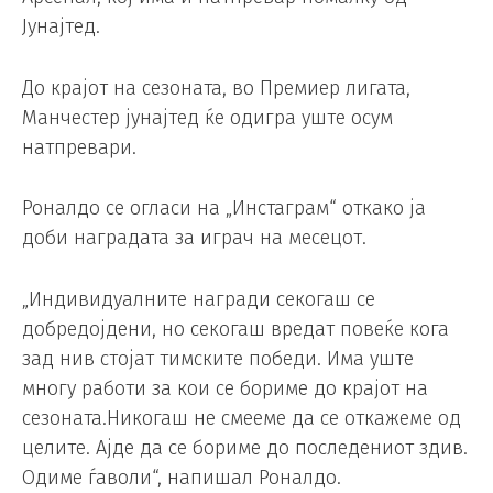
Јунајтед.
До крајот на сезоната, во Премиер лигата,
Манчестер јунајтед ќе одигра уште осум
натпревари.
Роналдо се огласи на „Инстаграм“ откако ја
доби наградата за играч на месецот.
„Индивидуалните награди секогаш се
добредојдени, но секогаш вредат повеќе кога
зад нив стојат тимските победи. Има уште
многу работи за кои се бориме до крајот на
сезоната.Никогаш не смееме да се откажеме од
целите. Ајде да се бориме до последениот здив.
Одиме ѓаволи“, напишал Роналдо.