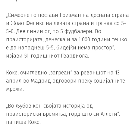
„Симеоне го постави Гризман на десната страна
и Жоао Феликс на левата страна и тргнаа со 5-
5-0. Две линии од по 5 фудбалери. Во
праисторијата, денеска и за 1.000 години тешко
е да нападнеш 5-5, бидејќи нема простор“,
изјави 51-годишниот Гвардиола.
Коке, очигледно „загреан“ за реваншот на 13
април во Мадрид одговори преку социјалните
мрежи.
„Во љубов кон својата историја од
праисториски времиња, горд што си Атлети“,
напиша Коке.