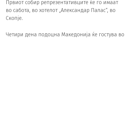
Првиот собир репрезентативците ќе го имаат
во сабота, во хотелот „Александар Палас“, во
Скопје.
Четири дена подоцна Македонија ќе гостува во
Злин од 20:15 часот. Реваншот во Скопје ќе се
одигра на 17.април.
Подобрата од двете репрезентации ќе избори
пласман на Светското првенство во Полска и
Шведска.