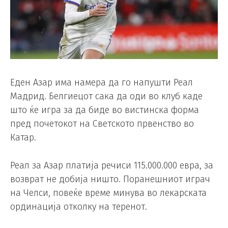
Еден Азар има намера да го напушти Реал
Мадрид. Белгиецот сака да оди во клуб каде
што ќе игра за да биде во вистинска форма
пред почетокот на Светското првенство во
Катар.
Реал за Азар платија речиси 115.000.000 евра, за
возврат не добија ништо. Поранешниот играч
на Челси, повеќе време минува во лекарската
ординација отколку на теренот.