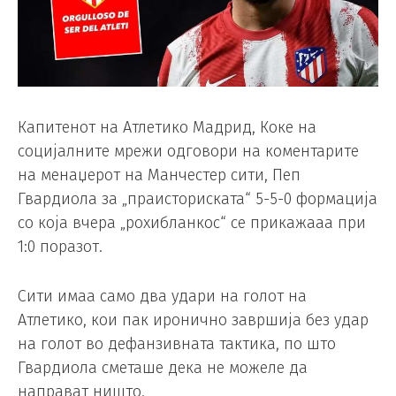
Капитенот на Атлетико Мадрид, Коке на
социјалните мрежи одговори на коментарите
на менаџерот на Манчестер сити, Пеп
Гвардиола за „праисториската“ 5-5-0 формација
со која вчера „рохибланкос“ се прикажааа при
1:0 поразот.
Сити имаа само два удари на голот на
Атлетико, кои пак иронично завршија без удар
на голот во дефанзивната тактика, по што
Гвардиола сметаше дека не можеле да
направат ништо.