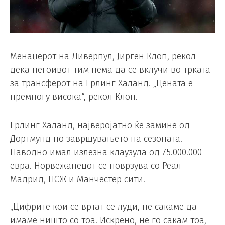
Менаџерот на Ливерпул, Јирген Клоп, рекол
дека негоивот тим нема да се вклучи во трката
за трансферот на Ерлинг Халанд. „Цената е
премногу висока“, рекол Клоп.
Ерлинг Халанд, најверојатно ќе замине од
Дортмунд по завршувањето на сезоната.
Наводно имал излезна клаузула од 75.000.000
евра. Норвежанецот се поврзува со Реал
Мадрид, ПСЖ и Манчестер сити.
„Цифрите кои се вртат се луди, не сакаме да
имаме ништо со тоа. Искрено, не го сакам тоа,