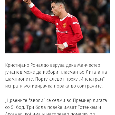
Кристијано Роналдо верува дека Манчестер
јунајтед може да избори пласман во Лигата на
шампионите. Португалецот преку „Инстаграм“
испрати мотивирачка порака до соиграчите.
„Црвените ѓаволи“ се седми во Премиер лигата
со 51 бод. Три бода повеќе имаат Тотенхем и
Арсенал, кој има и натпревар помалку од