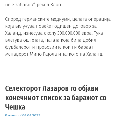
не е забавно“, рекол Клоп.
Според германските медиуми, целата операција
која вклучува повеќе годишен договор за
Халанд, изнесува околу 300.000.000 евра. Тука
влегува оштетата, патата која би ја добил
фудбалерот и провозиите кои ги бараат
менаџерот Мино Рајола и таткото на Халанд.
Селекторот Лазаров го објави
конечниот список за баражот со
Чешка
Ракомет
/
06.04.2022