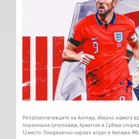
Репрезентативците на Англија, збирно најмогу в
поранешна Југославија, Хрватска и Србија споре
12.место. Поединечно најскап играч е Килијан Мб