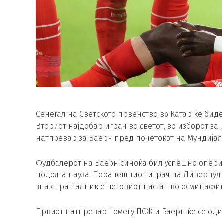
Сенегал на Светското првенство во Катар ќе биде
Вториот најдобар играч во светот, во изборот за
натпревар за Баерн пред почетокот на Мундијал
Фудбалерот на Баерн синоќа бил успешно оперир
подолга пауза. Поранешниот играч на Ливерпул 
знак прашалник е неговиот настап во осминафин
Првиот натпревар помеѓу ПСЖ и Баерн ќе се оди