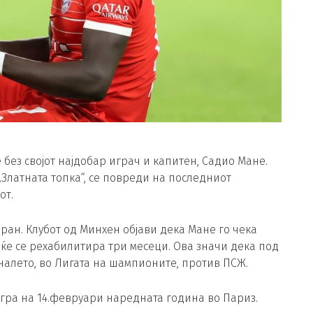
 без својот најдобар играч и капитен, Садио Мане.
 „Златната топка“, се повреди на последниот
от.
ан. Клубот од Минхен објави дека Мане го чека
ќе се рехабилитира три месеци. Ова значи дека под
алето, во Лигата на шампионите, против ПСЖ.
гра на 14.февруари наредната година во Париз.