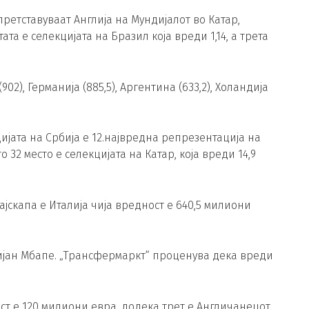
ретставуваат Англија на Мундијалот во Катар,
та е селекцијата на Бразил која вреди 1,14, а трета
02), Германија (885,5), Аргентина (633,2), Холандија
цијата на Србија е 12.највредна репрезентација на
 32 место е селекцијата на Катар, која вреди 14,9
јскапа е Италија чија вредност е 640,5 милиони
ијан Мбапе. „Трансфермаркт“ проценува дека вреди
т е 120 милиони евра, додека трет е Англичанецот