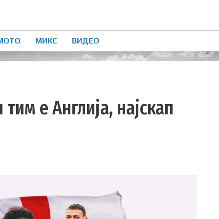
МОТО
МИКС
ВИДЕО
тим е Англија, најскап