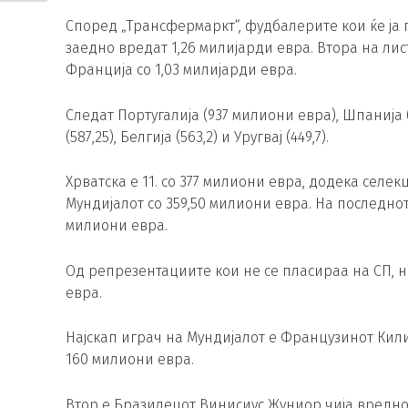
Според „Трансфермаркт“, фудбалерите кои ќе ја п
заедно вредат 1,26 милијарди евра. Втора на листа
Франција со 1,03 милијарди евра.
Следат Португалија (937 милиони евра), Шпанија (9
(587,25), Белгија (563,2) и Уругвај (449,7).
Хрватска е 11. со 377 милиони евра, додека селек
Мундијалот со 359,50 милиони евра. На последното
милиони евра.
Од репрезентациите кои не се пласираа на СП, на
евра.
Најскап играч на Мундијалот е Французинот Кил
160 милиони евра.
Втор е Бразилецот Винисиус Жуниор чија вреднос