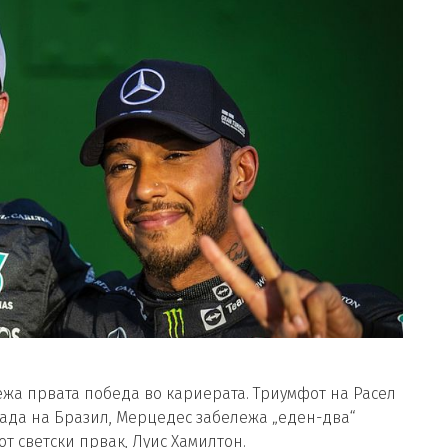
лежа првата победа во кариерата. Триумфот на Расел
рада на Бразил, Мерцедес забележа „еден-два“
т светски првак, Луис Хамилтон.