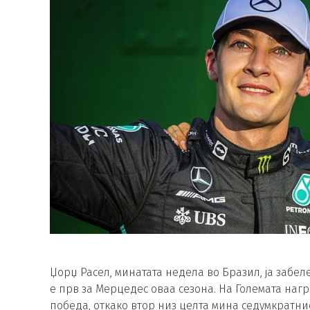
Џорџ Расел, минатата недела во Бразил, ја забе
е прв за Мерцедес оваа сезона. На Големата наг
победа, откако втор низ целта мина седумкратнио