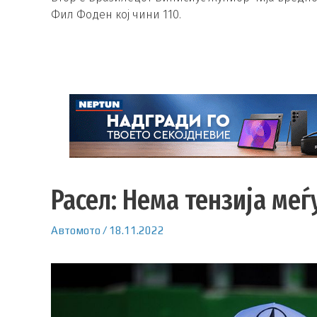
Фил Фоден кој чини 110.
Расел: Нема тензија ме
Автомото
/
18.11.2022