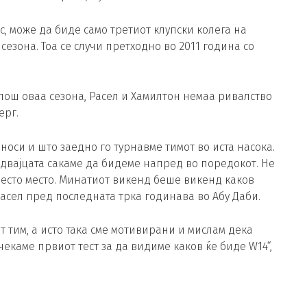
с, може да биде само третиот клупски колега на
сезона. Тоа се случи претходно во 2011 година со
 лош оваа сезона, Расел и Хамилтон немаа ривалство
ерг.
оси и што заедно го турнавме тимот во иста насока.
 двајцата сакаме да бидеме напред во поредокот. Не
шесто место. Минатиот викенд беше викенд каков
Расел пред последната трка годинава во Абу Даби.
т тим, а исто така сме мотивирани и мислам дека
 чекаме првиот тест за да видиме каков ќе биде W14“,