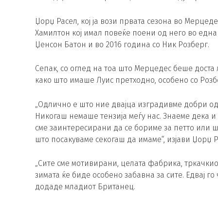
Џорџ Расел, кој ја вози првата сезона во Мерцеде
Хамилтон кој имал повеќе поени од него во една 
Џенсон Батон и во 2016 година со Ник Розберг.
Сепак, со оглед на тоа што Мерцедес беше доста
како што имаше Луис претходно, особено со Розб
„Одлично е што ние двајца изградивме добри одн
Никогаш немаше тензија меѓу нас. Знаеме дека и
сме заинтересирани да се бориме за петто или 
што посакуваме секогаш да имаме“, изјави Џорџ 
„Сите сме мотивирани, целата фабрика, тркачкио
зимата ќе биде особено забавна за сите. Едвај го
додаде младиот Британец.