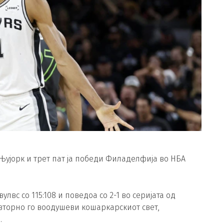
 Њујорк и трет пат ја победи Филаделфија во НБА
вс со 115:108 и поведоа со 2-1 во серијата од
вторно го воодушеви кошаркарскиот свет,
.