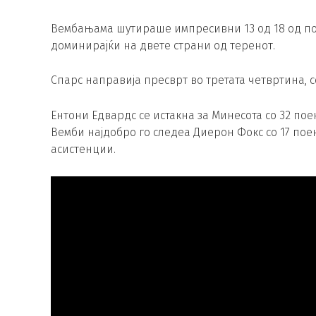
Вембањама шутираше импресивни 13 од 18 од пол
доминирајќи на двете страни од теренот.
Спарс направија пресврт во третата четвртина, с
Ентони Едвардс се истакна за Минесота со 32 поен
Вемби најдобро го следеа Диерон Фокс со 17 поен
асистенции.