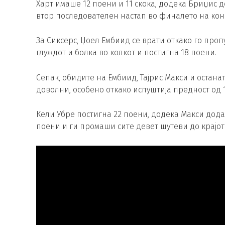
Харт имаше 12 поени и 11 скока, додека Бриџис 
втор последователен настап во финалето на кон
За Сиксерс, Џоел Ембиид се врати откако го пр
глуждот и болка во колкот и постигна 18 поени.
Сепак, обидите на Ембиид, Тајрис Макси и останат
доволни, особено откако испуштија предност од 
Кели Убре постигна 22 поени, додека Макси дода
поени и ги промаши сите девет шутеви до крајот