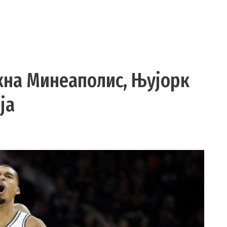
кна Минеаполис, Њујорк
ја