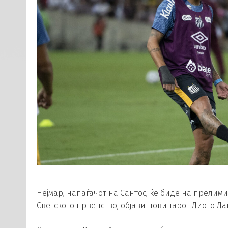
Нејмар, напаѓачот на Сантос, ќе биде на прелим
Светското првенство, објави новинарот Диого Дан