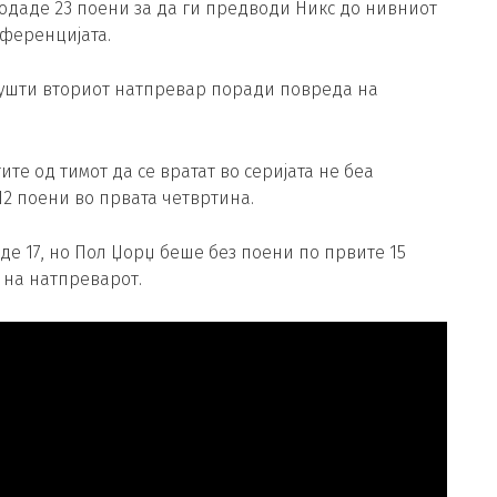
додаде 23 поени за да ги предводи Никс до нивниот
ференцијата.
опушти вториот натпревар поради повреда на
ите од тимот да се вратат во серијата не беа
12 поени во првата четвртина.
де 17, но Пол Џорџ беше без поени по првите 15
 на натпреварот.