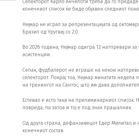
Селекторот Карло Анчелоти треба да го предаде с
конечниот список ќе биде објавен следниот понед
Нејмар не играл за репрезентацијата од октомври
Бразил од Уругвај со 2:0.
Во 2026 година, Нејмар одигра 12 натпревари за 
асистенции.
Сепак, фудбалерот не играше на некои натпрева
селекторот. Покрај тоа, Нејмар минатата недел
на тренингот на Сантос, што им дава дополнителн
Естевао е исто така на прелиминарниот список. 
повреда, па затоа и тој е под знак прашалник.
Од друга страна, дефанзивецот Едер Милитао и 
конечниот состав.