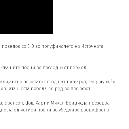
и поведоа со 3-0 во полуфиналето на Источната
а клучните поени во последниот период.
брилијантно во остатокот од натпреварот, завршувајќи
о нивната шеста победа по ред во плејофот.
а, Бренсон, Џош Харт и Микал Бриџис, ја презедоа
едноста од четири поени во убедливо двоцифрено