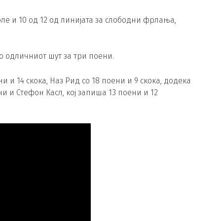
е и 10 од 12 од линијата за слободни фрлања,
о одличниот шут за три поени.
и и 14 скока, Наз Рид со 18 поени и 9 скока, додека
и и Стефон Касл, кој запиша 13 поени и 12