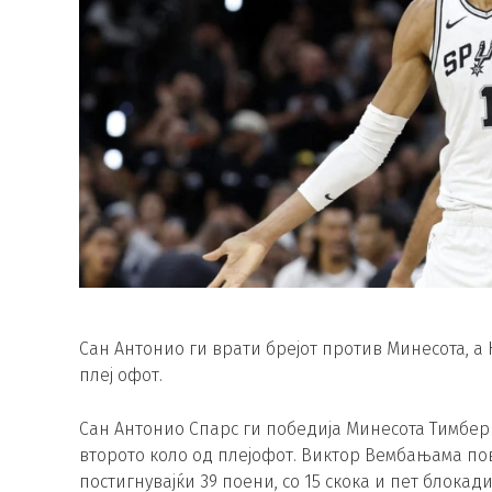
Сан Антонио ги врати брејот против Минесота, а
плеј офот.
Сан Антонио Спарс ги победија Минесота Тимбервул
второто коло од плејофот. Виктор Вембањама по
постигнувајќи 39 поени, со 15 скока и пет блокади