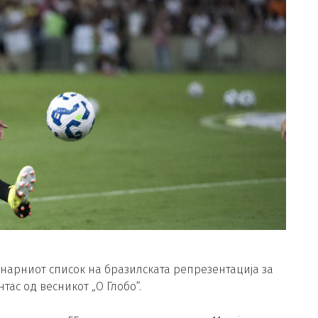
инарниот список на бразилската репрезентација за
тас од весникот „О Глобо“.