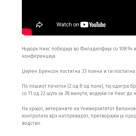
Њујорк Никс победија во Филаделфија со 108:94 
конференција.
Џејлен Бренсон постигна 33 поени и ги постигн
По лошиот почеток (2 од 8 од поле), тој одигра 
со 11 од 22 шута за 38 минути, водејќи ги Никс д
На крајот, ветераните на Универзитетот Виланов
контролата врз натпреварот, претворајќи ја пр
водство.