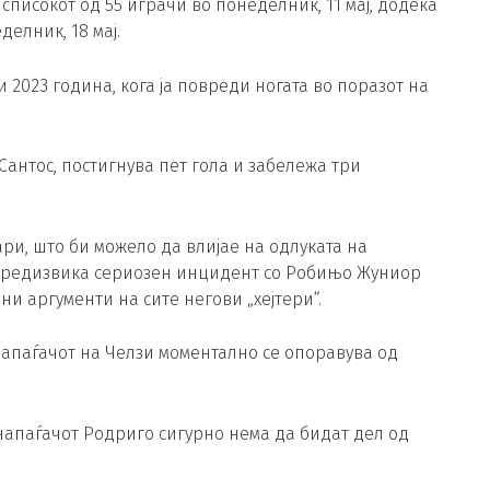
писокот од 55 играчи во понеделник, 11 мај, додека
елник, 18 мај.
 2023 година, кога ја повреди ногата во поразот на
Сантос, постигнува пет гола и забележа три
ри, што би можело да влијае на одлуката на
а предизвика сериозен инцидент со Робињо Жуниор
и аргументи на сите негови „хејтери“.
Напаѓачот на Челзи моментално се опоравува од
напаѓачот Родриго сигурно нема да бидат дел од