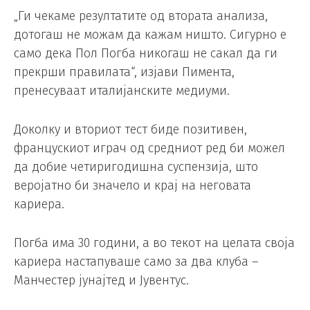
„Ги чекаме резултатите од втората анализа,
дотогаш не можам да кажам ништо. Сигурно е
само дека Пол Погба никогаш не сакал да ги
прекрши правилата“, изјави Пимента,
пренесуваат италијанските медиуми.
Доколку и вториот тест биде позитивен,
францускиот играч од средниот ред би можел
да добие четиригодишна суспензија, што
веројатно би значело и крај на неговата
кариера.
Погба има 30 години, а во текот на целата своја
кариера настапуваше само за два клуба –
Манчестер јунајтед и Јувентус.