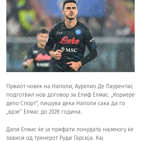
Првиот човек на Наполи, Аурелио Де Лаурентис
подготвил нов договор за Елиф Елмас. „Кориере
дело Спорт“, пишува дека Наполи сака да го
„врзе“ Елмас до 2028 година.
Дали Елмас ќе ја прифати понудата најмногу ќе
зависи од тренерот Руди Гарсија. Кај