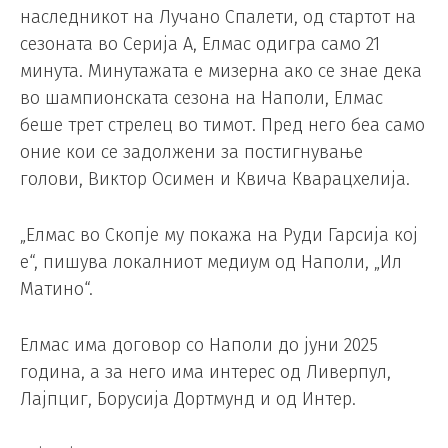
наследникот на Лучано Спалети, од стартот на
сезоната во Серија А, Елмас одигра само 21
минута. Минутажата е мизерна ако се знае дека
во шампионската сезона на Наполи, Елмас
беше трет стрелец во тимот. Пред него беа само
оние кои се задолжени за постигнување
голови, Виктор Осимен и Квича Кварацхелија.
„Елмас во Скопје му покажа на Руди Гарсија кој
е“, пишува локалниот медиум од Наполи, „Ил
Матино“.
Елмас има договор со Наполи до јуни 2025
година, а за него има интерес од Ливерпул,
Лајпциг, Борусија Дортмунд и од Интер.