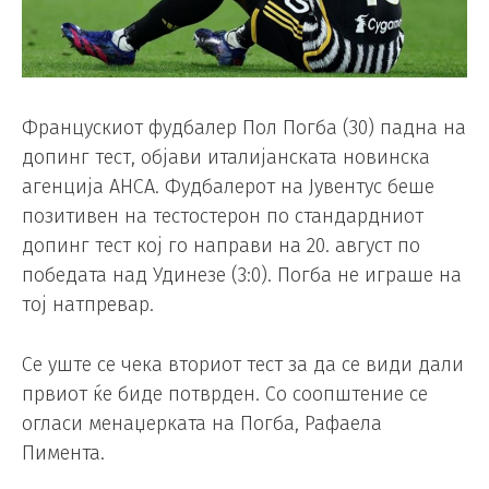
Францускиот фудбалер Пол Погба (30) падна на
допинг тест, објави италијанската новинска
агенција АНСА. Фудбалерот на Јувентус беше
позитивен на тестостерон по стандардниот
допинг тест кој го направи на 20. август по
победата над Удинезе (3:0). Погба не играше на
тој натпревар.
Се уште се чека вториот тест за да се види дали
првиот ќе биде потврден. Со соопштение се
огласи менаџерката на Погба, Рафаела
Пимента.