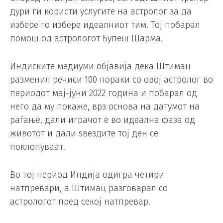
дури ги користи услугите на астролог за да
избере го избере идеалниот тим. Тој побарал
помош од астрологот Бупеш Шарма.
Индиските медиуми објавија дека Штимац
разменил речиси 100 пораки со овој астролог во
периодот мај-јуни 2022 година и побарал од
него да му покаже, врз основа на датумот на
раѓање, дали играчот е во идеална фаза од
животот и дали ѕвездите тој ден се
поклопуваат.
Во тој период Индија одигра четири
натпревари, а Штимац разговарал со
астрологот пред секој натпревар.