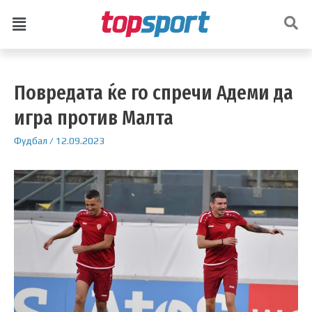
Повредата ќе го спречи Адеми да
игра против Малта
Фудбал
/
12.09.2023