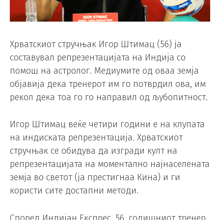
Хрватскиот стручњак Игор Штимац (56) ја
составувал репрезентацијата на Индија со
помош на астролог. Медиумите од оваа земја
објавија дека тренерот им го потврдил ова, им
рекол дека тоа го го направил од љубопитност.
Игор Штимац веќе четири години е на клупата
на индиската репрезентација. Хрватскиот
стручњак се обидува да изгради култ на
репрезентацијата на моментално најнаселената
земја во светот (ја престигнаа Кина) и ги
користи сите достапни методи.
Според Индијан Експрес, 56. годишниот тренер