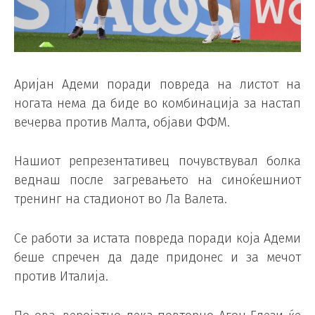
Аријан Адеми поради повреда на листот на
ногата нема да биде во комбинација за настап
вечерва против Малта, објави ФФМ.
Нашиот репрезентативец почувствувал болка
веднаш после загревањето на синоќешниот
тренинг на стадионот во Ла Валета.
Се работи за истата повреда поради која Адеми
беше спречен да даде придонес и за мечот
против Италија.