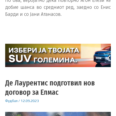
По ова, веројатно дека повторно Агон Елези ќе
добие шанса во средниот ред, заедно со Енис
Барди и со Јани Атанасов.
Де Лаурентис подготвил нов
договор за Елмас
Фудбал
/
12.09.2023