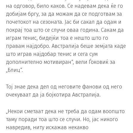
на одговор, било каков. Се надевам дека ќе го
добијам бргу, за да можам да се подготвам за
почетокот на сезоната. Јас би сакал да одам и
покрај тоа што се случи оваа година. Сакам да
играм тенис, бидејќи тоа е нешто што го
правам најдобро. Австралија беше земјата каде
што играв најдобар тенис и сега сум
дополнително мотивиран“, вели Ѓоковиќ за
„Блиц“.
Тој знае дека дел од неговите фанови од него
очекуваат да ја бојкотира Австралија.
„Некои сметаат дека не треба да одам воопшто
таму поради тоа што се случи. Но, јас никого
навредив, ниту искажав некакво