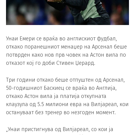
Унаи Емери се враќа во англискиот фудбал,
откако поранешниот менаџер на Арсенал беше
потврден како нов прв човек на Астон вила по
отказот кој го доби Стивен Џерард.
Три години откако беше отпуштен од Арсенал,
50-годишниот Баскиец се враќа во Англија,
откако Астон вила ја платија откупната
клаузула од 5.5 милиони евра на Вилјареал, кои
остануваат без тренер во незгоден момент.
„Унаи пристигнува од Вилјареал, со кои ја