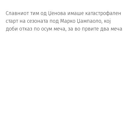
Славниот тим од Џенова имаше катастрофален
старт на сезоната под Марко Џампаоло, кој
доби отказ по осум меча, за во првите два меча
под српскиот тренер да одиграат нерешено со
Болоња и да загубат минимално од Рома.
Кремонезе имаше совршенa шанса да дојдат во
водство кога уште во седмата минута беше
досуден пенал, но обидот на Сирил Десерс
заврши во рацете на голманот Емил Аудеро.
Голот вреден три поени го постигна Гамбиецот
Омар Коли, кој својот 30. роденден го прослави
во 78. минута од мечот по мешаница пред голот
на домаќините. Сега, Сампдорија се на 18. место
на табелата со 6 поени, а новиот прволигаш