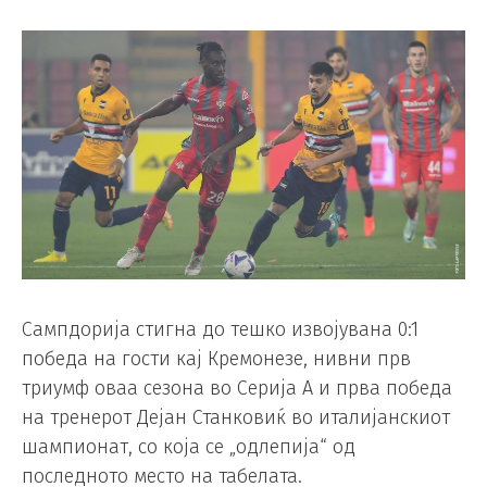
Сампдорија стигна до тешко извојувана 0:1
победа на гости кај Кремонезе, нивни прв
триумф оваа сезона во Серија А и прва победа
на тренерот Дејан Станковиќ во италијанскиот
шампионат, со која се „одлепија“ од
последното место на табелата.