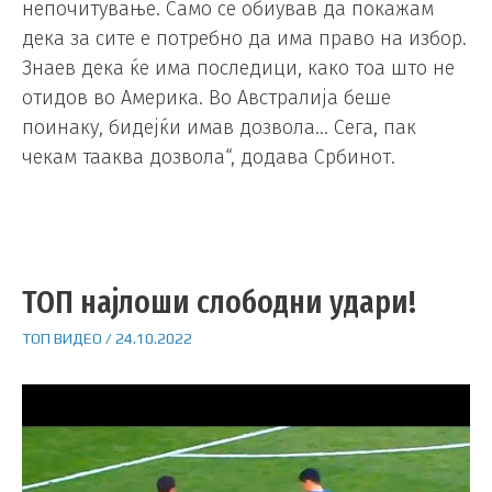
непочитување. Само се обиував да покажам
дека за сите е потребно да има право на избор.
Знаев дека ќе има последици, како тоа што не
отидов во Америка. Во Австралија беше
поинаку, бидејќи имав дозвола… Сега, пак
чекам тааква дозвола“, додава Србинот.
ТОП најлоши слободни удари!
ТОП ВИДЕО
/
24.10.2022