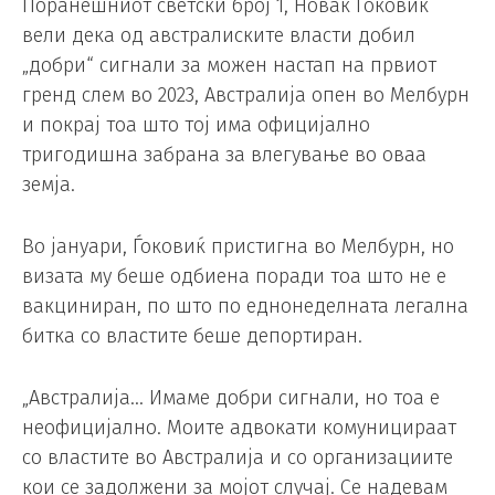
Поранешниот светски број 1, Новак Ѓоковиќ
вели дека од австралиските власти добил
„добри“ сигнали за можен настап на првиот
гренд слем во 2023, Австралија опен во Мелбурн
и покрај тоа што тој има официјално
тригодишна забрана за влегување во оваа
земја.
Во јануари, Ѓоковиќ пристигна во Мелбурн, но
визата му беше одбиена поради тоа што не е
вакциниран, по што по еднонеделната легална
битка со властите беше депортиран.
„Австралија… Имаме добри сигнали, но тоа е
неофицијално. Моите адвокати комуницираат
со властите во Австралија и со организациите
кои се задолжени за мојот случај. Се надевам