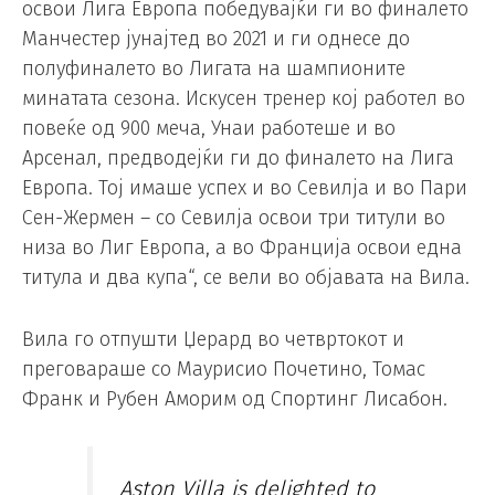
освои Лига Европа победувајќи ги во финалето
Манчестер јунајтед во 2021 и ги однесе до
полуфиналето во Лигата на шампионите
минатата сезона. Искусен тренер кој работел во
повеќе од 900 меча, Унаи работеше и во
Арсенал, предводејќи ги до финалето на Лига
Европа. Тој имаше успех и во Севилја и во Пари
Сен-Жермен – со Севилја освои три титули во
низа во Лиг Европа, а во Франција освои една
титула и два купа“, се вели во објавата на Вила.
Вила го отпушти Џерард во четвртокот и
преговараше со Маурисио Почетино, Томас
Франк и Рубен Аморим од Спортинг Лисабон.
Aston Villa is delighted to