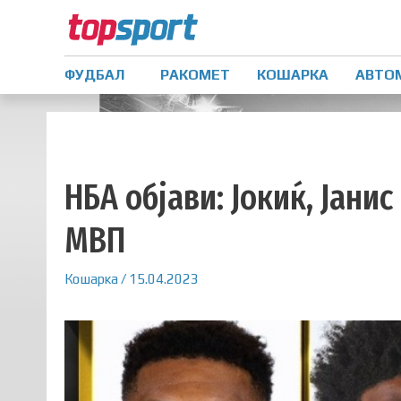
ФУДБАЛ
РАКОМЕТ
КОШАРКА
АВТО
НБА објави: Јокиќ, Јани
МВП
Кошарка
/
15.04.2023