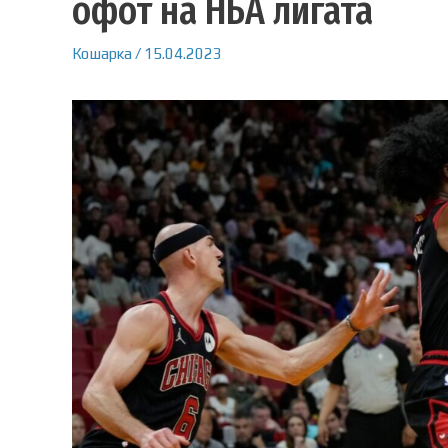
офот на НБА лигата
Кошарка
/
15.04.2023