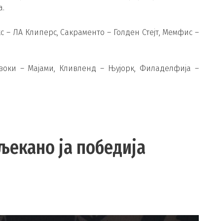
а.
с – ЛА Клиперс, Сакраменто – Голден Стејт, Мемфис –
воки – Мајами, Кливленд – Њујорк, Филаделфија –
љекано ја победија