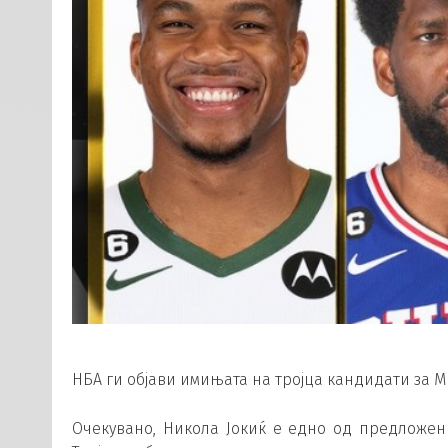
НБА ги објави имињата на тројца кандидати за М
Очекувано, Никола Јокиќ е едно од предложен