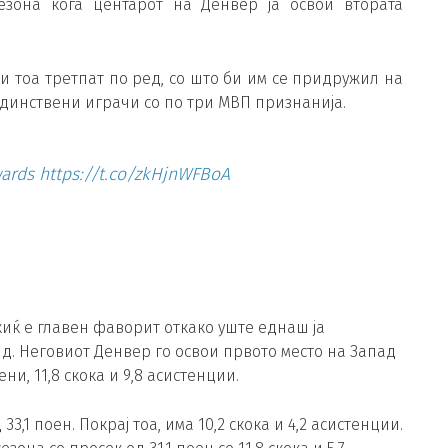
сезона кога центарот на Денвер ја освои втората
и тоа третпат по ред, со што би им се придружил на
единствени играчи со по три МВП признанија.
ards
https://t.co/zkHjnWFBoA
киќ е главен фаворит откако уште еднаш ја
д. Неговиот Денвер го освои првото место на Запад
ни, 11,8 скока и 9,8 асистенции.
3,1 поен. Покрај тоа, има 10,2 скока и 4,2 асистенции.