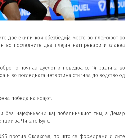
те две екипи кои обезбедија место во плеј-офот во
рен во последните два плејин натпревари и славеа
добро го почнаа дуелот и поведоа со 14 разлика во
адоа и во последната четвртина стигнаа до водство од
рена победа на крајот.
 и беа најефикасни кај победничкиот тим, а Демар
нции за Чикаго Булс.
0:95 против Оклахома, по што се формирани и сите