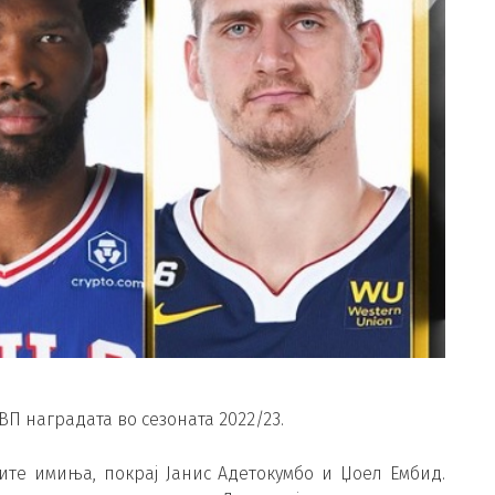
ВП наградата во сезоната 2022/23.
ите имиња, покрај Јанис Адетокумбо и Џоел Ембид.