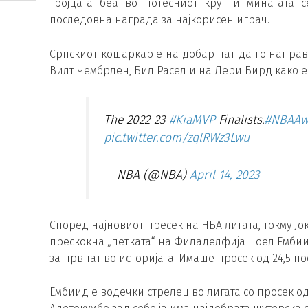
Тројцата беа во потесниот круг и минатата 
последовна награда за најкорисен играч.
Српскиот кошаркар е на добар пат да го направ
Вилт Чембрлен, Бил Расел и на Лери Бирд како 
The 2022-23
#KiaMVP
Finalists.
#NBAAw
pic.twitter.com/zqlRWz3Lwu
— NBA (@NBA)
April 14, 2023
Според најновиот пресек на НБА лигата, токму Јо
прескокна „петката“ на Филаделфија Џоел Ембии
за првпат во историјата. Имаше просек од 24,5 пое
Ембиид е водечки стрелец во лигата со просек од 3