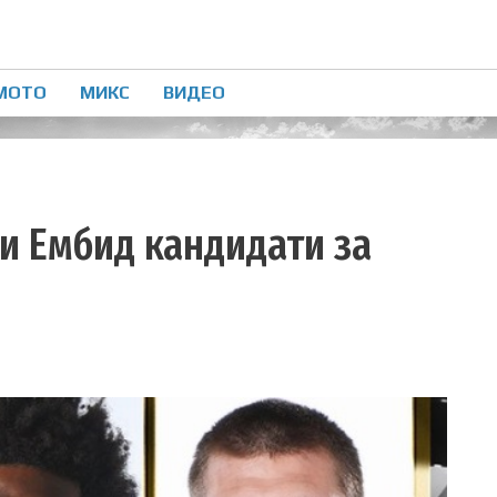
МОТО
МИКС
ВИДЕО
с и Ембид кандидати за