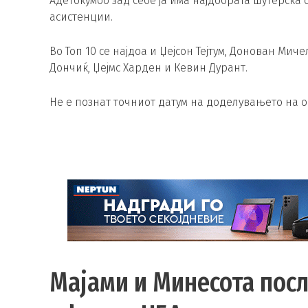
Адетокумбо зад себе ја има најдобрата шутерска сез
асистенции.
Во Топ 10 се најдоа и Џејсон Тејтум, Донован Мич
Дончиќ, Џејмс Харден и Кевин Дурант.
Не е познат точниот датум на доделувањето на 
Мајами и Минесота посл