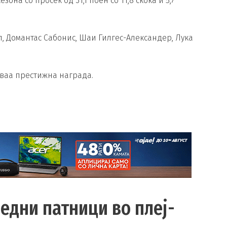
она со просек од 31,1 поен со 11,8 скока и 5,7
ел, Домантас Сабонис, Шаи Гилгес-Александер, Лука
оваа престижна награда.
едни патници во плеј-