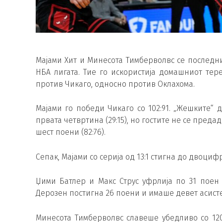
Мајами Хит и Минесота Тимберволвс се последни
НБА лигата. Тие го искористија домашниот те
против Чикаго, односно против Оклахома.
Мајами го победи Чикаго со 102:91. „Жешките“ 
првата четвртина (29:15), но гостите не се пред
шест поени (82:76).
Сепак, Мајами со серија од 13:1 стигна до двоциф
Џими Батлер и Макс Струс уфрлија по 31 поен
Дерозен постигна 26 поени и имаше девет асисте
Минесота Тимберволвс славеше убедливо со 12