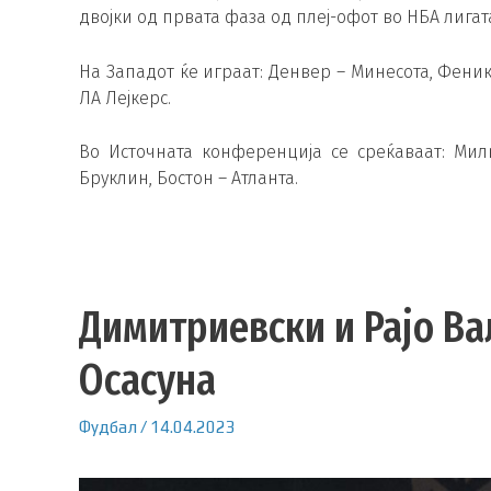
двојки од првата фаза од плеј-офот во НБА лигат
На Западот ќе играат: Денвер – Минесота, Феник
ЛА Лејкерс.
Во Источната конференција се среќаваат: Мил
Бруклин, Бостон – Атланта.
Димитриевски и Рајо Ва
Осасуна
Фудбал
/
14.04.2023