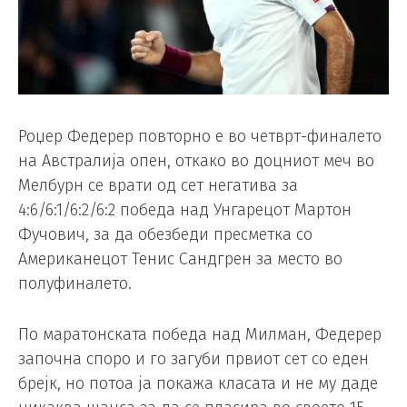
Роџер Федерер повторно е во четврт-финалето
на Австралија опен, откако во доцниот меч во
Мелбурн се врати од сет негатива за
4:6/6:1/6:2/6:2 победа над Унгарецот Мартон
Фучович, за да обезбеди пресметка со
Американецот Тенис Сандгрен за место во
полуфиналето.
По маратонската победа над Милман, Федерер
започна споро и го загуби првиот сет со еден
брејк, но потоа ја покажа класата и не му даде