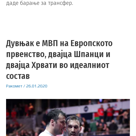
даде барање за трансфер.
Дувњак е МВП на Европското
првенство, двајца Шпанци и
двајца Хрвати во идеалниот
состав
Ракомет
/
26.01.2020