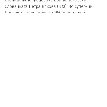
Словачката Петра Влхова (830). Во супер-џи,
Шифрин е нов лидер со 186 поени пред
Швајцарката Корин Зутер (150).
Сандгрен подобар од Фоњини во
„жесток“ меч, Барти „преживеа“
против Риски
Микс
/
26.01.2020