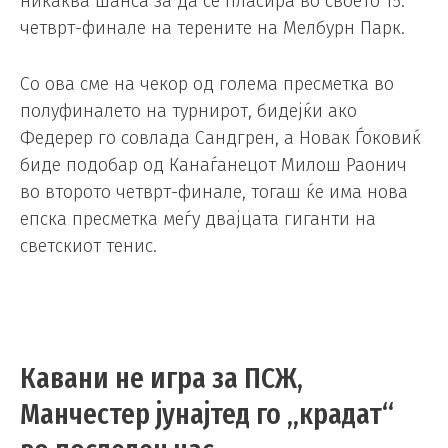
никаква шанса за да се пласира во своето 15.
четврт-финале на терените на Мелбурн Парк.
Со ова сме на чекор од голема пресметка во
полуфиналето на турнирот, бидејќи ако
Федерер го совлада Сандгрен, а Новак Ѓоковиќ
биде подобар од Канаѓанецот Милош Раонич
во второто четврт-финале, тогаш ќе има нова
епска пресметка меѓу двајцата гиганти на
светскиот тенис.
Кавани не игра за ПСЖ,
Манчестер јунајтед го „крадат“