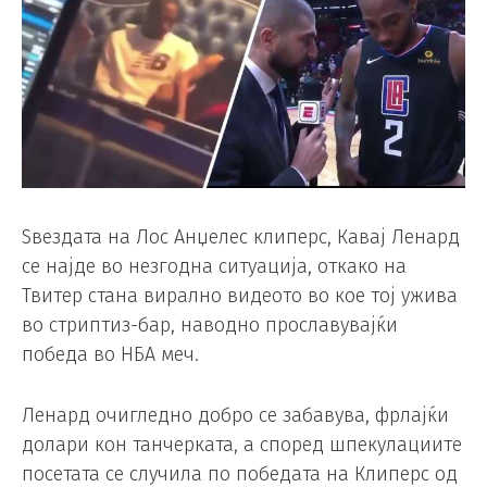
Ѕвездата на Лос Анџелес клиперс, Кавај Ленард
се најде во незгодна ситуација, откако на
Твитер стана вирално видеото во кое тој ужива
во стриптиз-бар, наводно прославувајќи
победа во НБА меч.
Ленард очигледно добро се забавува, фрлајќи
долари кон танчерката, а според шпекулациите
посетата се случила по победата на Клиперс од