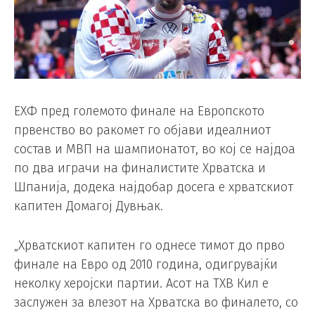
ЕХФ пред големото финале на Европското
првенство во ракомет го објави идеалниот
состав и МВП на шампионатот, во кој се најдоа
по два играчи на финалистите Хрватска и
Шпанија, додека најдобар досега е хрватскиот
капитен Домагој Дувњак.
„Хрватскиот капитен го однесе тимот до прво
финале на Евро од 2010 година, одигрувајќи
неколку херојски партии. Асот на ТХВ Кил е
заслужен за влезот на Хрватска во финалето, со