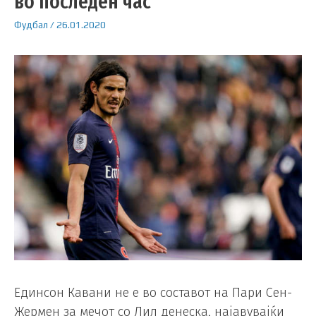
во последен час
Фудбал
/
26.01.2020
Единсон Кавани не е во составот на Пари Сен-
Жермен за мечот со Лил денеска, најавувајќи