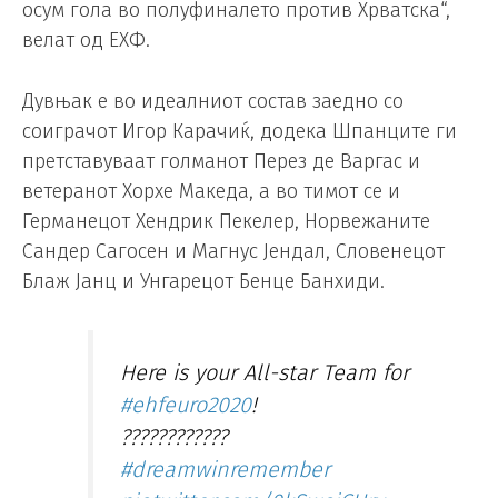
осум гола во полуфиналето против Хрватска“,
велат од ЕХФ.
Дувњак е во идеалниот состав заедно со
соиграчот Игор Карачиќ, додека Шпанците ги
претставуваат голманот Перез де Варгас и
ветеранот Хорхе Македа, а во тимот се и
Германецот Хендрик Пекелер, Норвежаните
Сандер Сагосен и Магнус Јендал, Словенецот
Блаж Јанц и Унгарецот Бенце Банхиди.
Here is your All-star Team for
#ehfeuro2020
!
????????????
#dreamwinremember