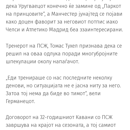
дека Уругваецот конечно ќе замине од „Паркот
на принцовите“, а Манчестер јунајтед се појави
како доцен фаворит за неговиот потпис иако
Челси и Атлетико Мадрид беа ззаинтересирани.
Тренерот на ПСЖ, Томас Тухел признава дека се
решил на оваа одлука поради многубројните
шпекулации околу напаѓачот.
„Еди тренираше со нас последните неколку
денови, но ситуацијата не е јасна ниту за него.
Затоа тој нема да биде во тимот“, вели
Германецот.
Договорот на 32-годишниот Кавани со ПСЖ
завршува на крајот на сезоната, а тој самиот