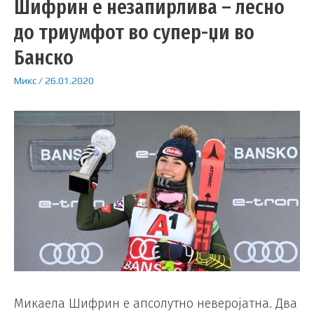
Шифрин е незапирлива – лесно
до триумфот во супер-џи во
Банско
Микс
/
26.01.2020
Микаела Шифрин е апсолутно неверојатна. Два