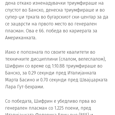
дена откако изненадувачки триумфираше на
спустот во Банско, денеска триумфираше и во
супер-џи трката во бугарскиот ски-центар за да
се зацврсти на првото место во генерален
пласман. Ова е 66. победа во кариерата за
Американката.
Иако е попозната по своите квалитети во
техничките дисциплини (слалом, велеслалом),
Шифрин со време од 1:10.88 триумфираше во
Банско, за 0.29 секунди пред Италијанката
Марта Басино и 0.70 секунди пред Швајцарката
Лара Гут-Бехрами.
Со победата, Шифрин е убедливо прва во
генерален пласман со 1.225 поени, пред
Италијанката Федерика Брињоне (855) и