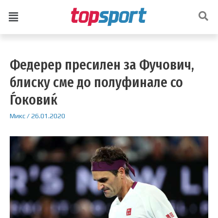
Федерер пресилен за Фучович,
блиску сме до полуфинале со
Ѓоковиќ
Микс
/
26.01.2020