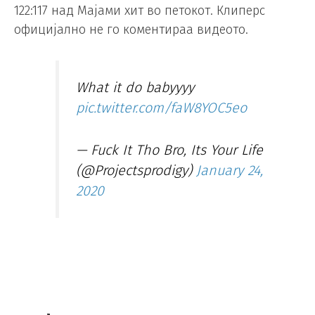
122:117 над Мајами хит во петокот. Клиперс
официјално не го коментираа видеото.
What it do babyyyy
pic.twitter.com/faW8YOC5eo
— Fuck It Tho Bro, Its Your Life
(@Projectsprodigy)
January 24,
2020