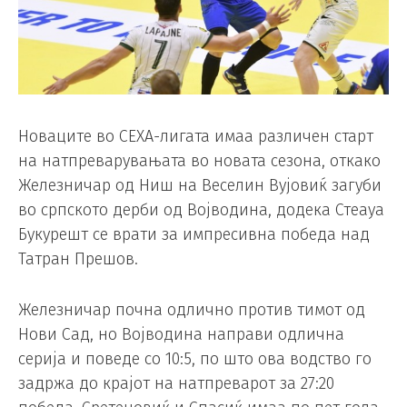
Новаците во СЕХА-лигата имаа различен старт
на натпреварувањата во новата сезона, откако
Железничар од Ниш на Веселин Вујовиќ загуби
во српското дерби од Војводина, додека Стеауа
Букурешт се врати за импресивна победа над
Татран Прешов.
Железничар почна одлично против тимот од
Нови Сад, но Војводина направи одлична
серија и поведе со 10:5, по што ова водство го
задржа до крајот на натпреварот за 27:20