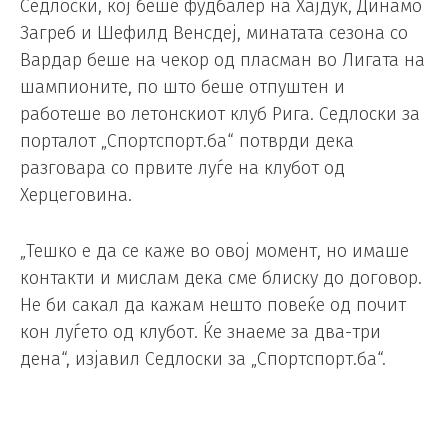
Седлоски, кој беше фудбалер на Хајдук, Динамо
Загреб и Шефилд Венсдеј, минатата сезона со
Вардар беше на чекор од пласман во Лигата на
шампионите, по што беше отпуштен и
работеше во летонскиот клуб Рига. Седлоски за
порталот „Спортспорт.ба“ потврди дека
разговара со првите луѓе на клубот од
Херцеговина.
„Тешко е да се каже во овој момент, но имаше
контакти и мислам дека сме блиску до договор.
Не би сакал да кажам нешто повеќе од почит
кон луѓето од клубот. Ќе знаеме за два-три
дена“, изјавил Седлоски за „Спортспорт.ба“.