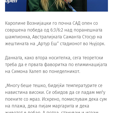
Каролине Вознијацки го почна САД опен со
совршена победа од 6:3/6:2 над поранешната
шампионка, Австралијката Саманта Стосур на
жештината на „Артур Еш“ стадионот во Њујорк.
Данката, како втора носителка, сега теоретски
треба да е првата фаворитка по елиминацијата
на Симона Халеп во понеделникот.
„Многу беше тешко, бидејќи температурите се
навистина високи. Се обидов да се ладам меѓу
поените со мраз. Искрено, помислувам дека сум
на плажа, дека пијам маргарита и дека
животот е добар. А потоа, станувам и играм