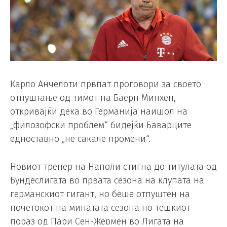
Карло Анчелоти првпат проговори за своето
отпуштање од тимот на Баерн Минхен,
откривајќи дека во Германија наишол на
„филозофски проблем“ бидејќи Баварците
едноставно „не сакале промени“.
Новиот тренер на Наполи стигна до титулата од
Бундеслигата во првата сезона на клупата на
германскиот гигант, но беше отпуштен на
почетокот на минатата сезона по тешкиот
пораз од Пари Сен-Жермен во Лигата на