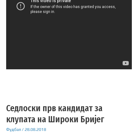
Седлоски прв кандидат за
клупата на Широки Бријег
Фудбал
/
28.08.2018