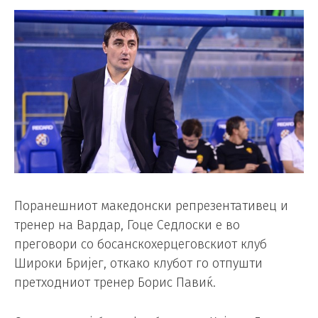
Поранешниот македонски репрезентативец и
тренер на Вардар, Гоце Седлоски е во
преговори со босанскохерцеговскиот клуб
Широки Бријег, откако клубот го отпушти
претходниот тренер Борис Павиќ.