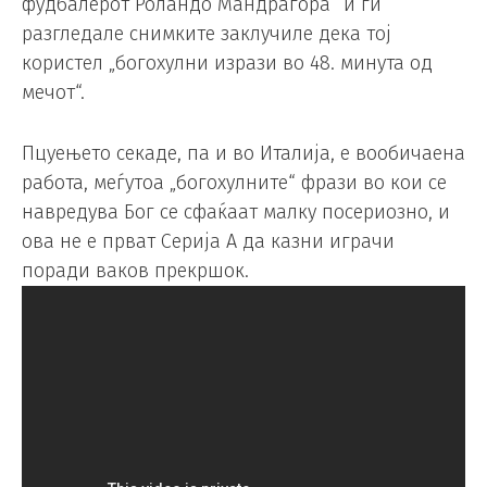
фудбалерот Роландо Мандрагора“ и ги
разгледале снимките заклучиле дека тој
користел „богохулни изрази во 48. минута од
мечот“.
Пцуењето секаде, па и во Италија, е вообичаена
работа, меѓутоа „богохулните“ фрази во кои се
навредува Бог се сфаќаат малку посериозно, и
ова не е прват Серија А да казни играчи
поради ваков прекршок.