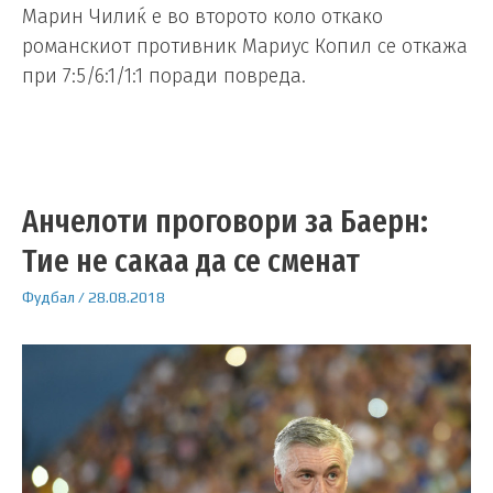
Марин Чилиќ е во второто коло откако
романскиот противник Мариус Копил се откажа
при 7:5/6:1/1:1 поради повреда.
Анчелоти проговори за Баерн:
Тие не сакаа да се сменат
Фудбал
/
28.08.2018