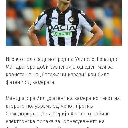
Играчот од средниот ред на Удинезе, Роландо
Мандрагора доби суспензија од еден меч за
користење на „богохулни изрази“ кои биле
фатени од камерата.
Мандрагора бил „фатен“ на камера во текот на
второто полувреме од мечот против
Сампдорија, а Лега Серија А откако добиле
електронска порака за „однесувањето на