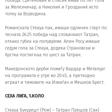
победа. Сретеновиќ и Спасиќ имаа по пет гола
за Железничар, а Николиќ и Грозданиќ исто
толку за Војводина.
Романската Стеауа пак, имаше одличен старт по
тесната 26:25 победа над словачкиот Татран,
откако губеа на полувреме. Алин Росу имаше
седум гола за Стеауа, додека Страновски и
Хрстка постигнаа по шест за Татран.
Македонското дерби помеѓу Вардар и Металург
на програмата е утре во 20:45, а претходно
играат и тимовите на Извиѓач и Мешков Брест.
СЕХА ЛИГА, 1.КОЛО
Стеауа Букурешт (Ром) – Татран Прешов (Свк)