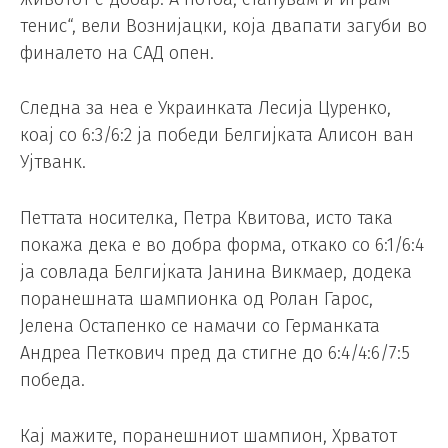
тенис“, вели Вознијацки, која двапати загуби во
финалето на САД опен.
Следна за неа е Украинката Лесија Цуренко,
коај со 6:3/6:2 ја победи Белгијката Алисон ван
Ујтванк.
Петтата носителка, Петра Квитова, исто така
покажа дека е во добра форма, откако со 6:1/6:4
ја совлада Белгијката Јанина Викмаер, додека
поранешната шампионка од Ролан Гарос,
Јелена Остапенко се намачи со Германката
Андреа Петкович пред да стигне до 6:4/4:6/7:5
победа.
Кај мажите, поранешниот шампион, Хрватот