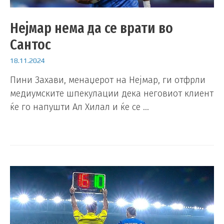
Нејмар нема да се врати во
Сантос
18.11.2024
Пини Захави, менаџерот на Нејмар, ги отфрли
медиумските шпекулации дека неговиот клиент
ќе го напушти Ал Хилал и ќе се …