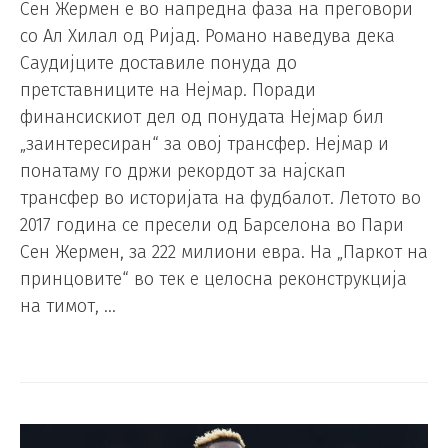
Сен Жермен е во напредна фаза на преговори
со Ал Хилал од Ријад. Романо наведува дека
Саудијците доставиле понуда до
претставниците на Нејмар. Поради
финансискиот дел од понудата Нејмар бил
„заинтересиран“ за овој трансфер. Нејмар и
понатаму го држи рекордот за најскап
трансфер во историјата на фудбалот. Летото во
2017 година се пресели од Барселона во Пари
Сен Жермен, за 222 милиони евра. На „Паркот на
принцовите“ во тек е целосна реконструкција
на тимот, …