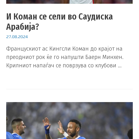
И Коман се сели во Саудиска
Арабија?
27.08.2024
Францускиот ас Кингсли Коман до крајот на
преодниот рок ќе го напушти Баерн Минхен.
Крилниот напаѓач се поврзува со клубови …