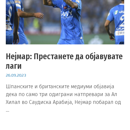
Нејмар: Престанете да објавувате
лаги
26.09.2023
Шпанските и британските медиуми објавија
дека по само три одиграни натпревари за Ал
Хилал во Саудиска Арабија, Нејмар побарал од
…