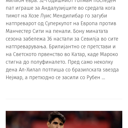
милион евра. 32-годишниот голман последен
пат играше за Андалузијците во средата кога
тимот на Хозе Луис Мендилибар го загуби
натпреварот од Суперкупот на Европа против
Манчестер Сити на пенали. Бону минатата
сезона забележа 36 настапи за Севилја во сите
натпреварувања. Брилијантно се претстави и
на Светското првенство во Катар, каде Мароко
стигна до полуфиналето. Пред само неколку
дена Ал-Хилал потпиша со бразилската ѕвезда
Нејмар, а претходно се засили со Рубен …