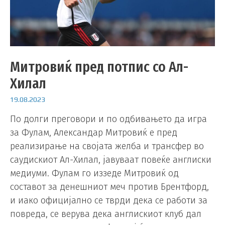
Митровиќ пред потпис со Ал-
Хилал
19.08.2023
По долги преговори и по одбивањето да игра
за Фулам, Александар Митровиќ е пред
реализирање на својата желба и трансфер во
саудискиот Ал-Хилал, јавуваат повеќе англиски
медиуми. Фулам го иззеде Митровиќ од
составот за денешниот меч против Брентфорд,
и иако официјално се тврди дека се работи за
повреда, се верува дека англискиот клуб дал