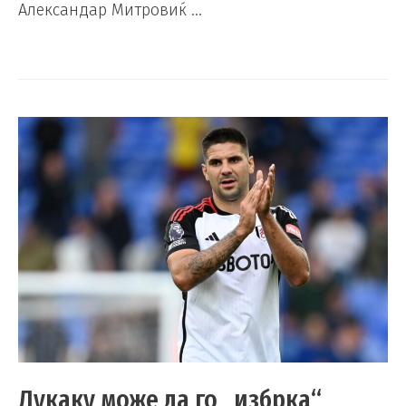
Александар Митровиќ …
Лукаку може да го „избрка“