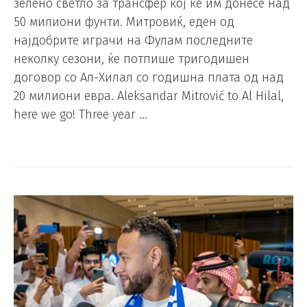
зелено светло за трансфер кој ќе им донесе над
50 милиони фунти. Митровиќ, еден од
најдобрите играчи на Фулам последните
неколку сезони, ќе потпише тригодишен
договор со Ал-Хилал со годишна плата од над
20 милиони евра. Aleksandar Mitrović to Al Hilal,
here we go! Three year …