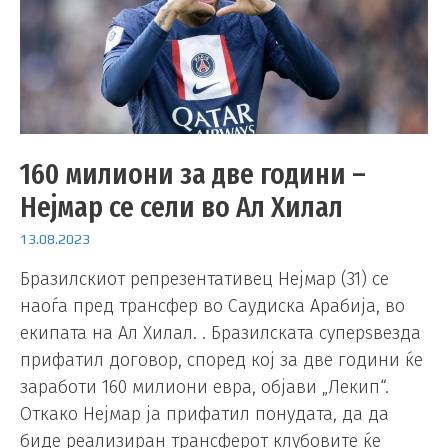
160 милиони за две години –
Нејмар се сели во Ал Хилал
13.08.2023
Бразилскиот репрезентативец Нејмар (31) се
наоѓа пред трансфер во Саудиска Арабија, во
екипата на Ал Хилал. . Бразилската суперѕвезда
прифатил договор, според кој за две години ќе
заработи 160 милиони евра, објави „Лекип“.
Откако Нејмар ја прифатил понудата, да да
биде реализиран трансферот клубовите ќе