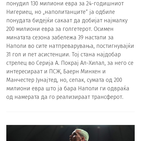
понудил 130 милиони евра за 24-годишниот
Нигериец, но „наполитанците“ ја одбиле
понудата бидејќи сакаат да добијат најмалку
200 милиони евра за голгетерот. Осимен
минатата сезона забележа 39 настапи за
Наполи во сите натпреварувања, постигнувајќи
31 гол и пет асистенции. Тој стана најдобар
стрелец во Серија А. Покрај Ал-Хилал, за него се
интересираат и ПСЖ, Баерн Минхен и
Манчестер Јунајтед, но, сепак, сумата од 200
милиони евра што ја бара Наполи ги одвраќа
од намерата да го реализираат трансферот.