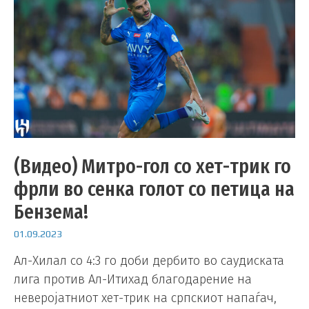
(Видео) Митро-гол со хет-трик го
фрли во сенка голот со петица на
Бензема!
01.09.2023
Ал-Хилал со 4:3 го доби дербито во саудиската
лига против Ал-Итихад благодарение на
неверојатниот хет-трик на српскиот напаѓач,