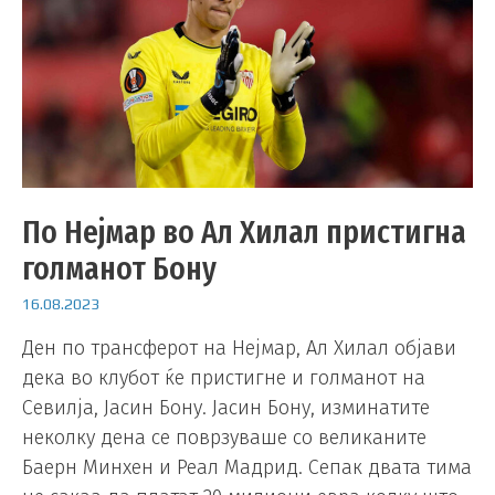
По Нејмар во Ал Хилал пристигна
голманот Бону
16.08.2023
Ден по трансферот на Нејмар, Ал Хилал објави
дека во клубот ќе пристигне и голманот на
Севилја, Јасин Бону. Јасин Бону, изминатите
неколку дена се поврзуваше со великаните
Баерн Минхен и Реал Мадрид. Сепак двата тима