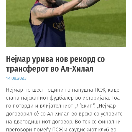
Нејмар урива нов рекорд со
трансферот во Ал-Хилал
14.08.2023
Нејмар по шест години го напушта ПСЖ, кaде
стана најскапиот фудбалер во историјата. Тоа
го потврди и влијателниот „Л’Екип“. „Нејмар
договорил сѐ со Ал-Хилал во врска со условите
на двегодишниот договор. Во тек се финални
преговори помеѓу ПСЖ и саудискиот клуб во