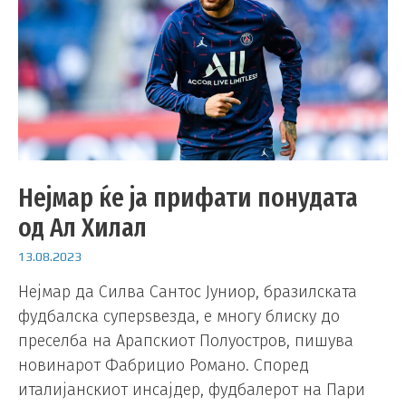
Нејмар ќе ја прифати понудата
од Ал Хилал
13.08.2023
Нејмар да Силва Сантос Јуниор, бразилската
фудбалска суперѕвезда, е многу блиску до
преселба на Арапскиот Полуостров, пишува
новинарот Фабрицио Романо. Според
италијанскиот инсајдер, фудбалерот на Пари