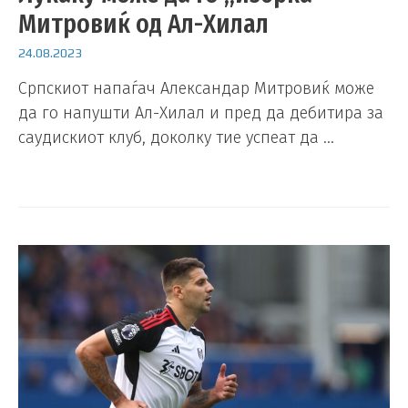
Митровиќ од Ал-Хилал
24.08.2023
Српскиот напаѓач Александар Митровиќ може
да го напушти Ал-Хилал и пред да дебитира за
саудискиот клуб, доколку тие успеат да …