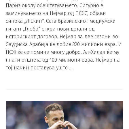
Париз околу обештетувањето. Сигурно е
заминувањето на Нејмар од ПСЖ“, објави
синоќа „Л’Екип“. Сега бразилскиот медиумски
гигант „Глобо“ откри нови детали од
историскиот договор. Нејмар за две сезони во
Саудиска Арабија ќе добие 320 милиони евра. И
ПСЖ ќе се помине многу добро. Ал-Хилал ќе му
плати отштета од 100 милиони евра. Нејмар на
тој начин поставува уште …