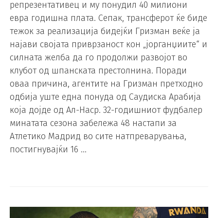
репрезентативец и му понудил 40 милиони
евра годишна плата. Сепак, трансферот ќе биде
тежок за реализација бидејќи Гризман веќе ја
најави својата приврзаност кон „јорганџиите“ и
силната желба да го продолжи развојот во
клубот од шпанската престолнина. Поради
оваа причина, агентите на Гризман претходно
одбија уште една понуда од Саудиска Арабија
која дојде од Ал-Наср. 32-годишниот фудбалер
минатата сезона забележа 48 настапи за
Атлетико Мадрид во сите натпреварувања,
постигнувајќи 16 …