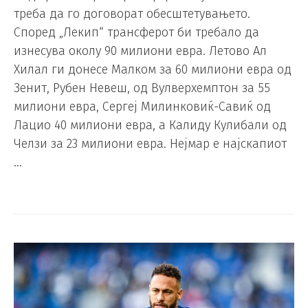
треба да го договорат обесштетувањето.
Според „Лекип“ трансферот би требало да
изнесува околу 90 милиони евра. Летово Ал
Хилал ги донесе Малком за 60 милиони евра од
Зенит, Рубен Невеш, од Вулверхемптон за 55
милиони евра, Сергеј Милинковиќ-Савиќ од
Лацио 40 милиони евра, а Калиду Кулибали од
Челзи за 23 милиони евра. Нејмар е најскапиот
…