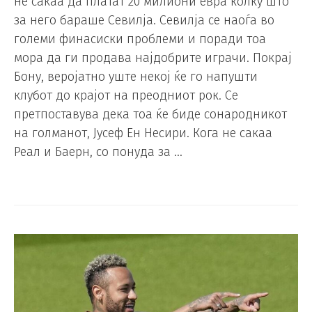
не сакаа да платат 20 милиони евра колку што
за него бараше Севилја. Севилја се наоѓа во
големи финасиски проблеми и поради тоа
мора да ги продава најдобрите играчи. Покрај
Бону, веројатно уште некој ќе го напушти
клубот до крајот на преодниот рок. Се
претпоставува дека тоа ќе биде сонародникот
на голманот, Јусеф Ен Несири. Кога не сакаа
Реал и Баерн, со понуда за …