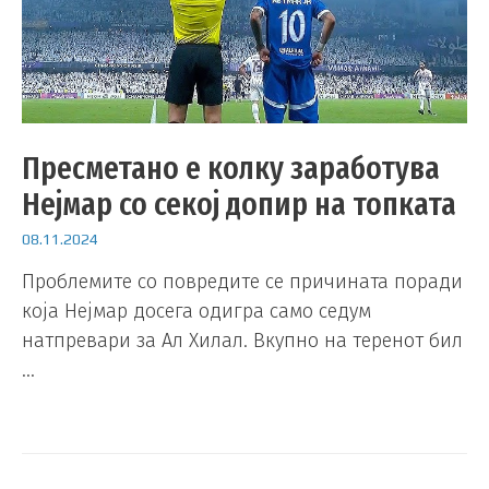
Пресметано е колку заработува
Нејмар со секој допир на топката
08.11.2024
Проблемите со повредите се причината поради
која Нејмар досега одигра само седум
натпревари за Ал Хилал. Вкупно на теренот бил
…