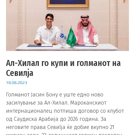
Ал-Хилал го купи и голманот на
Севилја
18.08.2023
Голманот Јасин Бoну е уште едно ново
засилување за Ал-Хилал. Мароканскиот
интернационалец потпиша договор со клубот
од Саудиска Арабија до 2026 година. За
неговите права Севиljа ќе добие вкупно 21