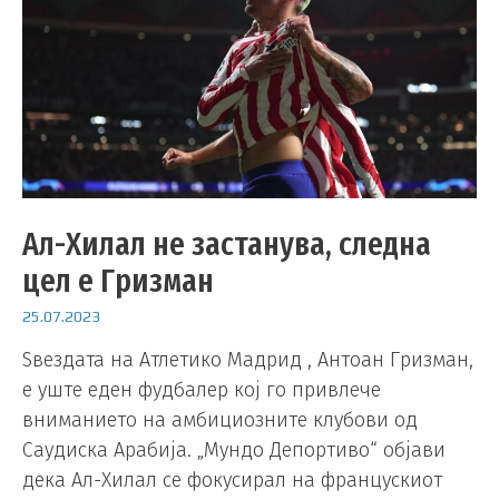
Ал-Хилал не застанува, следна
цел е Гризман
25.07.2023
Ѕвездата на Атлетико Мадрид , Антоан Гризман,
е уште еден фудбалер кој го привлече
вниманието на амбициозните клубови од
Саудиска Арабија. „Мундо Депортиво“ објави
дека Ал-Хилал се фокусирал на францускиот