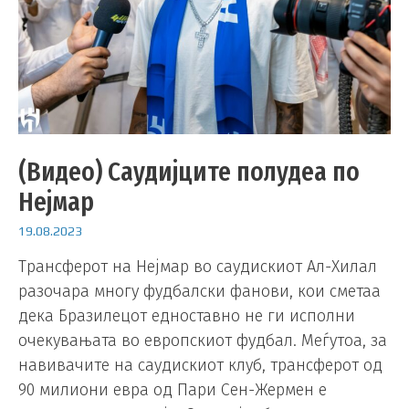
(Видео) Саудијците полудеа по
Нејмар
19.08.2023
Трансферот на Нејмар во саудискиот Ал-Хилал
разочара многу фудбалски фанови, кои сметаа
дека Бразилецот едноставно не ги исполни
очекувањата во европскиот фудбал. Меѓутоа, за
навивачите на саудискиот клуб, трансферот од
90 милиони евра од Пари Сен-Жермен е