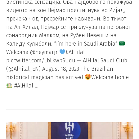
вистинска сензација. Ова најдобро го покажува
видеото на кое Нејмар пристигнува во Ријад,
пречекан од пресреќните навивачи. Во тимот
на Ал-Хилал, Нејмар се приклучува на неговиот
сонародник Малком, на Рубен Невеш и на
Калиду Кулибали. “I’m here in Saudi Arabia”
Welcome @neymarjr
#AlHilal
pic.twitter.com/LbLkwpSUdu — AlHilal Saudi Club
(@Alhilal_EN) August 18, 2023 The Brazilian
historical magician has arrived
Welcome home
#AlHilal …