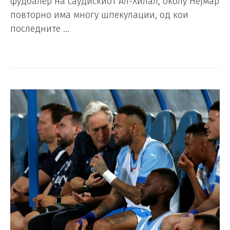
фудбалер на саудискиот Ал-Хилал, околу Нејмар
повторно има многу шпекулации, од кои
последните …