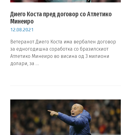
Диего Коста пред договор со Атлетико
Минеиро
12.08.2021
Ветеранот Диего Коста има вербален договор
за едногодишна соработка со бразилскиот
Атлетико Минеиро во висина од 3 милиони
долари, за …