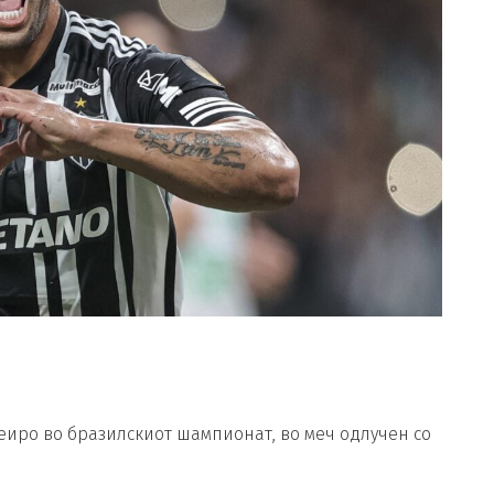
зеиро во бразилскиот шампионат, во меч одлучен со