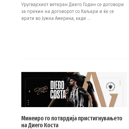
Уругвајскиот ветеран Диего Годин се договори
за прекин на договорот со Каљари и ќе се
врати во Јужна Америка, каде …
Минеиро го потврдија пристигнувањето
на Диего Коста