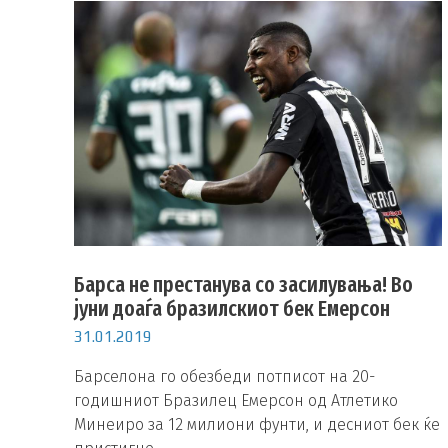
Барса не престанува со засилувања! Во
јуни доаѓа бразилскиот бек Емерсон
31.01.2019
Барселона го обезбеди потписот на 20-
годишниот Бразилец Емерсон од Атлетико
Минеиро за 12 милиони фунти, и десниот бек ќе