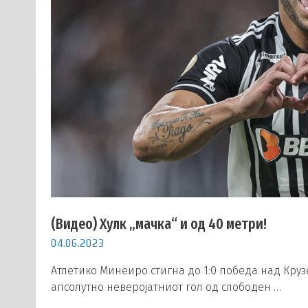
(Видео) Хулк „мачка“ и од 40 метри!
04.06.2023
Атлетико Минеиро стигна до 1:0 победа над Кру
апсолутно неверојатниот гол од слободен …