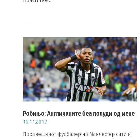
пристигне …
Робињо: Англичаните беа полуди од мене
16.11.2017
Поранешниот фудбалер на Манчестер сити и