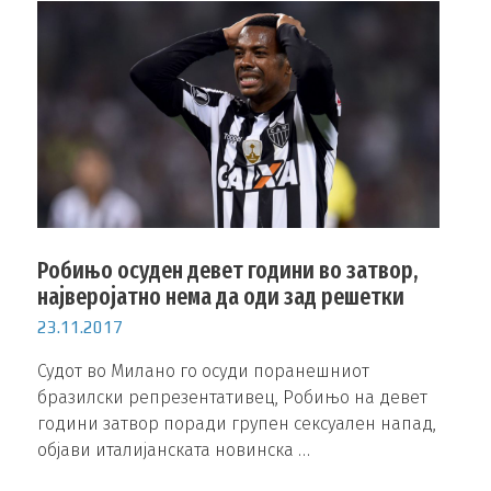
Робињо осуден девет години во затвор,
најверојатно нема да оди зад решетки
23.11.2017
Судот во Милано го осуди поранешниот
бразилски репрезентативец, Робињо на девет
години затвор поради групен сексуален напад,
објави италијанската новинска …