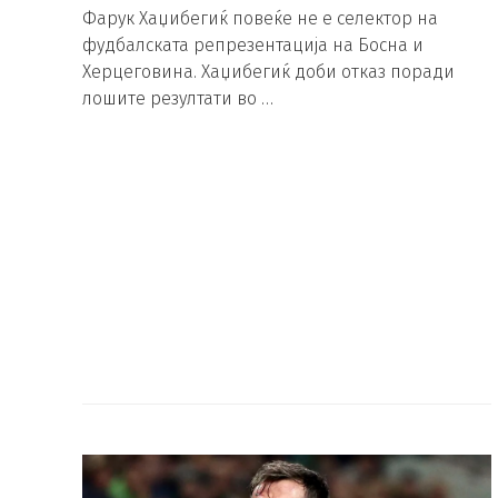
Фарук Хаџибегиќ повеќе не е селектор на
фудбалската репрезентација на Босна и
Херцеговина. Хаџибегиќ доби отказ поради
лошите резултати во …