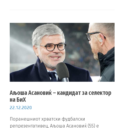
Аљоша Асановиќ – кандидат за селектор
на БиХ
22.12.2020
Поранешниот хрватски фудбалски
репрезентативец, Аљоша Асановиќ (55) е