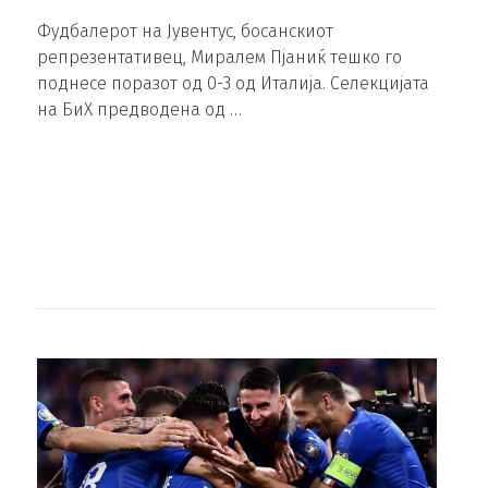
Фудбалерот на Јувентус, босанскиот
репрезентативец, Миралем Пјаниќ тешко го
поднесе поразот од 0-3 од Италија. Селекцијата
на БиХ предводена од …