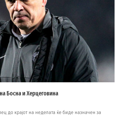
на Босна и Херцеговина
ец до крајот на неделата ќе биде назначен за