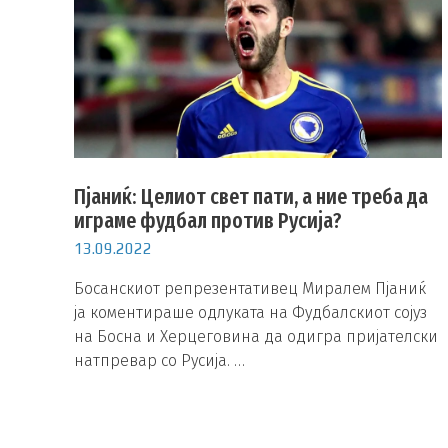
Пјаниќ: Целиот свет пати, а ние треба да
играме фудбал против Русија?
13.09.2022
Босанскиот репрезентативец Миралем Пјаниќ
ја коментираше одлуката на Фудбалскиот сојуз
на Босна и Херцеговина да одигра пријателски
натпревар со Русија. …