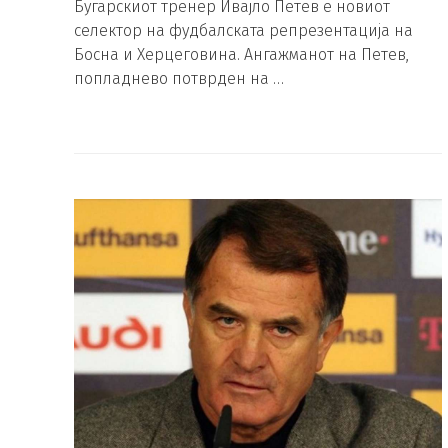
Бугарскиот тренер Ивајло Петев е новиот
селектор на фудбалската репрезентација на
Босна и Херцеговина. Ангажманот на Петев,
попладнево потврден на …