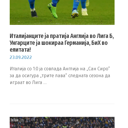
Италијанците ја пратија Англија во Лига Б,
Унгарците ја шокираа Германија, БиХ во
елитата!
23.09.2022
Италија со 1:0 ја совлада Англија на „Сан Сиро“
за да осигура „трите лава“ следната сезона да
играат во Лига …