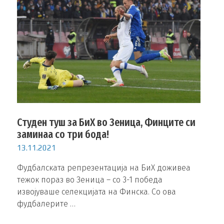
Студен туш за БиХ во Зеница, Финците си
заминаа со три бода!
13.11.2021
Фудбалската репрезентација на БиХ доживеа
тежок пораз во Зеница – со 3-1 победа
извојуваше селекцијата на Финска. Со ова
фудбалерите …