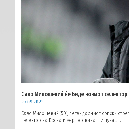
Саво Милошевиќ ќе биде новиот селектор 
27.09.2023
Саво Милошевиќ (50), легендарниот српски стрел
селектор на Босна и Херцеговина, пишуваат …