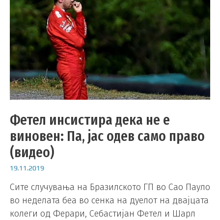
Фетел инсистира дека не е
виновен: Па, јас одев само право
(видео)
19.11.2019
Сите случувања на Бразилското ГП во Сао Пауло
во неделата беа во сенка на дуелот на двајцата
колеги од Ферари, Себастијан Фетел и Шарл