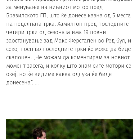
за менување на нивниот мотор пред
Бразилското ГП, што ќе донесе казна од 5 места
на неделната трка. Хамилтон пред последните
четири трки од сезоната има 19 поени
заостанување зад Макс Ферстапен во Ред бул, и
секој поен во последните трки ќе може да биде
скапоцен. „Не можам да коментирам за новиот
момент засега, и колку што знам сите мотори се
океј, но ќе видиме каква одлука ќе биде
донесена“, …