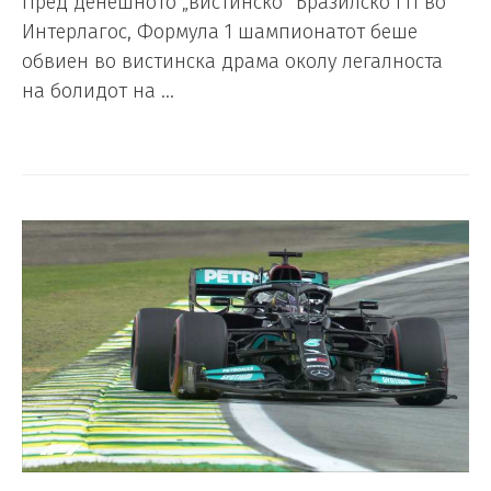
Пред денешното „вистинско“ Бразилско ГП во
Интерлагос, Формула 1 шампионатот беше
обвиен во вистинска драма околу легалноста
на болидот на …