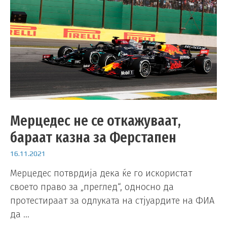
Мерцедес не се откажуваат,
бараат казна за Ферстапен
16.11.2021
Мерцедес потврдија дека ќе го искористат
своето право за „преглед“, односно да
протестираат за одлуката на стјуардите на ФИА
да …