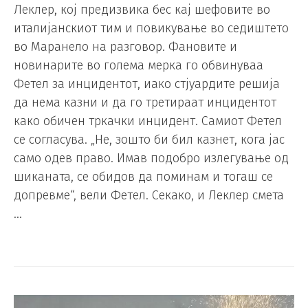
Леклер, кој предизвика бес кај шефовите во
италијанскиот тим и повикување во седиштето
во Маранело на разговор. Фановите и
новинарите во голема мерка го обвинуваа
Фетел за инцидентот, иако стјуардите решија
да нема казни и да го третираат инцидентот
како обичен тркачки инцидент. Самиот Фетел
се согласува. „Не, зошто би бил казнет, кога јас
само одев право. Имав подобро излегување од
шиканата, се обидов да поминам и тогаш се
допревме“, вели Фетел. Секако, и Леклер смета
…