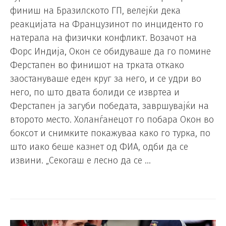
финиш на Бразилското ГП, велејќи дека
реакцијата на Французинот по инциденто го
натерала на физички конфликт. Возачот на
Форс Индија, Окон се обидуваше да го помине
Ферстапен во финишот на трката откако
заостануваше еден круг за него, и се удри во
него, по што двата болиди се извртеа и
Ферстапен ја загуби победата, завршувајќи на
второто место. Холанѓанецот го побара Окон во
боксот и снимките покажуваа како го турка, по
што иако беше казнет од ФИА, одби да се
извини. „Секогаш е лесно да се …