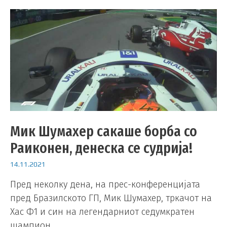
Мик Шумахер сакаше борба со
Раиконен, денеска се судрија!
14.11.2021
Пред неколку дена, на прес-конференцијата
пред Бразилското ГП, Мик Шумахер, тркачот на
Хас Ф1 и син на легендарниот седумкратен
шампион, …