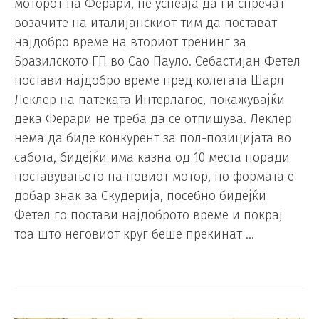
моторот на Ферари, не успеаја да ги спречат
возачите на италијанскиот тим да постават
најдобро време на вториот тренинг за
Бразилското ГП во Сао Пауло. Себастијан Фетел
постави најдобро време пред колегата Шарл
Леклер на патеката Интерлагос, покажувајќи
дека Ферари не треба да се отпишува. Леклер
нема да биде конкурент за пол-позицијата во
сабота, бидејќи има казна од 10 места поради
поставувањето на новиот мотор, но формата е
добар знак за Скудерија, посебно бидејќи
Фетел го постави најдоброто време и покрај
тоа што неговиот круг беше прекинат …