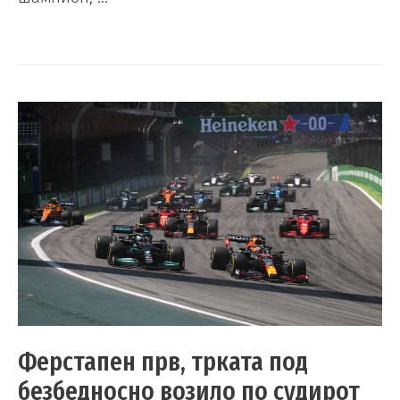
Ферстапен прв, трката под
безбедносно возило по судирот