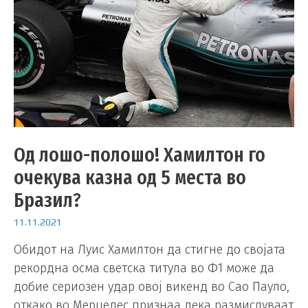
Од лошо-полошо! Хамилтон го
очекува казна од 5 места во
Бразил?
11.11.2021
Обидот на Луис Хамилтон да стигне до својата
рекордна осма светска титула во Ф1 може да
добие сериозен удар овој викенд во Сао Пауло,
откако во Мерцедес признаа дека размислуваат