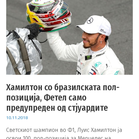
Хамилтон со бразилската пол-
позиција, Фетел само
предупреден од стјуардите
10.11.2018
Светскиот шампион во Ф1, Луис Хамилтон ја
освои 100. пол-позиција за Мерцедес на