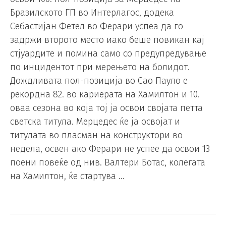
Бразилското ГП во Интерлагос, додека
Себастијан Фетел во Ферари успеа да го
задржи второто место иако беше повикан кај
стјуардите и помина само со предупредување
по инцидентот при мерењето на болидот.
Дождливата пол-позиција во Сао Пауло е
рекордна 82. во кариерата на Хамилтон и 10.
оваа сезона во која тој ја освои својата петта
светска титула. Мерцедес ќе ја освојат и
титулата во пласман на конструктори во
недела, освен ако Ферари не успее да освои 13
поени повеќе од нив. Валтери Ботас, колегата
на Хамилтон, ќе стартува …