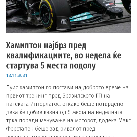
Хамилтон најбрз пред
квалификациите, во недела ќе
стартува 5 места подолу
12.11.2021
Луис Хамилтон го постави најдоброто време на
првиот тренинг пред Бразилското ГП на
патеката Интерлагос, откако беше потврдено
дека ќе добие казна од 5 места на неделната
трка поради менување на моторот, додека Макс
Ферстапен беше зад ривалот пред
вечерашните квалификации за утрешната