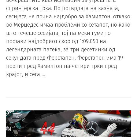
спринтерска трка. По потврдата на казната,
сесијата не почна најдобро за Хамилтон, откако
во Мерцедес имаа проблеми со сетапот, но како
што течеше сесијата, тој на меки гуми го
постави најдобриот скор од 1:09.050 на
легендарната патека, за три десетинки од
секундата пред Ферстапен. Ферстапен има 19
поени пред Хамилтон на четири трки пред
крајот, и сега …