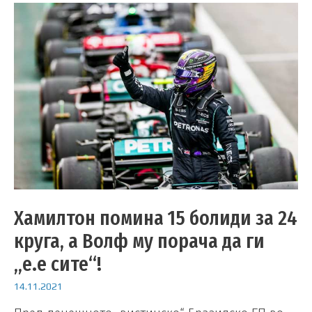
Хамилтон помина 15 болиди за 24
круга, а Волф му порача да ги
„е.е сите“!
14.11.2021