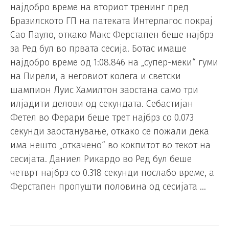
најдобро време на вториот тренинг пред
Бразилското ГП на патеката Интерлагос покрај
Сао Пауло, откако Макс Ферстапен беше најбрз
за Ред бул во првата сесија. Ботас имаше
најдобро време од 1:08.846 на „супер-меки“ гуми
на Пирели, а неговиот колега и светски
шампион Луис Хамилтон заостана само три
илјадити делови од секундата. Себастијан
Фетел во Ферари беше трет најбрз со 0.073
секунди заостанување, откако се пожали дека
има нешто „откачено“ во кокпитот во текот на
сесијата. Даниел Рикардо во Ред бул беше
четврт најбрз со 0.318 секунди послабо време, а
Ферстапен пропушти половина од сесијата …