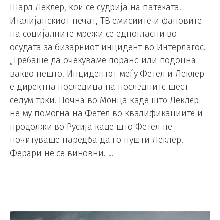
Шарл Леклер, кои се судрија на патеката.
Италијанскиот печат, ТВ емисиите и фановите
на социјалните мрежи се едногласни во
осудата за бизарниот инцидент во Интерлагос.
„Требаше да очекуваме порано или подоцна
вакво нешто. Инцидентот меѓу Фетел и Леклер
е директна последица на последните шест-
седум трки. Почна во Монца каде што Леклер
не му помогна на Фетел во квалификациите и
продолжи во Русија каде што Фетел не
почитуваше наредба да го пушти Леклер.
Ферари не се виновни. …