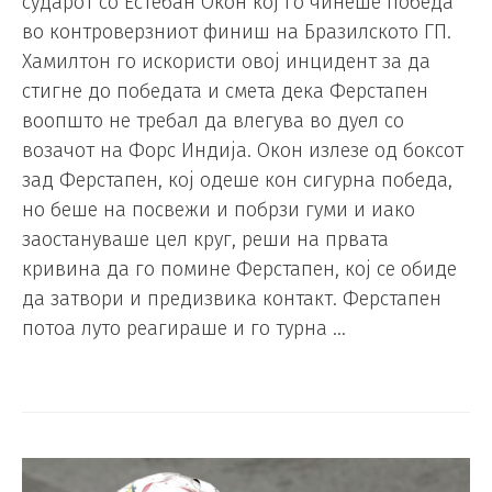
сударот со Естебан Окон кој го чинеше победа
во контроверзниот финиш на Бразилското ГП.
Хамилтон го искористи овој инцидент за да
стигне до победата и смета дека Ферстапен
воопшто не требал да влегува во дуел со
возачот на Форс Индија. Окон излезе од боксот
зад Ферстапен, кој одеше кон сигурна победа,
но беше на посвежи и побрзи гуми и иако
заостануваше цел круг, реши на првата
кривина да го помине Ферстапен, кој се обиде
да затвори и предизвика контакт. Ферстапен
потоа луто реагираше и го турна …