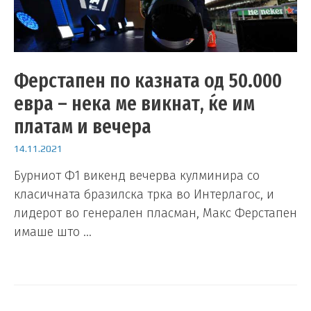
Ферстапен по казната од 50.000
евра – нека ме викнат, ќе им
платам и вечера
14.11.2021
Бурниот Ф1 викенд вечерва кулминира со
класичната бразилска трка во Интерлагос, и
лидерот во генерален пласман, Макс Ферстапен
имаше што …