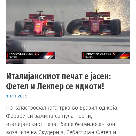
Италијанскиот печат е јасен:
Фетел и Леклер се идиоти!
18.11.2019
По катастрофалната трка во Бразил од која
Ферари си замина со нула поени,
италијанскиот печат беше безмилосен кон
возачите на Скудерија, Себастијан Фетел и