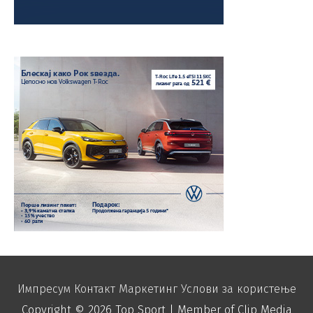
Импресум
Контакт
Маркетинг
Услови за користење
Copyright © 2026
Top Sport
| Member of Clip Media