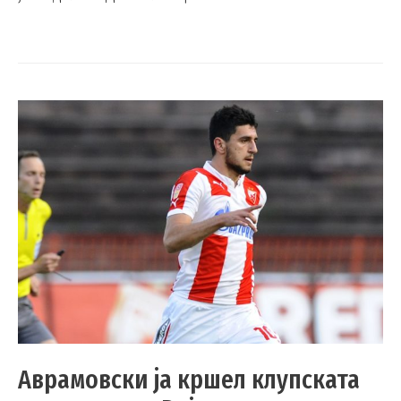
Аврамовски ја кршел клупската