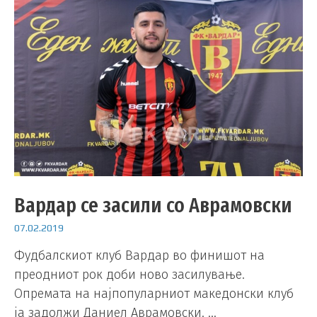
Вардар се засили со Аврамовски
07.02.2019
Фудбалскиот клуб Вардар во финишот на
преодниот рок доби ново засилување.
Опремата на најпопуларниот македонски клуб
ја задолжи Даниел Аврамовски. …