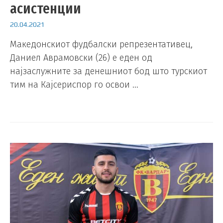
асистенции
20.04.2021
Македонскиот фудбалски репрезентативец,
Даниел Аврамовски (26) е еден од
најзаслужните за денешниот бод што турскиот
тим на Кајсериспор го освои …