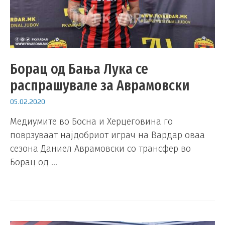
Борац од Бања Лука се
распрашувале за Аврамовски
05.02.2020
Медиумите во Босна и Херцеговина го
поврзуваат најдобриот играч на Вардар оваа
сезона Даниел Аврамовски со трансфер во
Борац од …