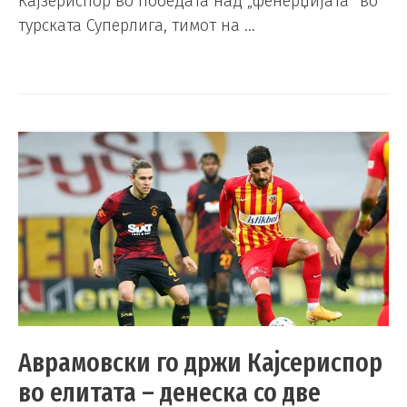
Кајзериспор во победата над „фенерџијата“ во
турската Суперлига, тимот на …
Аврамовски го држи Кајсериспор
во елитата – денеска со две