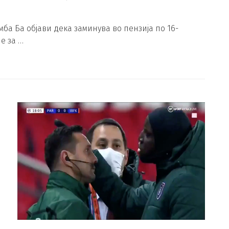
а Ба објави дека заминува во пензија по 16-
е за …