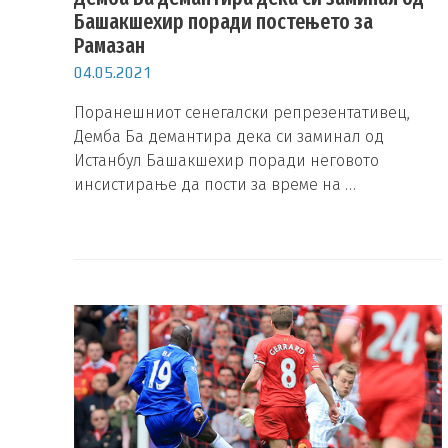
Башакшехир поради постењето за
Рамазан
04.05.2021
Поранешниот сенегалски репрезентативец,
Демба Ба демантира дека си заминал од
Истанбул Башакшехир поради неговото
инсистирање да пости за време на …