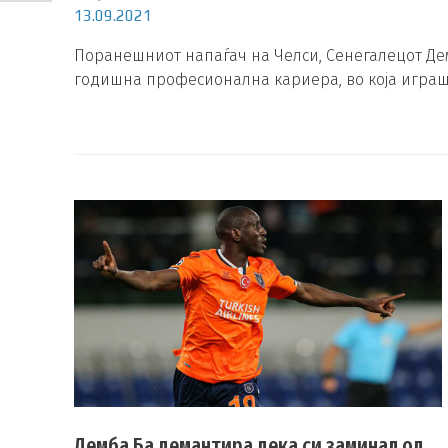
13.09.2021
Поранешниот напаѓач на Челси, Сенегалецот Демб
годишна професионална кариера, во која играш
Демба Ба демантира дека си заминал од