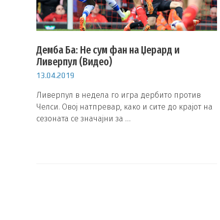
Демба Ба: Не сум фан на Џерард и
Ливерпул (Видео)
13.04.2019
Ливерпул в недела го игра дербито против
Челси. Овој натпревар, како и сите до крајот на
сезоната се значајни за …