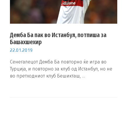
Демба Ба пак во Истанбул, потпиша за
Башахшехир
22.01.2019
Сенегалецот Демба Ба повторно ќе игра во
Турција, и повторно за клуб од Истанбул, но не
во претходниот клуб Бешикташ, …