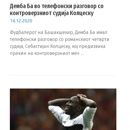
Демба Ба во телефонски разговор со
контроверзниот судија Колцеску
14.12.2020
Фудбалерот на Башакшехир, Демба Ба имал
телефонски разговор со романскиот четврти
судија, Себастијан Колцеску, кој предизвика
прекин на контроверзниот меч …