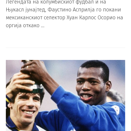
Легендата на колумбискиот фудбал и на
Њукасл јунајтед, Фаустино Асприлја го покани
мексиканскиот селектор Хуан Карлос Осорио на
оргија откако …