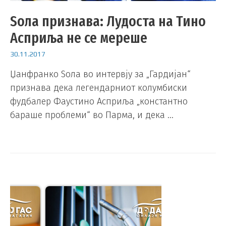
Ѕола признава: Лудоста на Тино
Асприља не се мереше
30.11.2017
Џанфранко Ѕола во интервју за „Гардијан“
признава дека легендарниот колумбиски
фудбалер Фаустино Асприља „константно
бараше проблеми“ во Парма, и дека …