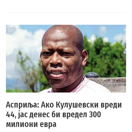
Асприља: Ако Кулушевски вреди
44, јас денес би вредел 300
милиони евра