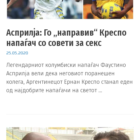
Асприлја: Го „направив“ Креспо
напаѓач со совети за секс
25.05.2020
Легендарниот колумбиски напаѓач Фаустино
Асприлја вели дека неговиот поранешен
колега, Аргентинецот Ернан Креспо станал еден
од најдобрите напаѓачи на светот …