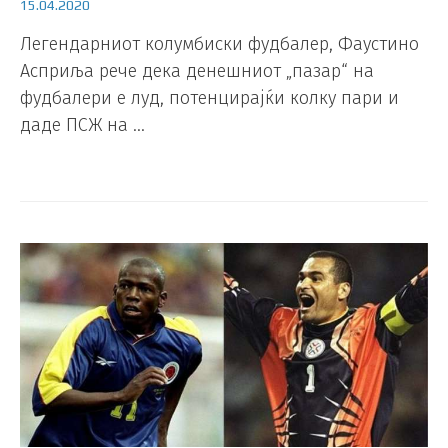
15.04.2020
Легендарниот колумбиски фудбалер, Фаустино
Асприља рече дека денешниот „пазар“ на
фудбалери е луд, потенцирајќи колку пари и
даде ПСЖ на …