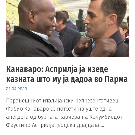
Канаваро: Асприлја ја изеде
казната што му ја дадоа во Парма
21.04.2020
Поранешниот италијански репрезентативец
Фабио Канаваро се потсети на уште една
анегдота од бурната кариера на Колумбиецот
Фаустино Асприлја, додека двајцата …