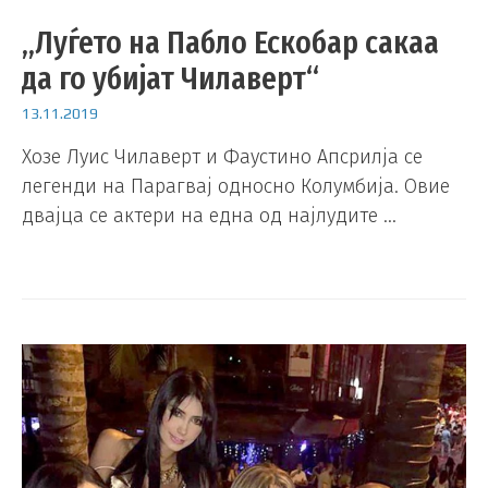
„Луѓето на Пабло Ескобар сакаа
да го убијат Чилаверт“
13.11.2019
Хозе Луис Чилаверт и Фаустино Апсрилја се
легенди на Парагвај односно Колумбија. Овие
двајца се актери на една од најлудите …