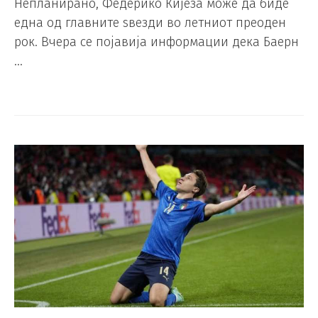
Непланирано, Федерико Кијеза може да биде
една од главните ѕвезди во летниот преоден
рок. Вчера се појавија информации дека Баерн
…