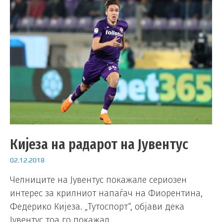
Кијеза на радарот на Јувентус
02.12.2018
Челниците на Јувентус покажале сериозен
интерес за крилниот напаѓач на Фиорентина,
Федерико Кијеза. „Тутоспорт“, објави дека
Јувентус тоа го покажал …