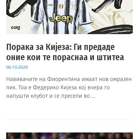
Порака за Кијеза: Ги предаде
оние кои те пораснаа и штитеа
06.10.2020
Навивачите на Фиорентина имаат нов омразен
лик. Тоа е Федерико Кијеза кој вчера го
напушти клубот и се пресели во …