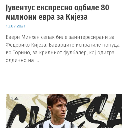
Јувентус експресно одбиле 80
милиони евра за Кијеза
13.07.2021
Баерн Минхен сепак биле заинтересирани за
Федерико Кијеза. Баварците испратиле понуда
во Торино, за крилниот фудбалер, кој одигра
одлично на …