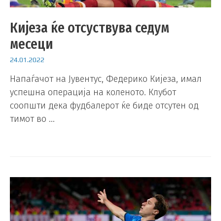
Кијеза ќе отсуствува седум
месеци
24.01.2022
Напаѓачот на Јувентус, Федерико Кијеза, имал
успешна операција на коленото. Клубот
соопшти дека фудбалерот ќе биде отсутен од
тимот во …