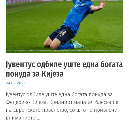
Јувентус одбиле уште една богата
понуда за Кијеза
24.07.2021
Јувентус одбиле уште една богата понуда за
Федерико Кијеза. Крилниот напаѓач блескаше
на Европското првенство, со што го привлече
вниманието …