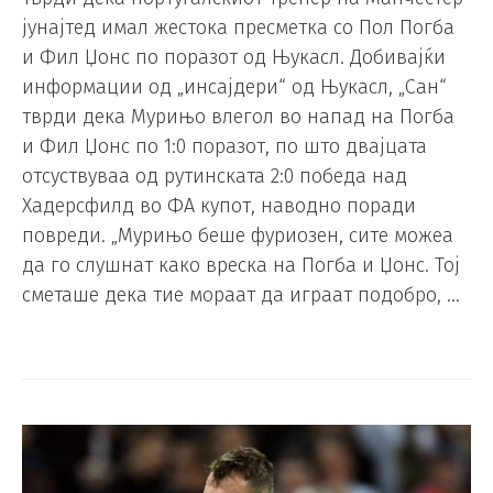
јунајтед имал жестока пресметка со Пол Погба
и Фил Џонс по поразот од Њукасл. Добивајќи
информации од „инсајдери“ од Њукасл, „Сан“
тврди дека Мурињо влегол во напад на Погба
и Фил Џонс по 1:0 поразот, по што двајцата
отсуствуваа од рутинската 2:0 победа над
Хадерсфилд во ФА купот, наводно поради
повреди. „Мурињо беше фуриозен, сите можеа
да го слушнат како вреска на Погба и Џонс. Тој
сметаше дека тие мораат да играат подобро, …