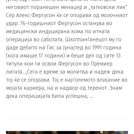
неговиот поранешен менаџер и „татковски лик“
Сер Алекс Фергусон ќе се опорави од мозочниот
удар. 76-годишниот Фергусон останува во
медицински индуцирана кома по итната
операција во саботата. Шкотланѓанецот му го
даде дебито на Гис за Јунајтед во 1991 година
(кога имаше 17 години) и беше дел од сите 13
титули кои ги освои Фергусон во Премиер
лигата. „Сега е време за молитва и надеж дека
тој ќе се опорави. Тој е најголемото влијание во
мојата кариера, на и надвор од теренот. Знам
дека операцијата била успешна, …