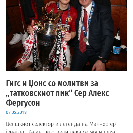
Гигс и Џонс со молитви за
„татковскиот лик“ Сер Алекс
Фергусон
07.05.2018
Велшкиот селектор и легенда на Манчестер
јунајтед, Рајан Гигс, вели дека се моли дека