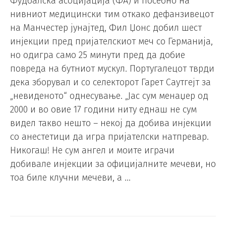
Фудбалска асоцијација (ФА) и посебно на
нивниот медицински тим откако дефанзивецот
на Манчестер јунајтед, Фил Џонс добил шест
инјекции пред пријателскиот меч со Германија,
но одигра само 25 минути пред да добие
повреда на бутниот мускул. Португалецот тврди
дека зборувал и со селекторот Гарет Саутгејт за
„невиденото“ однесување. „Јас сум менаџер од
2000 и во овие 17 години ниту еднаш не сум
видел такво нешто – некој да добива инјекции
со анестетици да игра пријателски натпревар.
Никогаш! Не сум ангел и моите играчи
добивале инјекции за официјалните мечеви, но
тоа биле клучни мечеви, а …