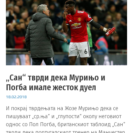
„Сан“ тврди дека Мурињо и
Погба имале жесток дуел
18.02.2018
И покрај тврдењата на Жозе Мурињо дека се
пишуваат „ср.ња“ и „глупости“ околу неговиот
однос со Пол Погба, британскиот таблоид „Сан“
тврди дека португалскиот тренер на Манчестер