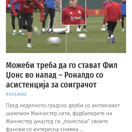
Можеби треба да го стават Фил
Џонс во напад – Роналдо со
асистенција за соиграчот
03.03.2022
Пред неделното градско дерби со англискиот
шампион Манчестер сити, фудбалерите на
Манчестер јунајтед ги „почестија“ своите
фанови со интересна снимка …