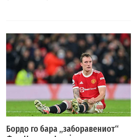
Бордо го бара „заборавениот“