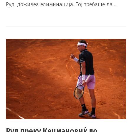
Руд, доживеа елиминација. Тој требаше да …
Руд преку Кецмановиќ до