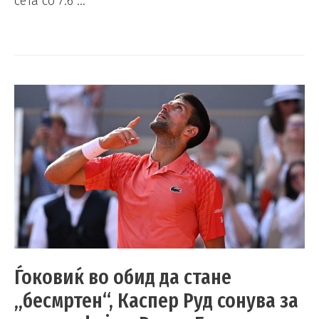
сета со 7:6 …
Ѓоковиќ во обид да стане
„бесмртен“, Каспер Руд сонува за