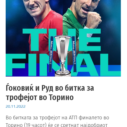
Ѓоковиќ и Руд во битка за
трофејот во Торино
20.11.2022
Во битката за трофејот на АТП финалето во
Торино (19 часот) ќе се сретнат најдобриот