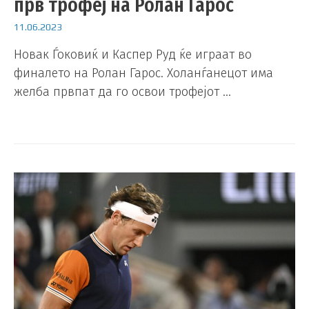
прв трофеј на Ролан Гарос
11.06.2023
Новак Ѓоковиќ и Каспер Руд ќе играат во
финалето на Ролан Гарос. Холанѓанецот има
желба првпат да го освои трофејот …