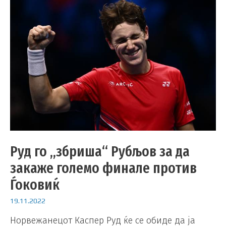
Руд го „збриша“ Рубљов за да
закаже големо финале против
Ѓоковиќ
19.11.2022
Норвежанецот Каспер Руд ќе се обиде да ја