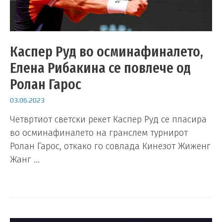
Каспер Руд во осминафиналето,
Елена Рибакина се повлече од
Ролан Гарос
03.06.2023
Четвртиот светски рекет Каспер Руд се пласира
во осминафиналето на гранслем турнирот
Ролан Гарос, откако го совлада Кинезот Жиженг
Жанг …