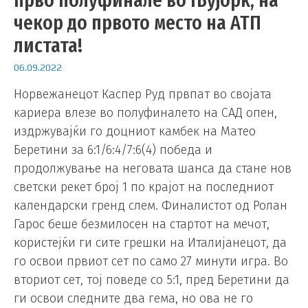
чекор до првото место на АТП
листата!
06.09.2022
Норвежанецот Каспер Руд првпат во својата
кариера влезе во полуфиналето на САД опен,
издржувајќи го доцниот камбек на Матео
Беретини за 6:1/6:4/7:6(4) победа и
продолжување на неговата шанса да стане нов
светски рекет број 1 по крајот на последниот
календарски гренд слем. Финалистот од Ролан
Гарос беше безмилосен на стартот на мечот,
користејќи ги сите грешки на Италијанецот, да
го освои првиот сет по само 27 минути игра. Во
вториот сет, тој поведе со 5:1, пред Беретини да
ги освои следните два гема, но ова не го