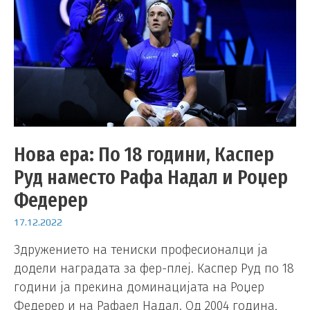
Нова ера: По 18 години, Каспер
Руд наместо Рафа Надал и Роџер
Федерер
17.12.2022
Здружението на тениски професионалци ја
додели наградата за фер-плеј. Каспер Руд по 18
години ја прекина доминацијата на Роџер
Федерер и на Рафаел Надал. Од 2004 година,