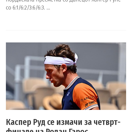
со 6:1/6:2/3:6/6:3. …
Каспер Руд се измачи за четврт-
финале на Ролан Гарос