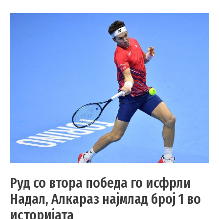
Руд со втора победа го исфрли
Надал, Алкараз најмлад број 1 во
историјата