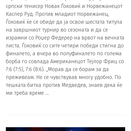
српски тенисер Новак Ѓоковиќ и Норвежанецот
Каспер Руд. Против младиот Норвежанец,
Ѓоковиќ ќе се обиде да ја освои шестата титула
на завршниот турнир во сезоната и да се
израмни со Роџер Федерер на врвот на вечната
листа. Ѓоковиќ со сите четири победи стигна до
финалето, а вчера во полуфиналето по голема
борба го совлада Американецот Тејлор Фриц со
7:6 (7:5), 7:6 (8:6). „Морав да се борам за да
преживеам. Не се чувствував многу удобно. По
тешката битка против Медведев, знаев дека ќе
ми треба време …