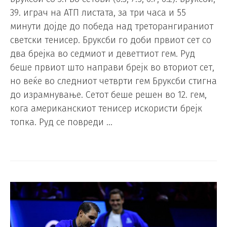
39. играч на АТП листата, за три часа и 55
минути дојде до победа над треторангираниот
светски тенисер. Бруксби го доби првиот сет со
два брејка во седмиот и деветтиот гем. Руд
беше првиот што направи брејк во вториот сет,
но веќе во следниот четврти гем Бруксби стигна
до израмнување. Сетот беше решен во 12. гем,
кога американскиот тенисер искористи брејк
топка. Руд се повреди …