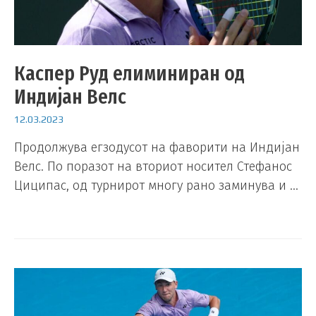
Каспер Руд елиминиран од
Индијан Велс
12.03.2023
Продолжува егзодусот на фаворити на Индијан
Велс. По поразот на вториот носител Стефанос
Циципас, од турнирот многу рано заминува и …