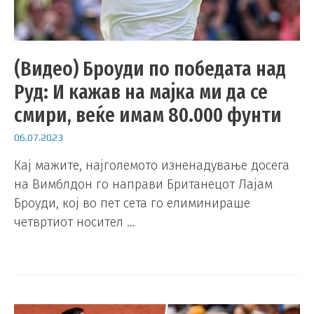
(Видео) Броуди по победата над
Руд: И кажав на мајка ми да се
смири, веќе имам 80.000 фунти
06.07.2023
Кај мажите, најголемото изненадување досега
на Вимблдон го направи Британецот Лајам
Броуди, кој во пет сета го елиминираше
четвртиот носител …