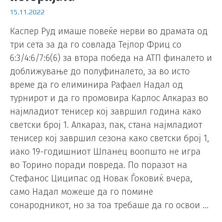
15.11.2022
Каспер Руд имаше повеќе нерви во драмата од
три сета за да го совлада Тејлор Фриц со
6:3/4:6/7:6(6) за втора победа на АТП финалето и
доближување до полуфиналето, за во исто
време да го елиминира Рафаел Надал од
турнирот и да го промовира Карлос Алкараз во
најмладиот тенисер кој завршил година како
светски број 1. Алкараз, пак, стана најмладиот
тенисер кој завршил сезона како светски број 1,
иако 19-годишниот Шпанец воопшто не игра
во Торино поради повреда. По поразот на
Стефанос Циципас од Новак Ѓоковиќ вчера,
само Надал можеше да го помине
сонародникот, но за тоа требаше да го освои …