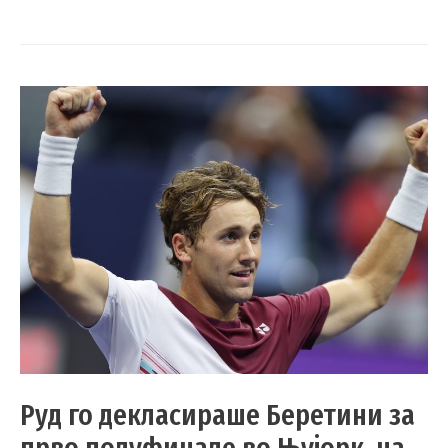
Руд го декласираше Беретини за
прво полуфинале во Њујорк, на