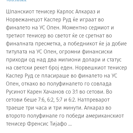
Шпанскиот тенисер Карлос Алкараз и
Норвежанецот Каспер Руд ќе играат во
финалето на УС Опен. Моментно седмиот и
третиот тенисер во светот ќе се сретнат во
финалната пресметка, а победникот ќе ја добие
титулата на УС Опен, огромни финансиски
приходи од над два милиони долари и статус
на светски рекет број еден. Норвешкиот тенисер
Каспер Руд се пласираше во финалето на УС
Опен, откако во полуфиналето го совлада
Русинот Карен Хачанов со 3:1 во сетови. Во
сетови беше 7:6, 6:2, 5:7 и 6:2. Натпреварот
траеше три часа и три минути. Алкараз во
второто полуфинале го победи американскиот
тенисер Френсис Тијафо …