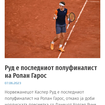
Руд е последниот полуфиналист
на Ролан Гарос
07.06.2023
Норвежанецот Каспер Руд е последниот
полуфиналист на Ролан Гарос, откако ја доби
нордиската пресметка со Данецот Холгер Руне