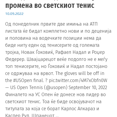
промена во светскиот тенис
10.09.2022
Од понеделник првите две имиња на АТП
листата ќе бидат комплетно нови и по деценија
и половина на водечките позиции нема да
биде ниту еден од тенисерите од големата
тројка, Новак Ѓоковиќ, Рафаел Надал и Роџер
Федерер. Швајцарецот веќе подолго не е меѓу
топ тенисерите, но Ѓоковиќ и Надал постојано
се одржуваа на врвот. The gloves will be off in
the #USOpen final. ? pic.twitter.com/4M7xObfn0W
— US Open Tennis (@usopen) September 10, 2022
Финалето на УС Опен ќе донесе нов лидер во
светскиот тенис. Тоа ќе биде освојувачот на
титулата за која се борат Карлос Алкараз и
Каспер Руд. Шпанецот …