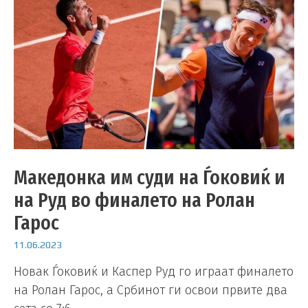
Македонка им суди на Ѓоковиќ и
на Руд во финалето на Ролан
Гарос
11.06.2023
Новак Ѓоковиќ и Каспер Руд го играат финалето
на Ролан Гарос, а Србинот ги освои првите два