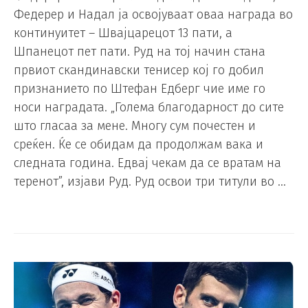
Федерер и Надал ја освојуваат оваа награда во
континуитет – Швајцарецот 13 пати, а
Шпанецот пет пати. Руд на тој начин стана
првиот скандинавски тенисер кој го добил
признанието по Штефан Едберг чие име го
носи наградата. „Голема благодарност до сите
што гласаа за мене. Многу сум почестен и
среќен. Ќе се обидам да продолжам вака и
следната година. Едвај чекам да се вратам на
теренот”, изјави Руд. Руд освои три титули во …