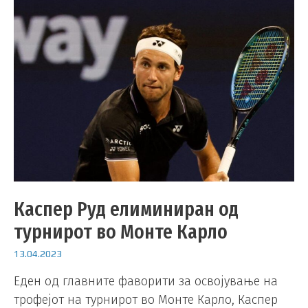
Каспер Руд елиминиран од
турнирот во Монте Карло
13.04.2023
Еден од главните фаворити за освојување на
трофејот на турнирот во Монте Карло, Каспер