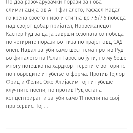
По два разочарувачки порази за нова
елиминација од АТП финалето, Рафаел Надал
го крена своето ниво и стигна до 7:5/7:5 победа
над својот добар пријател, Норвежанецот
Каспер Руд за да ја заврши сезоната со победа
по четирите порази во низа по крајот одд САД
опен. Надал загуби само шест гема против Руд
во финалето на Ролан Гарос во јуни, но му беше
многу потешко на хардкорт терените во Торино
по повредите и губењето форма. Против Тејлор
Фриц и Фелис Оже-Алијасим тој ги губеше
клучните поени, но против Руд остана
концентриран и загуби само 11 поени на свој
прв сервис. Тој …