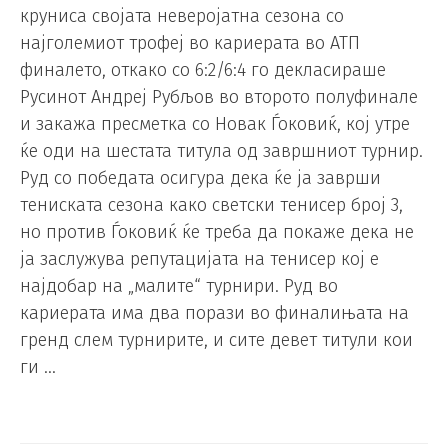
круниса својата неверојатна сезона со
најголемиот трофеј во кариерата во АТП
финалето, откако со 6:2/6:4 го декласираше
Русинот Андреј Рубљов во второто полуфинале
и закажа пресметка со Новак Ѓоковиќ, кој утре
ќе оди на шестата титула од завршниот турнир.
Руд со победата осигура дека ќе ја заврши
тениската сезона како светски тенисер број 3,
но против Ѓоковиќ ќе треба да покаже дека не
ја заслужува репутацијата на тенисер кој е
најдобар на „малите“ турнири. Руд во
кариерата има два порази во финалињата на
гренд слем турнирите, и сите девет титули кои
ги …