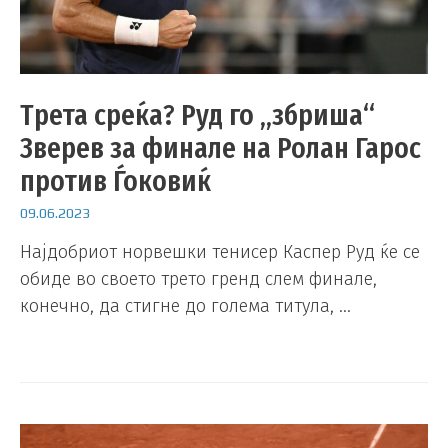
Трета среќа? Руд го „збриша“
Зверев за финале на Ролан Гарос
против Ѓоковиќ
09.06.2023
Најдобриот норвешки тенисер Каспер Руд ќе се
обиде во своето трето гренд слем финале,
конечно, да стигне до голема титула, …