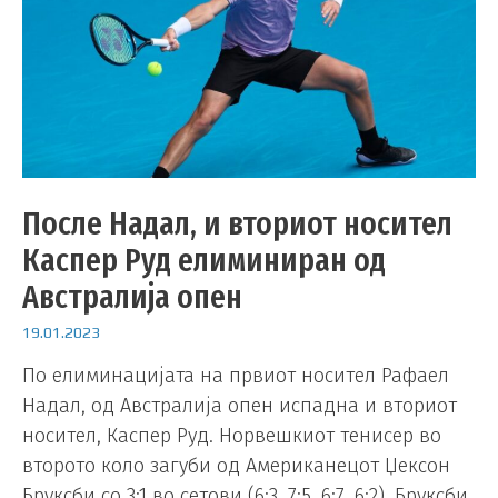
После Надал, и вториот носител
Каспер Руд елиминиран од
Австралија опен
19.01.2023
По елиминацијата на првиот носител Рафаел
Надал, од Австралија опен испадна и вториот
носител, Каспер Руд. Норвешкиот тенисер во
второто коло загуби од Американецот Џексон
Бруксби со 3:1 во сетови (6:3, 7:5, 6:7, 6:2). Бруксби,