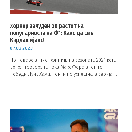
Хорнер зачуден од растот на
популарноста на Ф1: Како да сме
Кардашијанс!
07.03.2023
По неверојатниот финиш на сезоната 2021 кога
во контроверзна трка Макс Ферстапен го
победи Луис Хамилтон, и по успешната серија …