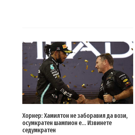
Хорнер: Хамилтон не заборавил да вози,
осумкратен шампион е… Извинете
седумкратен