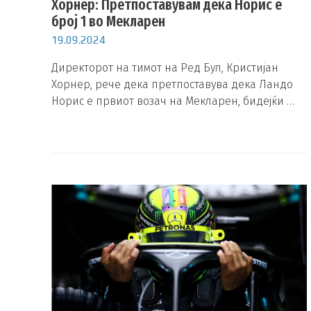
Хорнер: Претпоставувам дека Норис е
број 1 во Мекларен
19.09.2024
Директорот на тимот на Ред Бул, Кристијан
Хорнер, рече дека претпоставува дека Ландо
Норис е првиот возач на Мекларен, бидејќи …