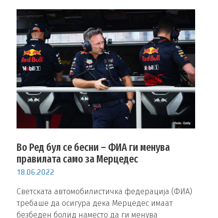
Во Ред бул се бесни – ФИА ги менува
правилата само за Мерцедес
18.06.2022
Светската автомобилистичка федерација (ФИА)
требаше да осигура дека Мерцедес имаат
безбеден болид наместо да ги менува