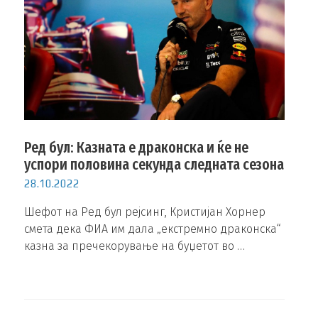
Ред бул: Казната е драконска и ќе не
успори половина секунда следната сезона
28.10.2022
Шефот на Ред бул рејсинг, Кристијан Хорнер
смета дека ФИА им дала „екстремно драконска“
казна за пречекорување на буџетот во …