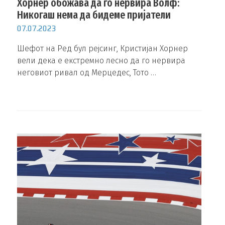
Хорнер обожава да го нервира Волф:
Никогаш нема да бидеме пријатели
07.07.2023
Шефот на Ред бул рејсинг, Кристијан Хорнер
вели дека е екстремно лесно да го нервира
неговиот ривал од Мерцедес, Тото …