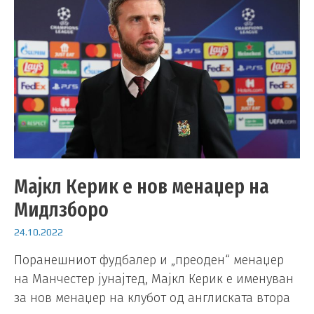
Мајкл Керик е нов менаџер на
Мидлзборо
24.10.2022
Поранешниот фудбалер и „преоден“ менаџер
на Манчестер јунајтед, Мајкл Керик е именуван
за нов менаџер на клубот од англиската втора