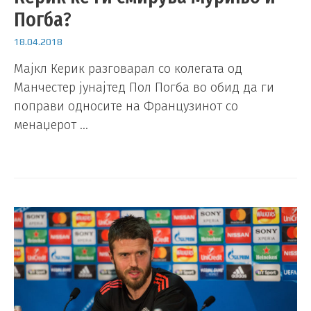
Погба?
18.04.2018
Мајкл Керик разговарал со колегата од
Манчестер јунајтед Пол Погба во обид да ги
поправи односите на Французинот со
менаџерот …