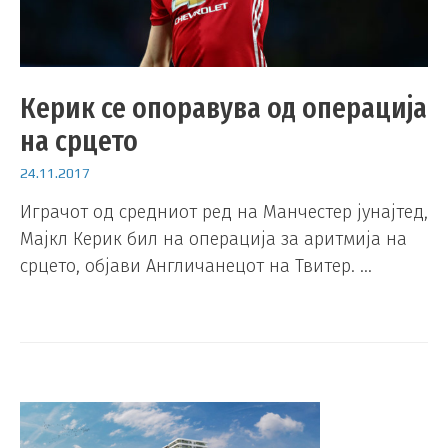
Керик се опоравува од операција
на срцето
24.11.2017
Играчот од средниот ред на Манчестер јунајтед,
Мајкл Керик бил на операција за аритмија на
срцето, објави Англичанецот на Твитер. …