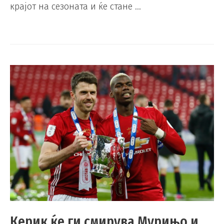
крајот на сезоната и ќе стане …
Керик ќе ги смирува Мурињо и