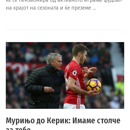
ќе се пензионира од активното играње фудбал
на крајот на сезоната и ќе преземе …
Мурињо до Керик: Имаме столче