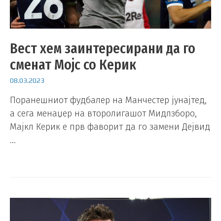
Вест хем заинтересирани да го
сменат Мојс со Керик
08.03.2023
Поранешниот фудбалер на Манчестер јунајтед,
а сега менаџер на второлигашот Мидлзборо,
Мајкл Керик е прв фаворит да го замени Дејвид
…