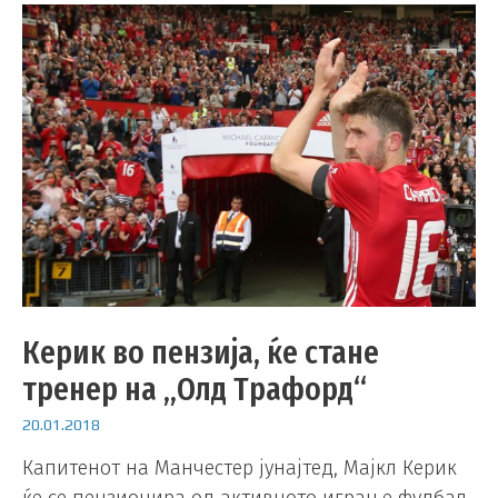
Керик во пензија, ќе стане
тренер на „Олд Трафорд“
20.01.2018
Капитенот на Манчестер јунајтед, Мајкл Керик