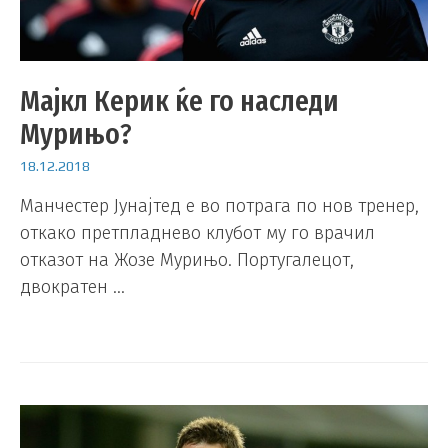
Мајкл Керик ќе го наследи
Мурињо?
18.12.2018
Манчестер Јунајтед е во потрага по нов тренер,
откако претпладнево клубот му го врачил
отказот на Жозе Мурињо. Португалецот,
двократен …