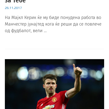
за тебе
26.11.2017
На Мајкл Керик ќе му биде понудена работа во
Манчестер јунајтед кога ќе реши да се повлече
од фудбалот, вели …