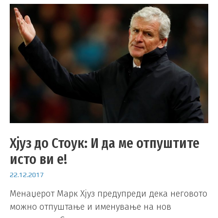
Хјуз до Стоук: И да ме отпуштите
исто ви е!
22.12.2017
Менаџерот Марк Хјуз предупреди дека неговото
можно отпуштање и именување на нов