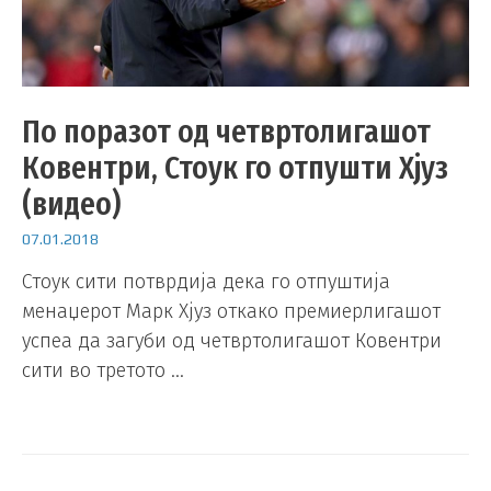
По поразот од четвртолигашот
Ковентри, Стоук го отпушти Хјуз
(видео)
07.01.2018
Стоук сити потврдија дека го отпуштија
менаџерот Марк Хјуз откако премиерлигашот
успеа да загуби од четвртолигашот Ковентри
сити во третото …