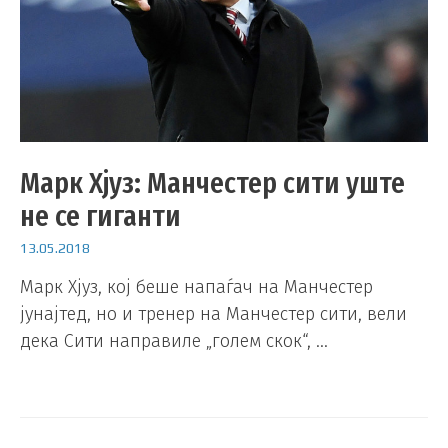
Марк Хјуз: Манчестер сити уште
не се гиганти
13.05.2018
Марк Хјуз, кој беше напаѓач на Манчестер
јунајтед, но и тренер на Манчестер сити, вели
дека Сити направиле „голем скок“, …