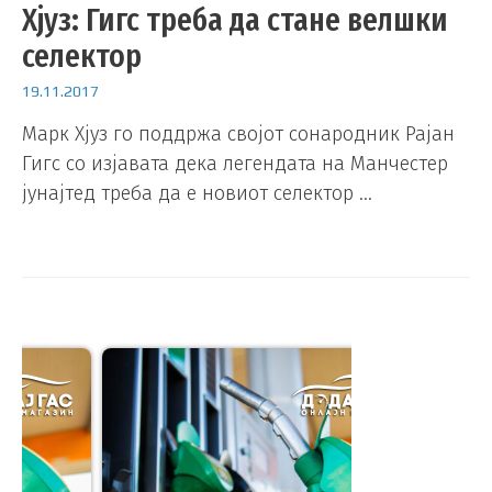
Хјуз: Гигс треба да стане велшки
селектор
19.11.2017
Марк Хјуз го поддржа својот сонародник Рајан
Гигс со изјавата дека легендата на Манчестер
јунајтед треба да е новиот селектор …