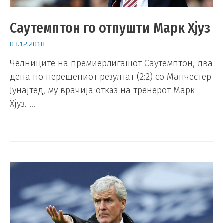
Саутемптон го отпушти Марк Хјуз
03.12.2018
Челниците на премиерлигашот Саутемптон, два
дена по нерешениот резултат (2:2) со Манчестер
Јунајтед, му врачија отказ на тренерот Марк
Хјуз. …