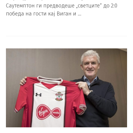
Саутемптон ги предводеше „светците“ до 2:0
победа на гости кај Виган и …