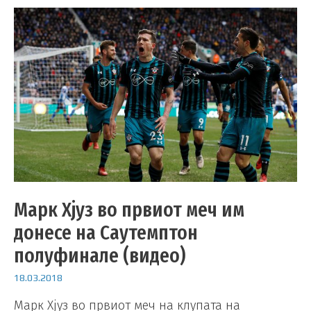
Марк Хјуз во првиот меч им
донесе на Саутемптон
полуфинале (видео)
18.03.2018
Марк Хјуз во првиот меч на клупата на