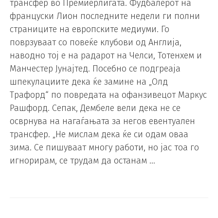
трансфер во Премиерлигата. Фудбалерот на
француски Лион последните недели ги полни
страниците на европските медиуми. Го
поврзуваат со повеќе клубови од Англија,
наводно тој е на радарот на Челси, Тотенхем и
Манчестер Јунајтед. Посебно се подгреаја
шпекулациите дека ќе замине на „Олд
Трафорд“ по повредата на офанзивецот Маркус
Рашфорд. Сепак, Дембеле вели дека не се
осврнува на нагаѓањата за негов евентуален
трансфер. „Не мислам дека ќе си одам оваа
зима. Се пишуваат многу работи, но јас тоа го
игнорирам, се трудам да останам …