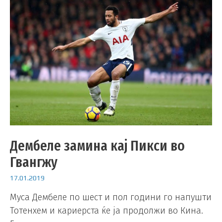
Дембеле замина кај Пикси во
Гвангжу
17.01.2019
Муса Дембеле по шест и пол години го напушти
Тотенхем и кариерста ќе ја продолжи во Кина.