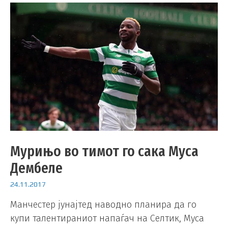
Мурињо во тимот го сака Муса
Дембеле
24.11.2017
Манчестер јунајтед наводно планира да го
купи талентираниот напаѓач на Селтик, Муса