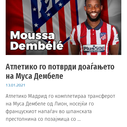
Атлетико го потврди доаѓањето
на Муса Дембеле
13.01.2021
Атлетико Мадрид го комплетираа трансферот
на Муса Дембеле од Лион, носејќи го
францускиот напаѓач во шпанската
престолнина со позајмица со …