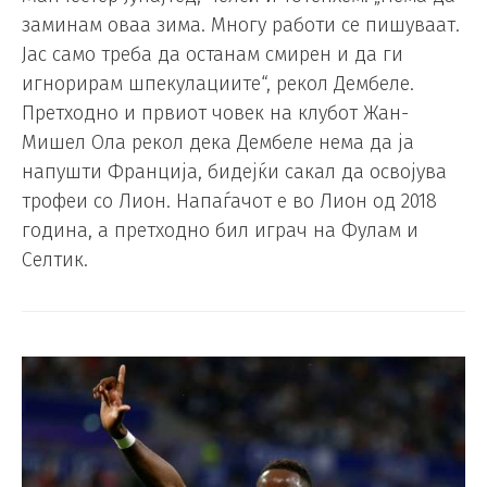
заминам оваа зима. Многу работи се пишуваат.
Јас само треба да останам смирен и да ги
игнорирам шпекулациите“, рекол Дембеле.
Претходно и првиот човек на клубот Жан-
Мишел Ола рекол дека Дембеле нема да ја
напушти Франција, бидејќи сакал да освојува
трофеи со Лион. Напаѓачот е во Лион од 2018
година, а претходно бил играч на Фулам и
Селтик.