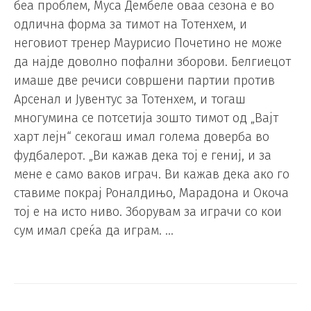
беа проблем, Муса Дембеле оваа сезона е во
одлична форма за тимот на Тотенхем, и
неговиот тренер Маурисио Почетино не може
да најде доволно пофални зборови. Белгиецот
имаше две речиси совршени партии против
Арсенал и Јувентус за Тотенхем, и тогаш
многумина се потсетија зошто тимот од „Вајт
харт лејн“ секогаш имал голема доверба во
фудбалерот. „Ви кажав дека тој е гениј, и за
мене е само ваков играч. Ви кажав дека ако го
ставиме покрај Роналдињо, Марадона и Окоча
тој е на исто ниво. Зборувам за играчи со кои
сум имал среќа да играм. …