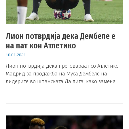
Лион потврдија дека Дембеле е
на пат кон Атлетико
10.01.2021
Лион потврдија дека преговараат со Атлетико
Мадрид за продажба на Муса Дембеле на
лидерите во шпанската Ла лига, како замена …