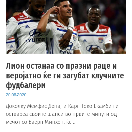
Лион останаа со празни раце и
веројатно ќе ги загубат клучните
фудбалери
20.08.2020
Доколку Мемфис Депај и Карл Токо Екамби ги
оствареа своите шанси во првите минути од
мечот со Баерн Минхен, ќе …