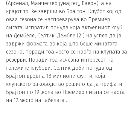
(Арсенал, Манчестер јунајтед, Баерн), а на
крајот тој ќе заврши во Брајтон. Клубот кој од
оваа сезона се натпреварува во Премиер
лигата, испратил понуда која актуелниот клуб
на Дембеле, Селтик. Дембле (21) на успеа да ја
задржи формата во која што беше минатата
сезона, поради тоа често се наоѓа на клупата за
резерви. Поради тоа исчезна интересот на
големите клубови. Селтик доби понуда од
Брајтон вредна 18 милиони фунти, која
клупското раководство решило да ја прифати.
Брајтон по 19 .кола во Премиер лигата се наоѓа
на 12.место на табелата …