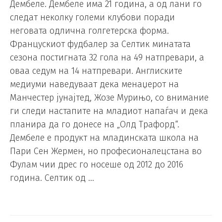
Дембеле. Дембеле има 21 година, а од лани го
следат неколку големи клубови поради
неговата одлична голгетерска форма.
Францускиот фудбалер за Селтик минатата
сезона постигната 32 гола на 49 натпревари, а
оваа седум на 14 натпревари. Англиските
медиуми наведуваат дека менаџерот на
Манчестер јунајтед, Жозе Мурињо, со внимание
ги следи настапите на младиот напаѓач и дека
планира да го донесе на „Олд Трафорд“.
Дембеле е продукт на младинската школа на
Пари Сен Жермен, но професионалецстана во
Фулам чии дрес го носеше од 2012 до 2016
година. Селтик од …