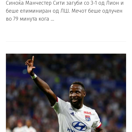
Синоќа Манчестер Сити загуби со 3-1 од Лион и
беше елиминиран од ЛШ. Мечот беше одлучен
во 79 минута кога …