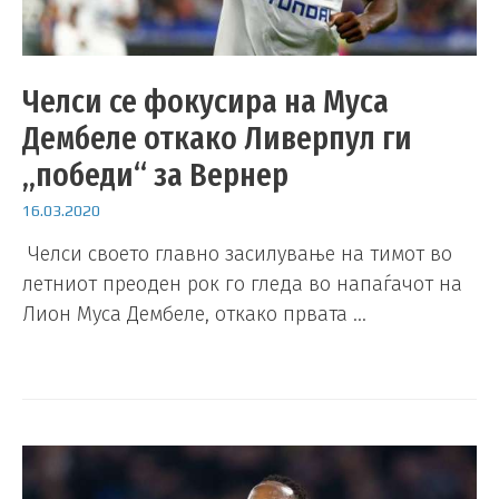
Челси се фокусира на Муса
Дембеле откако Ливерпул ги
„победи“ за Вернер
16.03.2020
Челси своето главно засилување на тимот во
летниот преоден рок го гледа во напаѓачот на
Лион Муса Дембеле, откако првата …