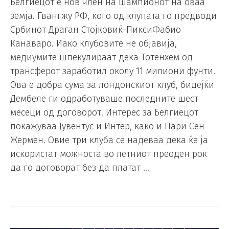
Белгиецот е нов член на шампионот на оваа
земја. Гвангжу РФ, кого од клупата го предводи
Србинот Драган Стојковиќ-ПиксиФабио
Канаваро. Иако клубовите не објавија,
медиумите шпекулираат дека Тотенхем од
трансферот заработил околу 11 милиони фунти.
Ова е добра сума за лондонскиот клуб, бидејќи
Дембеле ги одработуваше последните шест
месеци од договорот. Интерес за Белгиецот
покажуваа Јувентус и Интер, како и Пари Сен
Жермен. Овие три клуба се надеваа дека ќе ја
искористат можноста во летниот преоден рок
да го договорат без да платат …