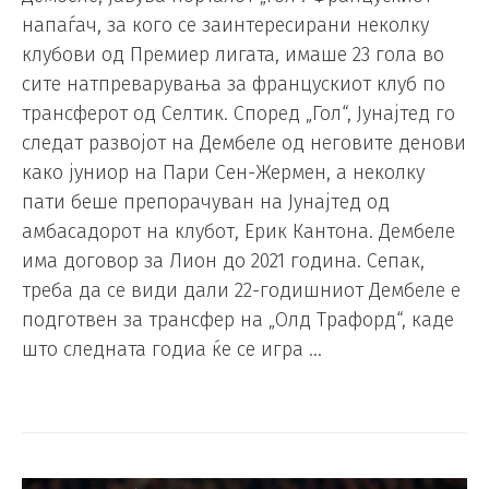
напаѓач, за кого се заинтересирани неколку
клубови од Премиер лигата, имаше 23 гола во
сите натпреварувања за францускиот клуб по
трансферот од Селтик. Според „Гол“, Јунајтед го
следат развојот на Дембеле од неговите денови
како јуниор на Пари Сен-Жермен, а неколку
пати беше препорачуван на Јунајтед од
амбасадорот на клубот, Ерик Кантона. Дембеле
има договор за Лион до 2021 година. Сепак,
треба да се види дали 22-годишниот Дембеле е
подготвен за трансфер на „Олд Трафорд“, каде
што следната годиа ќе се игра …