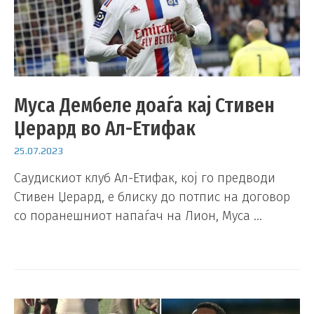
Муса Дембеле доаѓа кај Стивен
Џерард во Ал-Етифак
25.07.2023
Саудискиот клуб Ал-Етифак, кој го предводи
Стивен Џерард, е блиску до потпис на договор
со поранешниот напаѓач на Лион, Муса …