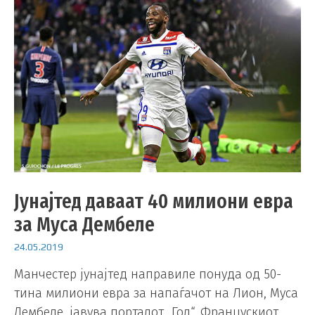
Јунајтед даваат 40 милиони евра
за Муса Дембеле
24.05.2019
Манчестер јунајтед направиле понуда од 50-
тина милиони евра за напаѓачот на Лион, Муса
Дембеле, јавува порталот „Гол“. Францускиот