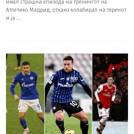
имал страшна епизода на тренингот на
Атлетико Мадрид, откако колабирал на теренот
и ја …