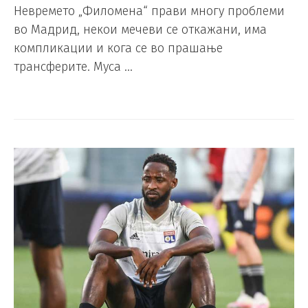
Невремето „Филомена“ прави многу проблеми
во Мадрид, некои мечеви се откажани, има
компликации и кога се во прашање
трансферите. Муса …