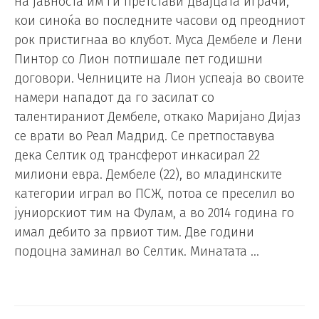
на јавноста им ги претстави двајцата играчи,
кои синоќа во последните часови од преодниот
рок пристигнаа во клубот. Муса Дембеле и Лени
Пинтор со Лион потпишале пет годишни
договори. Челниците на Лион успеаја во своите
намери нападот да го засилат со
талентираниот Дембеле, откако Маријано Дијаз
се врати во Реал Мадрид. Се претпоставува
дека Селтик од трансферот инкасирал 22
милиони евра. Дембеле (22), во младинските
категории играл во ПСЖ, потоа се преселил во
јуниорскиот тим на Фулам, а во 2014 година го
имал дебито за првиот тим. Две години
подоцна заминал во Селтик. Минатата …