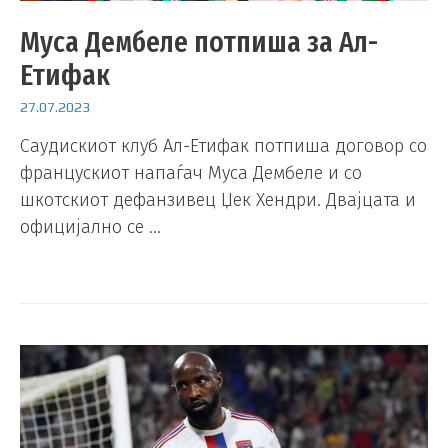
Муса Дембеле потпиша за Ал-
Етифак
27.07.2023
Саудискиот клуб Ал-Етифак потпиша договор со
францускиот напаѓач Муса Дембеле и со
шкотскиот дефанзивец Џек Хендри. Двајцата и
официјално се …