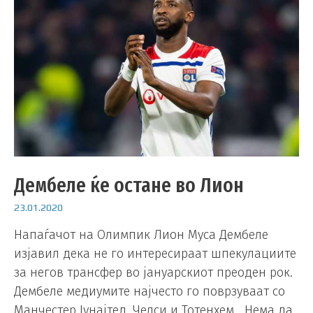
Дембеле ќе остане во Лион
23.01.2020
Напаѓачот на Олимпик Лион Муса Дембеле
изјавил дека не го интересираат шпекулациите
за негов трансфер во јануарскиот преоден рок.
Дембеле медиумите најчесто го поврзуваат со
Манчестер Јунајтед, Челси и Тотенхем. „Нема да