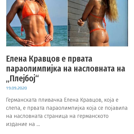
Елена Кравцов е првата
параолимпијка на насловната на
„Плејбој“
19.09.2020
Германската пливачка Елена Кравцов, која е
слепа, е првата параолимпијка која се појавила
на насловната страница на германското
издание на …