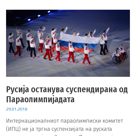
Русија останува суспендирана од
Параолимпијадата
29.01.2018
Интернационалниот параолимписки комитет
(ИПЦ) не ја тргна суспензијата на руската