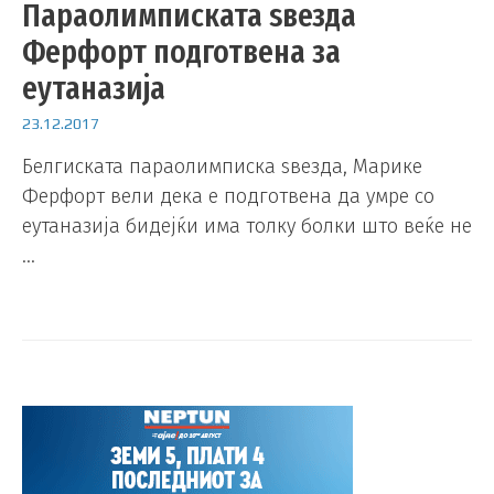
Параолимписката ѕвезда
Ферфорт подготвена за
еутаназија
23.12.2017
Белгиската параолимписка ѕвезда, Марике
Ферфорт вели дека е подготвена да умре со
еутаназија бидејќи има толку болки што веќе не
…