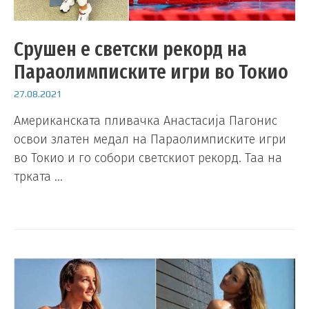
Срушен е светски рекорд на
Параолимписките игри во Токио
27.08.2021
Американската пливачка Анастасија Пагонис
освои златен медал на Параолимписките игри
во Токио и го собори светскиот рекорд. Таа на
трката …