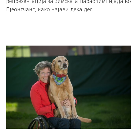
репрезентација за Зимската Параолимпијада во
Пјеонгчанг, иако најави дека дел …