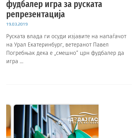
фудбалер игра за руската
репрезентација
19.03.2019
Руската влада ги осуди изјавите на напаѓачот
на Урал Екатеринбург, ветеранот Павел
Погребњак дека е „смешно“ црн фудбалер да
игра …