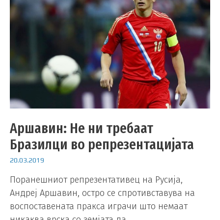
Аршавин: Не ни требаат
Бразилци во репрезентацијата
20.03.2019
Поранешниот репрезентативец на Русија,
Андреј Аршавин, остро се спротивставува на
воспоставената пракса играчи што немаат
никаква врска со земјата да …