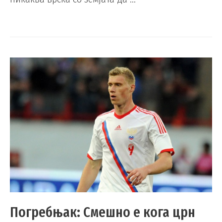
Погребњак: Смешно е кога црн