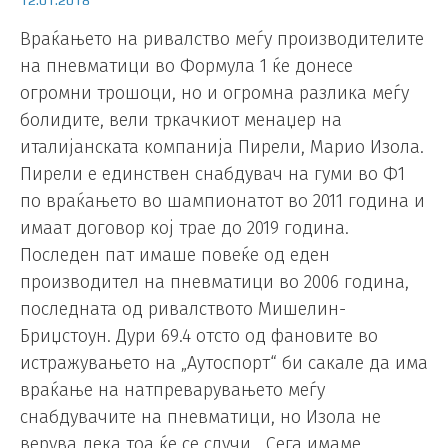
Враќањето на ривалство меѓу производителите
на пневматици во Формула 1 ќе донесе
огромни трошоци, но и огромна разлика меѓу
болидите, вели тркачкиот менаџер на
италијанската компанија Пирели, Марио Изола.
Пирели е единствен снабдувач на гуми во Ф1
по враќањето во шампионатот во 2011 година и
имаат договор кој трае до 2019 година.
Последен пат имаше повеќе од еден
производител на пневматици во 2006 година,
последната од ривалството Мишелин-
Бриџстоун. Дури 69.4 отсто од фановите во
истражувањето на „Аутоспорт“ би сакале да има
враќање на натпреварувањето меѓу
снабдувачите на пневматици, но Изола не
верува дека тоа ќе се случи. „Сега имаме