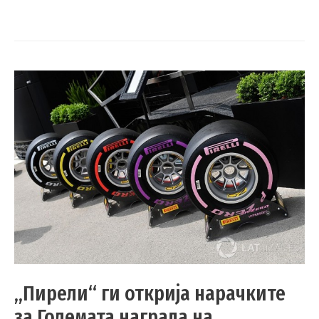
„Пирели“ ги открија нарачките
за Големата награда на