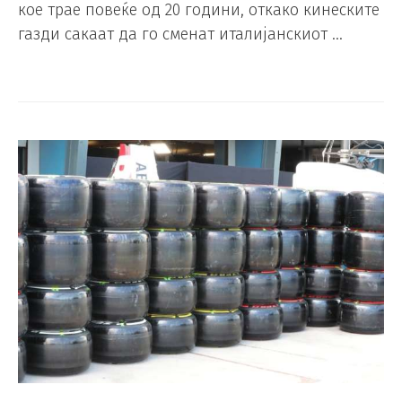
кое трае повеќе од 20 години, откако кинеските
газди сакаат да го сменат италијанскиот …