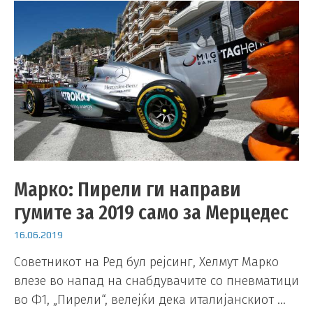
Марко: Пирели ги направи
гумите за 2019 само за Мерцедес
16.06.2019
Советникот на Ред бул рејсинг, Хелмут Марко
влезе во напад на снабдувачите со пневматици
во Ф1, „Пирели“, велејќи дека италијанскиот …