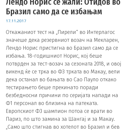
Лендо Норис се жали: Отидов во
Бразил само да се избањам
17.11.2017
Откажаниот тест на „Пирели“ во Интерлагос
значеше дека резервниот возач на Мекларен,
Лендо Норис пристигна во Бразил само да се
избања. 18-годишниот Норис, кој беше
потврден за тест-возач за сезоната 2018, и овој
викенд ќе се трка во Ф3 трката во Макау, вели
дека останал во бањата во Сао Пауло откако
тестирањето беше прекинато поради
безбедносни причини по серијата напади на
Ф1 персонал во близина на патеката.
Европскиот Ф3 шампион потоа се врати во
Париз, по што замина за Шангај и за Макау.
„Само што стигнав во хотелот во Бразил и бев