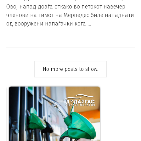
Овој напад доаѓа откако во петокот навечер
членови на тимот на Мерцедес биле нападнати
од вооружени напаѓачки кога …
No more posts to show.