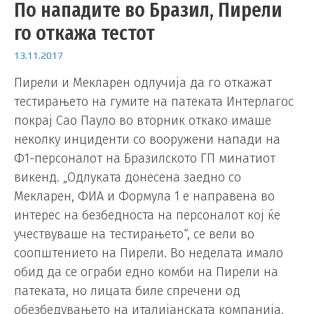
По нападите во Бразил, Пирели
го откажа тестот
13.11.2017
Пирели и Мекларен одлучија да го откажат
тестирањето на гумите на патеката Интерлагос
покрај Сао Пауло во вторник откако имаше
неколку инциденти со вооружени напади на
Ф1-персоналот на Бразилското ГП минатиот
викенд. „Одлуката донесена заедно со
Мекларен, ФИА и Формула 1 е направена во
интерес на безбедноста на персоналот кој ќе
учествуваше на тестирањето“, се вели во
соопштението на Пирели. Во неделата имало
обид да се ограби едно комби на Пирели на
патеката, но лицата биле спречени од
обезбедувањето на италијанската компанија.