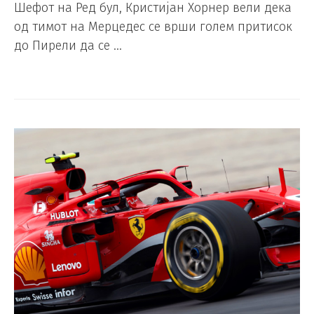
Шефот на Ред бул, Кристијан Хорнер вели дека
од тимот на Мерцедес се врши голем притисок
до Пирели да се …