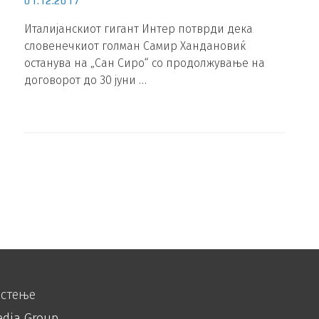
01.12.2017
Италијанскиот гигант Интер потврди дека
словенечкиот голман Самир Хандановиќ
останува на „Сан Сиро“ со продолжување на
договорот до 30 јуни …
истење
edia Group