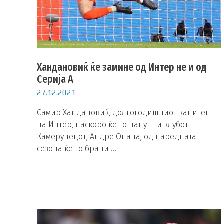
Хандановиќ ќе замине од Интер не и од
Серија А
27.12.2021
Самир Хандановиќ, долгогодишниот капитен
на Интер, наскоро ќе го напушти клубот.
Камерунецот, Андре Онана, од наредната
сезона ќе го брани …