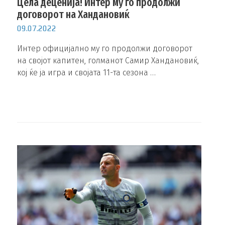
Цела деценија! Интер му го продолжи
договорот на Хандановиќ
09.07.2022
Интер официјално му го продолжи договорот
на својот капитен, голманот Самир Хандановиќ,
кој ќе ја игра и својата 11-та сезона …