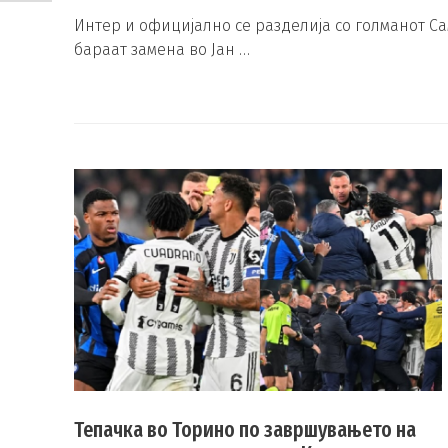
Интер и официјално се разделија со голманот С
бараат замена во Јан …
Тепачка во Торино по завршувањето на