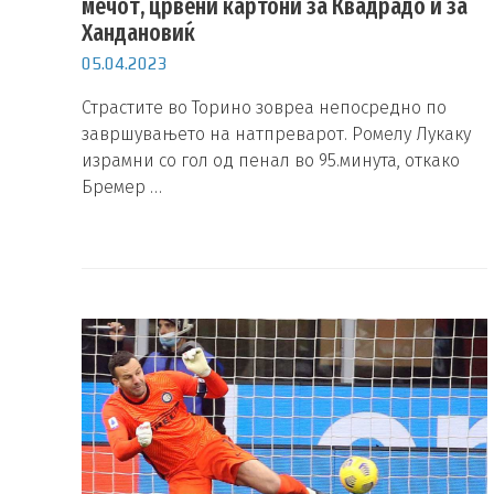
мечот, црвени картони за Квадрадо и за
Хандановиќ
05.04.2023
Страстите во Торино зовреа непосредно по
завршувањето на натпреварот. Ромелу Лукаку
израмни со гол од пенал во 95.минута, откако
Бремер …