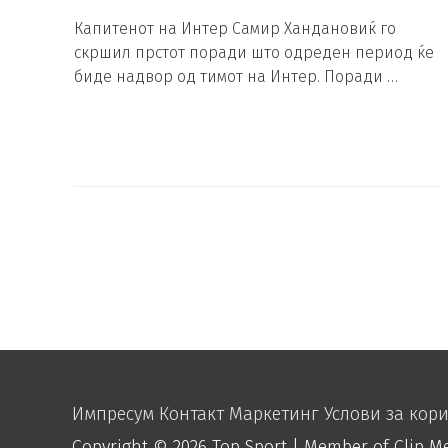
Капитенот на Интер Самир Хандановиќ го
скршил прстот поради што одреден период ќе
биде надвор од тимот на Интер. Поради …
Импресум
Контакт
Маркетинг
Услови за кор
Copyright © 2026
Top Sport
| Member of Clip M