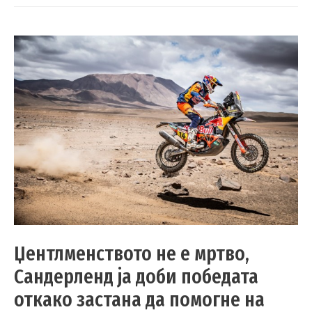
Џентлменството не е мртво,
Сандерленд ја доби победата
откако застана да помогне на