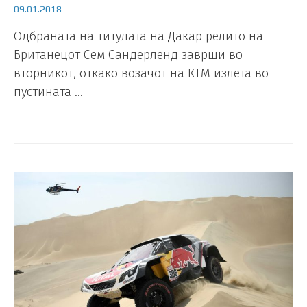
09.01.2018
Одбраната на титулата на Дакар релито на
Британецот Сем Сандерленд заврши во
вторникот, откако возачот на КТМ излета во
пустината …