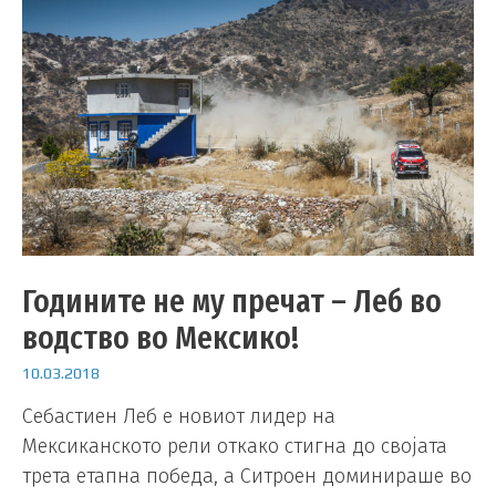
Годините не му пречат – Леб во
водство во Мексико!
10.03.2018
Себастиен Леб е новиот лидер на
Мексиканското рели откако стигна до својата
трета етапна победа, а Ситроен доминираше во