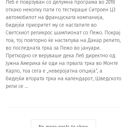
Леб е поврзуван со делумна програма во 2018
откако неколку пати го тестираше Ситроен Ц3
автомобилот на француската компанија,
бидејќи приоритет му се настапите во
Светскиот реликрос шампионат со Пежо. Покрај
тоа, тој повторно ќе настапува на Дакар релито,
во последната трка за Пежо во јануари.
Претходно се веруваше дека Леб директно од
Јужна Америка ќе оди на првата трка во Монте
Карло, тоа сега е „неверојатна опција“, а
бидејќи втората трка на календарот, Шведското
рели се …
No more posts to show.