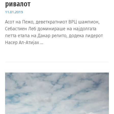
ривалот
11.01.2019
Асот на Пежо, деветкратниот ВРЦ шампион,
Себастиен Леб доминираше на најдолгата
петта етапа на Дакар релито, додека лидерот
Насер Ал-Атијах …