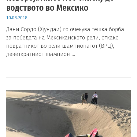
водството во Мексико
10.03.2018
Дани Сордо (Хјундаи) го очекува тешка борба
за победата на Мексиканското рели, откако
повратникот во рели шампионатот (ВРЦ),
деветкратниот шампион …