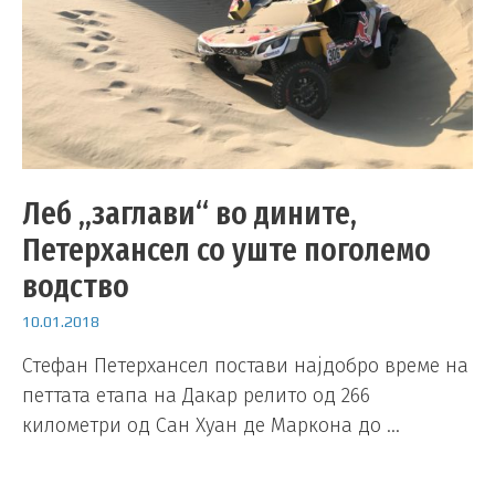
Леб „заглави“ во дините,
Петерхансел со уште поголемо
водство
10.01.2018
Стефан Петерхансел постави најдобро време на
петтата етапа на Дакар релито од 266
километри од Сан Хуан де Маркона до …