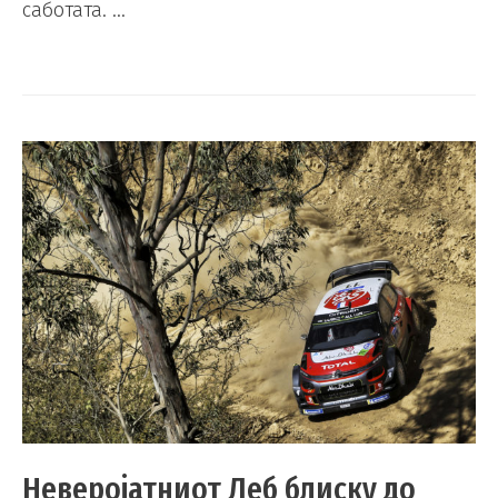
саботата. …
Неверојатниот Леб блиску до