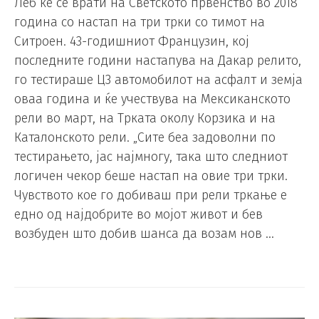
Леб ќе се врати на Светското првенство во 2018
година со настап на три трки со тимот на
Ситроен. 43-годишниот Французин, кој
последните години настапува на Дакар релито,
го тестираше Ц3 автомобилот на асфалт и земја
оваа година и ќе учествува на Мексиканското
рели во март, на Трката околу Корзика и на
Каталонското рели. „Сите беа задоволни по
тестирањето, јас најмногу, така што следниот
логичен чекор беше настап на овие три трки.
Чувството кое го добиваш при рели тркање е
едно од најдобрите во мојот живот и бев
возбуден што добив шанса да возам нов …