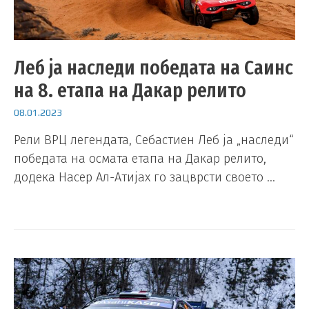
Леб ја наследи победата на Саинс
на 8. етапа на Дакар релито
08.01.2023
Рели ВРЦ легендата, Себастиен Леб ја „наследи“
победата на осмата етапа на Дакар релито,
додека Насер Ал-Атијах го зацврсти своето …