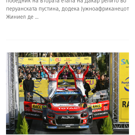
победник на втората етапа на Дакар релито во
перуанската пустина, додека Јужноафриканецот
Жиниел де …