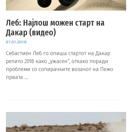
Леб: Најлош можен старт на
Дакар (видео)
07.01.2018
Себастиен Леб го опиша стартот на Дакар
релито 2018 како „ужасен“, откако поради
проблеми со сопирачките возачот на Пежо
првата …