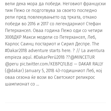
вели дека мора да победи. Неговиот француски
тим Пежо се подготвува за своето последно
рели пред повлекувањето од трката, откако
победи во 2016 и 2017 со легендарниот Стефан
Петерхансел. Оваа година Пежо оди со четири
3008ДКР Макси модели со Петерхансел, Леб,
Карлос Саинц постариот и Сирил Деспре. The
#Dakar2018 adventure starts here. ? // La aventura
empieza aquí. #DakarPerú2018 ??@MINCETUR
@peru pic.twitter.com/KE8PQ1LBzJ — DAKAR RALLY
(@dakar) January 5, 2018 43-годишниот Леб, кој
оваа сезона ќе вози во Светскиот реликрос
шампионат со …