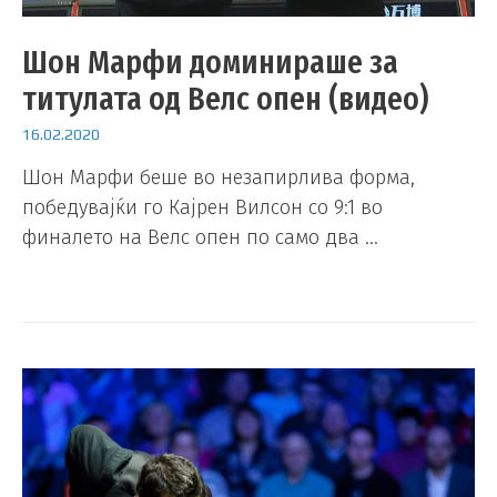
Шон Марфи доминираше за
титулата од Велс опен (видео)
16.02.2020
Шон Марфи беше во незапирлива форма,
победувајќи го Кајрен Вилсон со 9:1 во
финалето на Велс опен по само два …