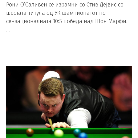
Рони О’Саливен се израмни со Стив Дејвис со
шестата титула од УК шампионатот по
сензационалната 10:5 победа над Шон Марфи.
…