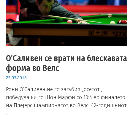
О’Саливен се врати на блескавата
форма во Велс
25.03.2018
Рони О’Саливен не го загубил „осетот“,
победувајќи го Шон Марфи со 10:4 во финалето
на Плејерс шампионатот во Велс. 42-годишниот
…