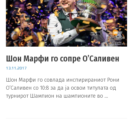
Шон Марфи го сопре О’Саливен
13.11.2017
Шон Марфи го совлада инспирираниот Рони
О’Саливен со 10:8 за да ја освои титулата од
турнирот Шампион на шампионите во …