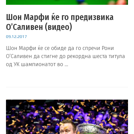
Шон Марфи ќе го предизвика
О’Саливен (видео)
09.12.2017
Шон Марфи ќе се обиде да го спречи Рони
О’Саливен да стигне до рекордна шеста титула
од УК шампионатот во …