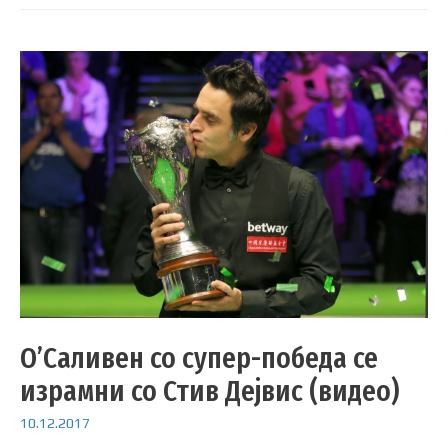
О’Саливен со супер-победа се
израмни со Стив Дејвис (видео)
10.12.2017