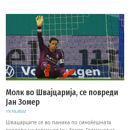
Молк во Швајцарија, се повреди
Јан Зомер
19.10.2022
Швацарците се во паника по синоќешната