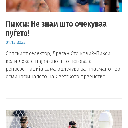
Пикси: Не знам што очекуваа
луѓето!
01.12.2022
Српскиот селектор, Драган Стојковиќ-Пикси
вели дека е најважно што неговата
репрезентација сама одлучува за пласманот во
осминафиналето на Светското првенство …