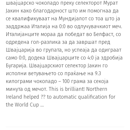
швајцарско чоколадо преку селекторот Мурат
Јакин како благодарност што им помогнаа да
се квалификуваат на Мундијалот со тоа што ја
заддржаа Италија на 0:0 во одлучувачкиот меч.
Италијанците мораа да победат во Белфаст, со
одредена гол-разлика за да завршат пред
Швајцарија во групата, но успеаја да одиграат
само 0:0, додека Швајцарците со 4:0 ја здробија
Бугарија. Швајцарскиот селектор Јакин го
исполни ветувањето со праќање на 9.3
килограми чоколадо – 100 грама за секоја
минута од мечот. This is brilliant! Northern
Ireland helped ?? to automatic qualification for
the World Cup …