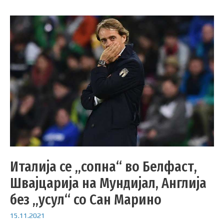
Италија се „сопна“ во Белфаст,
Швајцарија на Мундијал, Англија
без „усул“ со Сан Марино
15.11.2021