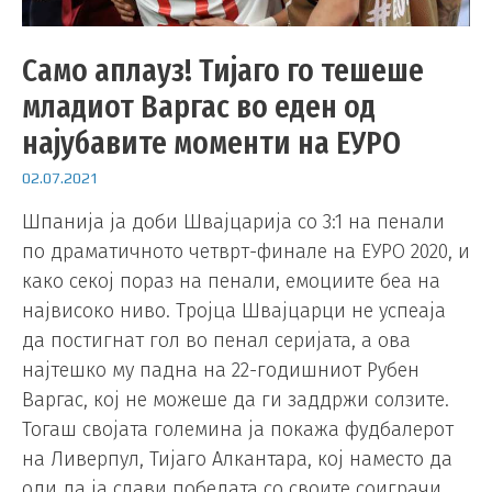
Само аплауз! Тијаго го тешеше
младиот Варгас во еден од
најубавите моменти на ЕУРО
02.07.2021
Шпанија ја доби Швајцарија со 3:1 на пенали
по драматичното четврт-финале на ЕУРО 2020, и
како секој пораз на пенали, емоциите беа на
највисоко ниво. Тројца Швајцарци не успеаја
да постигнат гол во пенал серијата, а ова
најтешко му падна на 22-годишниот Рубен
Варгас, кој не можеше да ги заддржи солзите.
Тогаш својата големина ја покажа фудбалерот
на Ливерпул, Тијаго Алкантара, кој наместо да
оди да ја слави победата со своите соиграчи,