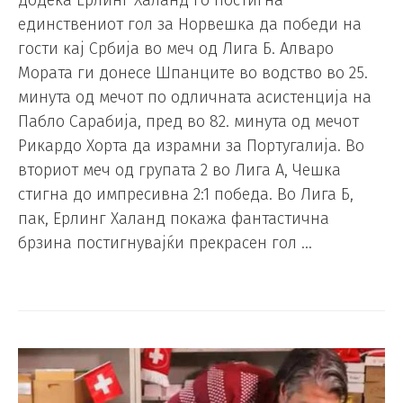
единствениот гол за Норвешка да победи на
гости кај Србија во меч од Лига Б. Алваро
Мората ги донесе Шпанците во водство во 25.
минута од мечот по одличната асистенција на
Пабло Сарабија, пред во 82. минута од мечот
Рикардо Хорта да израмни за Португалија. Во
вториот меч од групата 2 во Лига А, Чешка
стигна до импресивна 2:1 победа. Во Лига Б,
пак, Ерлинг Халанд покажа фантастична
брзина постигнувајќи прекрасен гол …