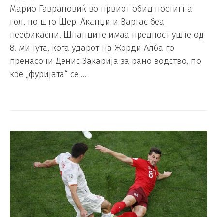
Марио Гаврановиќ во првиот обид постигна
гол, по што Шер, Аканџи и Варгас беа
неефикасни. Шпанците имаа предност уште од
8. минута, кога ударот на Жорди Алба го
пренасочи Денис Закарија за рано водство, по
кое „фуријата“ се …