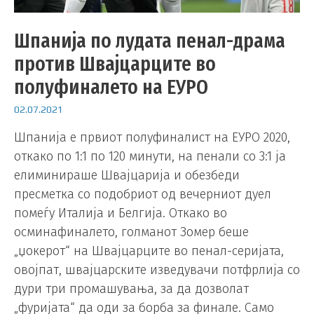
Шпанија по лудата пенал-драма
против Швајцарците во
полуфиналето на ЕУРО
02.07.2021
Шпанија е првиот полуфиналист на ЕУРО 2020,
откако по 1:1 по 120 минути, на пенали со 3:1 ја
елиминираше Швајцарија и обезбеди
пресметка со подобриот од вечерниот дуел
помеѓу Италија и Белгија. Откако во
осминафиналето, голманот Зомер беше
„џокерот“ на Швајцарците во пенал-серијата,
овојпат, швајцарските изведувачи потфрлија со
дури три промашувања, за да дозволат
„фуријата“ да оди за борба за финале. Само