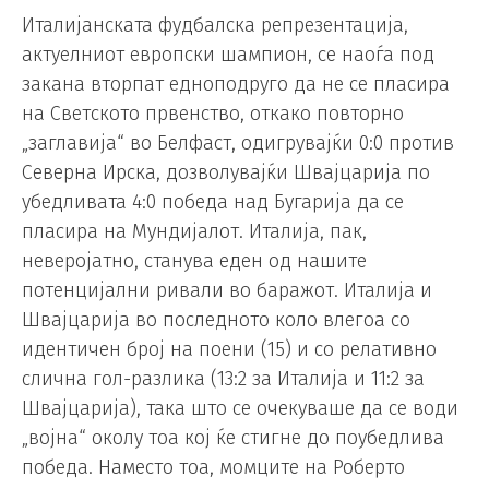
Италијанската фудбалска репрезентација,
актуелниот европски шампион, се наоѓа под
закана вторпат едноподруго да не се пласира
на Светското првенство, откако повторно
„заглавија“ во Белфаст, одигрувајќи 0:0 против
Северна Ирска, дозволувајќи Швајцарија по
убедливата 4:0 победа над Бугарија да се
пласира на Мундијалот. Италија, пак,
неверојатно, станува еден од нашите
потенцијални ривали во баражот. Италија и
Швајцарија во последното коло влегоа со
идентичен број на поени (15) и со релативно
слична гол-разлика (13:2 за Италија и 11:2 за
Швајцарија), така што се очекуваше да се води
„војна“ околу тоа кој ќе стигне до поубедлива
победа. Наместо тоа, момците на Роберто