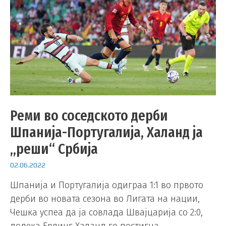
Реми во соседското дерби
Шпанија-Португалија, Халанд ја
„реши“ Србија
02.06.2022
Шпанија и Португалија одиграа 1:1 во првото
дерби во новата сезона во Лигата на нации,
Чешка успеа да ја совлада Швајцарија со 2:0,
додека Ерлинг Халанд го постигна