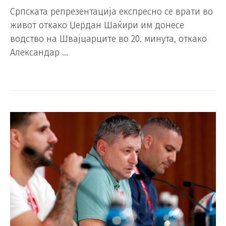
Српската репрезентација експресно се врати во
живот откако Џердан Шаќири им донесе
водство на Швајцарците во 20. минута, откако
Александар …