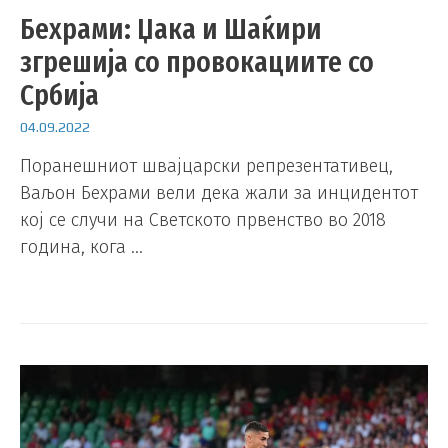
Бехрами: Џака и Шаќири
згрешија со провокациите со
Србија
04.09.2022
Поранешниот швајцарски репрезентативец,
Ваљон Бехрами вели дека жали за инцидентот
кој се случи на Светското првенство во 2018
година, кога …