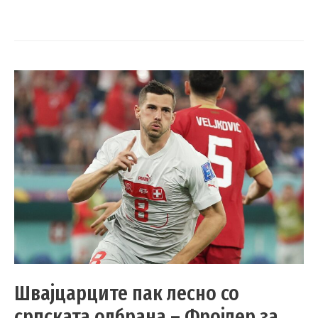
Швајцарците пак лесно со
српската одбрана – Фројлер за