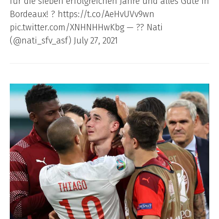
für die sieben erfolgreichen Jahre und alles Gute in
Bordeaux! ? https://t.co/AeHvUVv9wn
pic.twitter.com/XNHNHHwKbg — ?? Nati
(@nati_sfv_asf) July 27, 2021