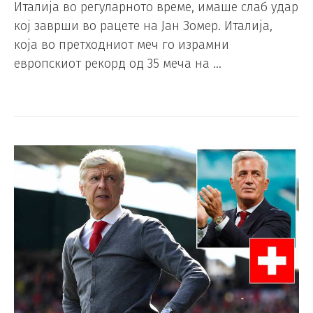
Италија во регуларното време, имаше слаб удар
кој заврши во рацете на Јан Зомер. Италија,
која во претходниот меч го израмни
европскиот рекорд од 35 меча на …