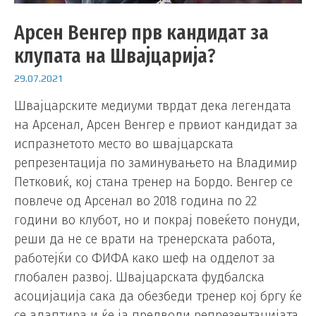
Арсен Венгер прв кандидат за
клупата на Швајцарија?
29.07.2021
Швајцарските медиуми тврдат дека легендата
на Арсенал, Арсен Венгер е првиот кандидат за
испразнетото место во швајцарската
репрезентација по заминувањето на Владимир
Петковиќ, кој стана тренер на Бордо. Венгер се
повлече од Арсенал во 2018 година по 22
години во клубот, но и покрај повеќето понуди,
реши да не се врати на тренерската работа,
работејќи со ФИФА како шеф на одделот за
глобален развој. Швајцарската фудбалска
асоцијација сака да обезбеди тренер кој бргу ќе
се адаптира и ќе ја предводи репрезентацијата