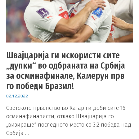
Швајцарија ги искористи сите
„дупки“ во одбраната на Србија
за осминафинале, Камерун прв
го победи Бразил!
02.12.2022
Светското првенство во Катар ги доби сите 16
осминафиналисти, откако Швајцарија го
„визираше“ последното место со 3:2 победа над
Србија …