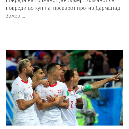
повреда на голманот Јан Зомер. Голманот се
повреди во куп натпреварот против Дармштад.
Зомер …