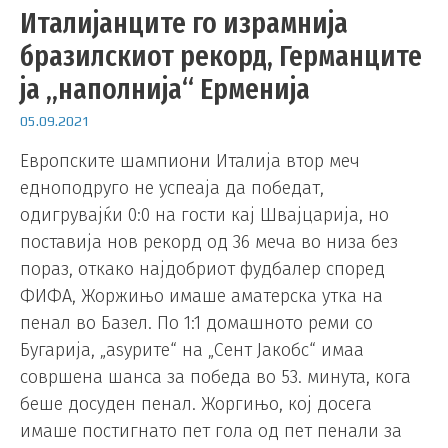
Италијанците го израмнија
бразилскиот рекорд, Германците
ја „наполнија“ Ерменија
05.09.2021
Европските шампиони Италија втор меч
едноподруго не успеаја да победат,
одигрувајќи 0:0 на гости кај Швајцарија, но
поставија нов рекорд од 36 меча во низа без
пораз, откако најдобриот фудбалер според
ФИФА, Жоржињо имаше аматерска утка на
пенал во Базел. По 1:1 домашното реми со
Бугарија, „аѕурите“ на „Сент Јакобс“ имаа
совршена шанса за победа во 53. минута, кога
беше досуден пенал. Жоргињо, кој досега
имаше постигнато пет гола од пет пенали за