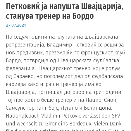
Петковиќ ја напушта Швајцарија,
станува тренер на Бордо
27.07.2021
По седум години на клупата на швајцарската
репрезентација, Владимир Петковиќ се реши за
нов предизвик, преземајќи го францускиот клуб
Бордо, потврдија од Швајцарската фудбалска
федерација. Швајцарскиот тренер, кој е родум
од Сараево, но поголемиот дел од фудбалската
кариера како играч и тренер ја има во
Швајцарија, потпишал договор на три години.
Тој претходно беше тренер и на Лацио, Сион,
Самсунспор, Јанг бојс, Лугано и Белинцона.
Nationalcoach Vladimir Petkovic verlässt den SFV
und wechselt zu Girondins Bordeaux. Vielen Dank