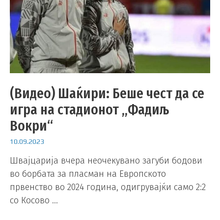
(Видео) Шаќири: Беше чест да се
игра на стадионот „Фадиљ
Вокри“
10.09.2023
Швајцарија вчера неочекувано загуби бодови
во борбата за пласман на Европското
првенство во 2024 година, одигрувајќи само 2:2
со Косово …