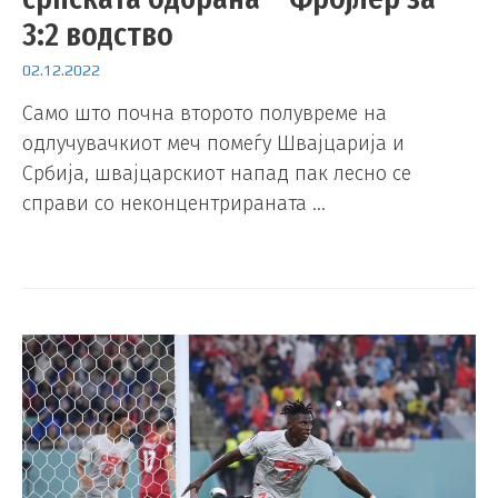
3:2 водство
02.12.2022
Само што почна второто полувреме на
одлучувачкиот меч помеѓу Швајцарија и
Србија, швајцарскиот напад пак лесно се
справи со неконцентрираната …