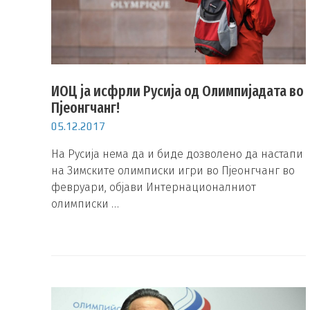
ИОЦ ја исфрли Русија од Олимпијадата во
Пјеонгчанг!
05.12.2017
На Русија нема да и биде дозволено да настапи
на Зимските олимписки игри во Пјеонгчанг во
февруари, објави Интернационалниот
олимписки …