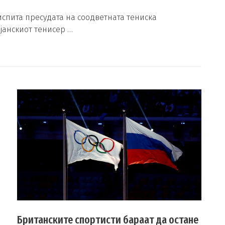
 испита пресудата на соодветната тениска
ијанскиот тенисер …
Британските спортисти бараат да остане