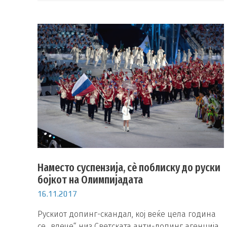
Наместо суспензија, сè поблиску до руски
бојкот на Олимпијадата
16.11.2017
Рускиот допинг-скандал, кој веќе цела година
се „влече“ низ Светската анти-допинг агенција