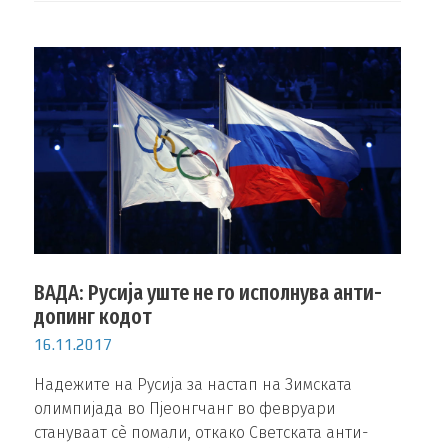
ВАДА: Русија уште не го исполнува анти-
допинг кодот
16.11.2017
Надежите на Русија за настап на Зимската
олимпијада во Пјеонгчанг во февруари
стануваат сè помали, откако Светската анти-