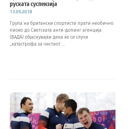
руската суспензија
13.09.2018
Група на британски спортисти прати необично
писмо до Светската анти-допинг агенција
(ВАДА) објаснувајќи дека ќе се случи
„катастрофа за чистиот …