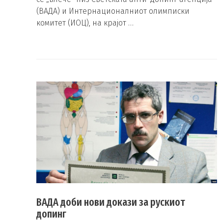
(ВАДА) и Интернационалниот олимписки
комитет (ИОЦ), на крајот …
ВАДА доби нови докази за рускиот
допинг