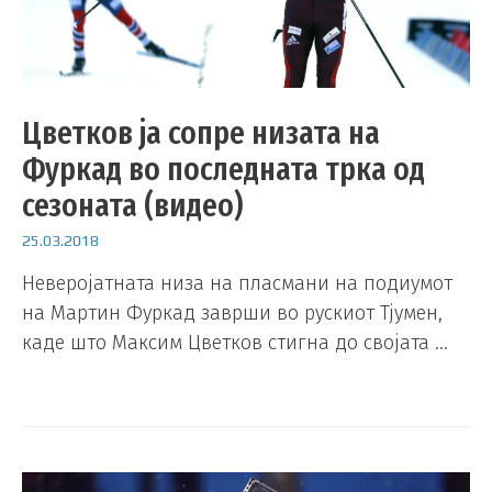
Цветков ја сопре низата на
Фуркад во последната трка од
сезоната (видео)
25.03.2018
Неверојатната низа на пласмани на подиумот
на Мартин Фуркад заврши во рускиот Тјумен,
каде што Максим Цветков стигна до својата …