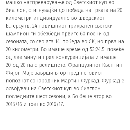
машко натпреварување од Светскиот куп во
биатлон, стигнувајќи до победа на трката на 20
километри индивидуално во шведскиот
Естерсунд. 24-годишниот трикратен светски
шампион ги обезбеди првите 60 поени од
сезоната, со својата 14. победа во СК, но прва на
20 километри. Бо имаше време од 53:24.5, повеќе
од две минути пред конкуренцијата и имаше
20-од-20 на стрелиштето. Французинот Квентин
Фијон Маје заврши втор пред неговиот
попознат сонародник Мартин Фуркад. Фуркад е
освојувач на Светскиот куп во биатлон
последните шест сезони, а Бо беше втор во
2015/16 и трет во 2016/17.