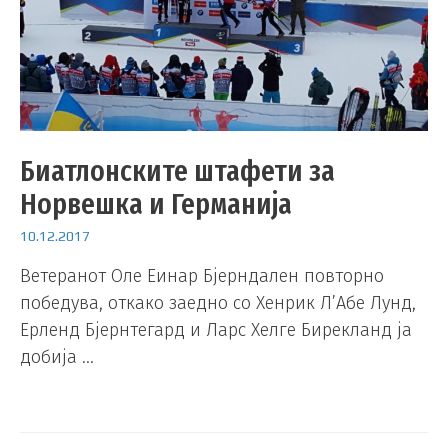
Биатлонските штафети за
Норвешка и Германија
10.12.2017
Ветеранот Оле Еинар Бјерндален повторно
победува, откако заедно со Хенрик Л’Абе Лунд,
Ерленд Бјернтегард и Ларс Хелге Бирекланд ја
добија …