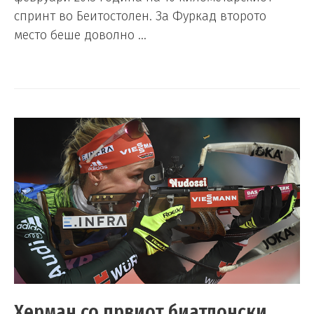
спринт во Беитостолен. За Фуркад второто
место беше доволно …
Херман со првиот биатлонски