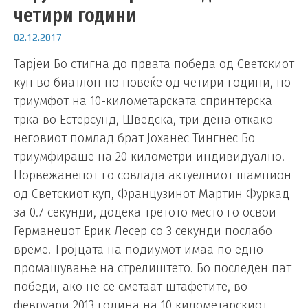
четири години
02.12.2017
Тарјеи Бо стигна до првата победа од Светскиот
куп во биатлон по повеќе од четири години, по
триумфот на 10-километарската спринтерска
трка во Естерсунд, Шведска, три дена откако
неговиот помлад брат Јоханес Тингнес Бо
триумфираше на 20 километри индивидуално.
Норвежанецот го совлада актуелниот шампион
од Светскиот куп, Французинот Мартин Фуркад
за 0.7 секунди, додека третото место го освои
Германецот Ерик Лесер со 3 секунди послабо
време. Тројцата на подиумот имаа по едно
промашување на стрелиштето. Бо последен пат
победи, ако не се сметаат штафетите, во
февруари 2013 година на 10 километарскиот