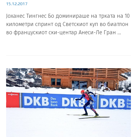
15.12.2017
Јоханес Тингнес Бо доминираше на трката на 10
километри спринт од Светскиот куп во биатлон
во францускиот ски-центар Анеси-Ле Гран …