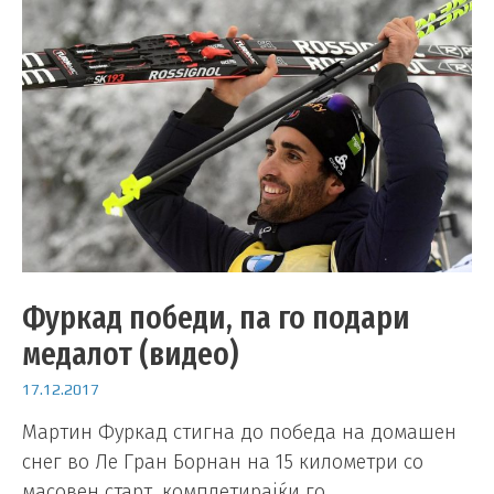
Фуркад победи, па го подари
медалот (видео)
17.12.2017
Мартин Фуркад стигна до победа на домашен
снег во Ле Гран Борнан на 15 километри со
масовен старт, комплетирајќи го …