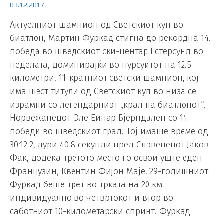
03.12.2017
Актуелниот шампион од Светскиот куп во
биатлон, Мартин Фуркад стигна до рекордна 14.
победа во шведскиот ски-центар Естерсунд во
неделата, доминирајќи во пурсуитот на 12.5
километри. 11-кратниот светски шампион, кој
има шест титули од Светскиот куп во низа се
израмни со легендарниот „крал на биатлонот“,
Норвежанецот Оле Еинар Бјерндален со 14
победи во шведскиот град. Тој имаше време од
30:12.2, дури 40.8 секунди пред Словенецот Јаков
Фак, додека третото место го освои уште еден
Французин, Квентин Фијон Маје. 29-годишниот
Фуркад беше трет во трката на 20 км
индивидуално во четвртокот и втор во
саботниот 10-километарски спринт. Фуркад