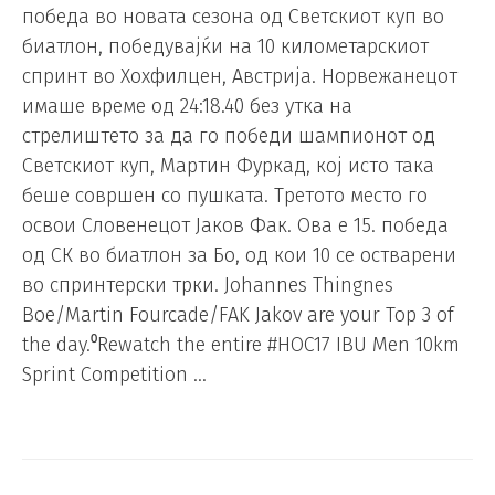
победа во новата сезона од Светскиот куп во
биатлон, победувајќи на 10 километарскиот
спринт во Хохфилцен, Австрија. Норвежанецот
имаше време од 24:18.40 без утка на
стрелиштето за да го победи шампионот од
Светскиот куп, Мартин Фуркад, кој исто така
беше совршен со пушката. Третото место го
освои Словенецот Јаков Фак. Ова е 15. победа
од СК во биатлон за Бо, од кои 10 се остварени
во спринтерски трки. Johannes Thingnes
Boe/Martin Fourcade/FAK Jakov are your Top 3 of
the day.⁰Rewatch the entire #HOC17 IBU Men 10km
Sprint Competition …