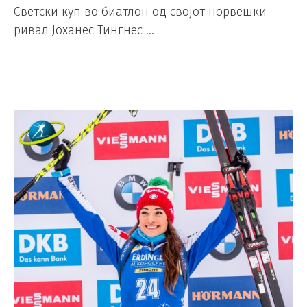
Светски куп во биатлон од својот норвешки
ривал Јоханес Тингнес …