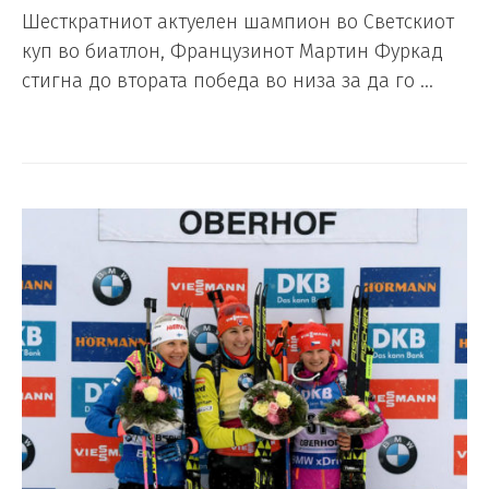
Шесткратниот актуелен шампион во Светскиот
куп во биатлон, Французинот Мартин Фуркад
стигна до втората победа во низа за да го …