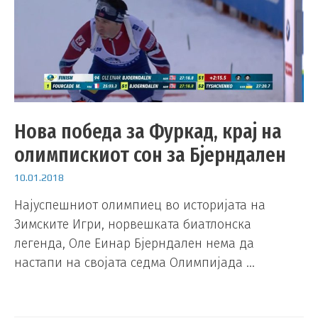
Нова победа за Фуркад, крај на
олимпискиот сон за Бјерндален
10.01.2018
Најуспешниот олимпиец во историјата на
Зимските Игри, норвешката биатлонска
легенда, Оле Еинар Бјерндален нема да
настапи на својата седма Олимпијада …