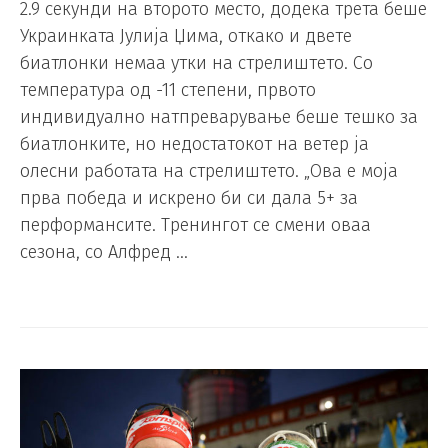
2.9 секунди на второто место, додека трета беше
Украинката Јулија Џима, откако и двете
биатлонки немаа утки на стрелиштето. Со
температура од -11 степени, првото
индивидуално натпреварување беше тешко за
биатлонките, но недостатокот на ветер ја
олесни работата на стрелиштето. „Ова е моја
прва победа и искрено би си дала 5+ за
перформансите. Тренингот се смени оваа
сезона, со Алфред …