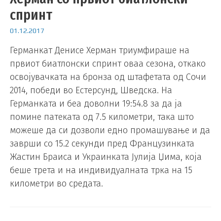
спринт
01.12.2017
Германкат Денисе Хeрман триумфираше на
првиот биатлонски спринт оваа сезона, откако
освојувачката на бронза од штафетата од Сочи
2014, победи во Естерсунд, Шведска. На
Германката и беа доволни 19:54.8 за да ја
помине патеката од 7.5 километри, така што
можеше да си дозволи едно промашување и да
заврши со 15.2 секунди пред Французинката
Жастин Браиса и Украинката Јулија Џима, која
беше трета и на индивидуалната трка на 15
километри во средата.