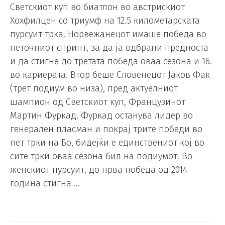
Светскиот куп во биатлон во австрискиот
Хохфилцен со триумф на 12.5 километарската
пурсуит трка. Норвежанецот имаше победа во
петочниот спринт, за да ја одбрани предноста
и да стигне до третата победа оваа сезона и 16.
во кариерата. Втор беше Словенецот Јаков Фак
(трет подиум во низа), пред актуелниот
шампион од Светскиот куп, Французинот
Мартин Фуркад. Фуркад останува лидер во
генерален пласман и покрај трите победи во
пет трки на Бо, бидејќи е единствениот кој во
сите трки оваа сезона бил на подиумот. Во
женскиот пурсуит, до прва победа од 2014
година стигна …