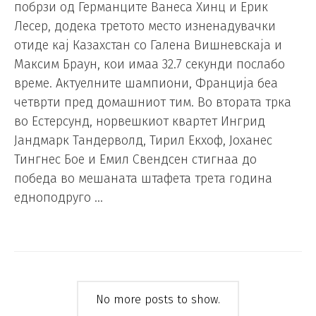
побрзи од Германците Ванеса Хинц и Ерик
Лесер, додека третото место изненадувачки
отиде кај Казахстан со Галена Вишневскаја и
Максим Браун, кои имаа 32.7 секунди послабо
време. Актуелните шампиони, Франција беа
четврти пред домашниот тим. Во втората трка
во Естерсунд, норвешкиот квартет Ингрид
Јандмарк Тандерволд, Тирил Екхоф, Јоханес
Тингнес Бое и Емил Свендсен стигнаа до
победа во мешаната штафета трета година
едноподруго …
No more posts to show.