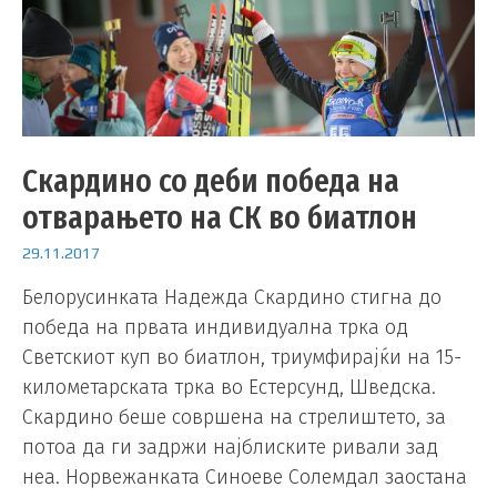
Скардино со деби победа на
отварањето на СК во биатлон
29.11.2017
Белорусинката Надежда Скардино стигна до
победа на првата индивидуална трка од
Светскиот куп во биатлон, триумфирајќи на 15-
километарската трка во Естерсунд, Шведска.
Скардино беше совршена на стрелиштето, за
потоа да ги задржи најблиските ривали зад
неа. Норвежанката Синоеве Солемдал заостана