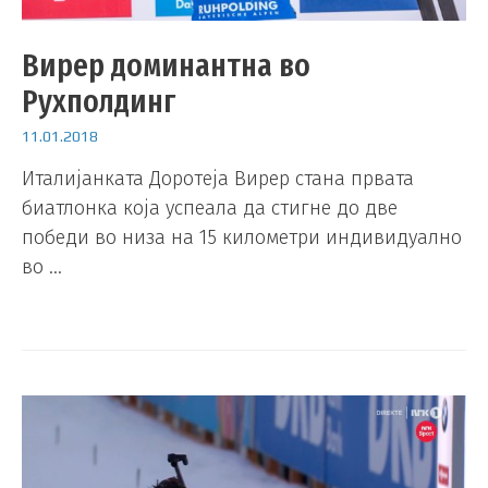
Вирер доминантна во
Рухполдинг
11.01.2018
Италијанката Доротеја Вирер стана првата
биатлонка која успеала да стигне до две
победи во низа на 15 километри индивидуално
во …