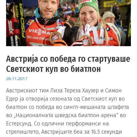
Австрија со победа го стартуваше
Светскиот куп во биатлон
26.11.2017
Австрискиот тим Лиза Тереза Хаузер и Симон
Едер ја отворија сезоната од Светскиот куп во
биатлон со победа во сингл-мешаната штафета
во „Националната шведска биатлон арена“ во
Естерсунд. Со одлични перформанси на
стрелиштето, Австријците беа за 16.5 секунди