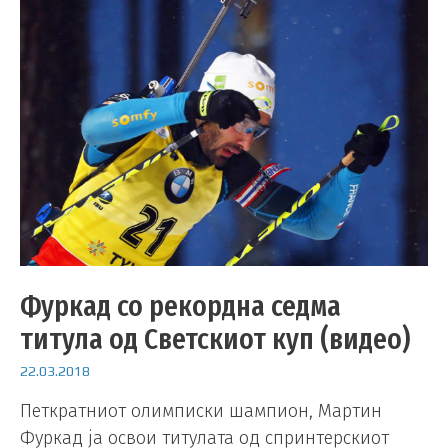
Фуркад со рекордна седма
титула од Светскиот куп (видео)
22.03.2018
Петкратниот олимписки шампион, Мартин
Фуркад ја освои титулата од спринтерскиот