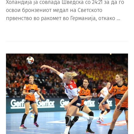
Холандија ја совлада Шведска со 24:21 за да го
освои бронзениот медал на Светското
првенство во ракомет во Германија, откако …