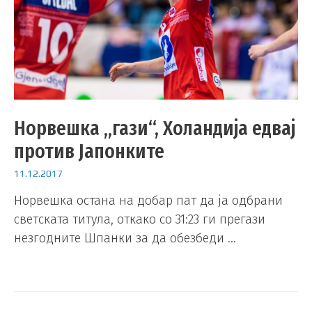
Норвешка „гази“, Холандија едвај
против Јапонките
11.12.2017
Норвешка остана на добар пат да ја одбрани
светската титула, откако со 31:23 ги прегази
незгодните Шпанки за да обезбеди …