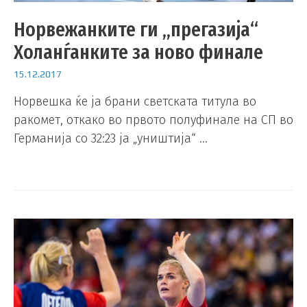
Норвежанките ги „прегазија“
Холанѓанките за ново финале
15.12.2017
Норвешка ќе ја брани светската титула во
ракомет, откако во првото полуфинале на СП во
Германија со 32:23 ја „уништија“ …