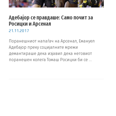
Адебајор се правдаше: Само почит за
Росицки и Арсенал
21.11.2017
Поранешниот напаѓач на Арсенал, Емануел
Адебајор преку социјалните мрежи
демантираше дека изјавил дека неговиот
поранешен колега Томаш Росицки би се …