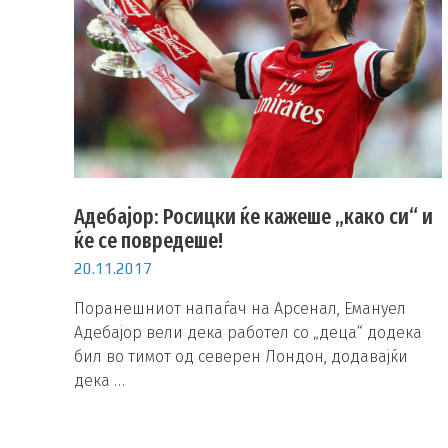
Адебајор: Росицки ќе кажеше „како си“ и
ќе се повредеше!
20.11.2017
Поранешниот напаѓач на Арсенал, Емануел
Адебајор вели дека работел со „деца“ додека
бил во тимот од северен Лондон, додавајќи
дека …