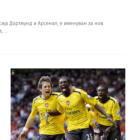
ја Дортмунд и Арсенал, е именуван за нов
, …