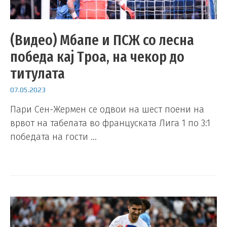
(Видео) Мбапе и ПСЖ со лесна
победа кај Троа, на чекор до
титулата
07.05.2023
Пари Сен-Жермен се одвои на шест поени на
врвот на табелата во француската Лига 1 по 3:1
победата на гости …