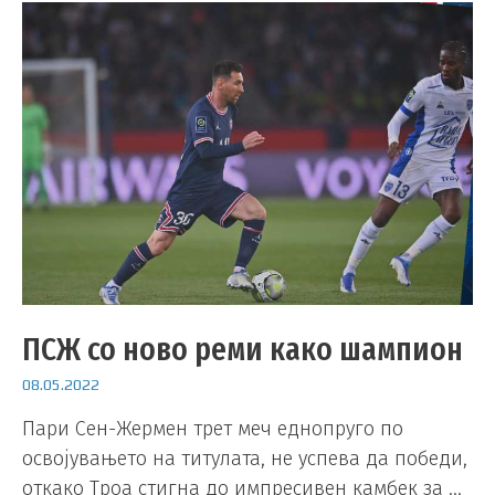
ПСЖ со ново реми како шампион
08.05.2022
Пари Сен-Жермен трет меч еднопруго по
освојувањето на титулата, не успева да победи,
откако Троа стигна до импресивен камбек за …