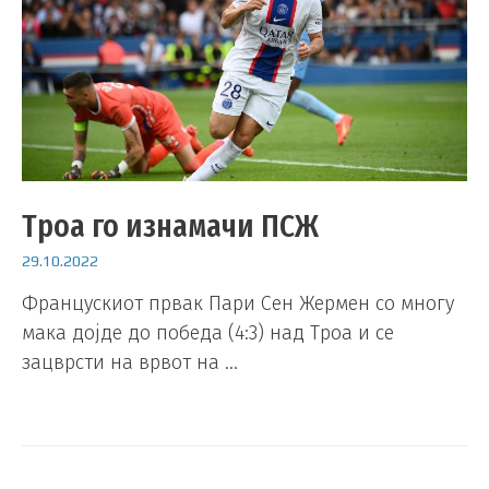
Троа го изнамачи ПСЖ
29.10.2022
Францускиот првак Пари Сен Жермен со многу
мака дојде до победа (4:3) над Троа и се
зацврсти на врвот на …