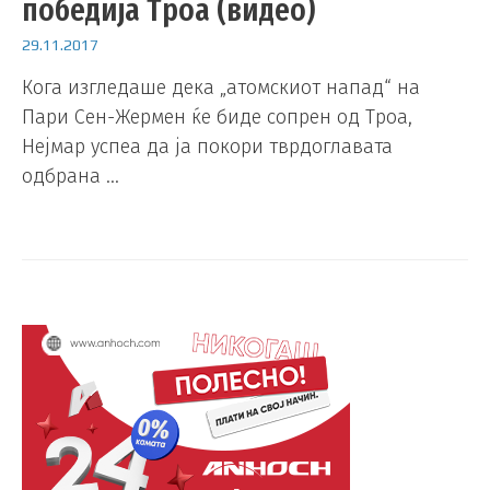
победија Троа (видео)
29.11.2017
Кога изгледаше дека „атомскиот напад“ на
Пари Сен-Жермен ќе биде сопрен од Троа,
Нејмар успеа да ја покори тврдоглавата
одбрана …