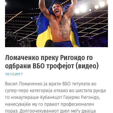
Ломаченко преку Ригондо го
одбрани ВБО трофејот (видео)
10.12.2017
Васил Ломаченко ја врати ВБО титулата во
супер-перо категорија откако во шестата рунда
го нокаутираше Кубанецот Гијермо Ригондо,
нанесувајќи му го првиот професионален
пораз. Долгоочекуваниот дуел меѓу двајца