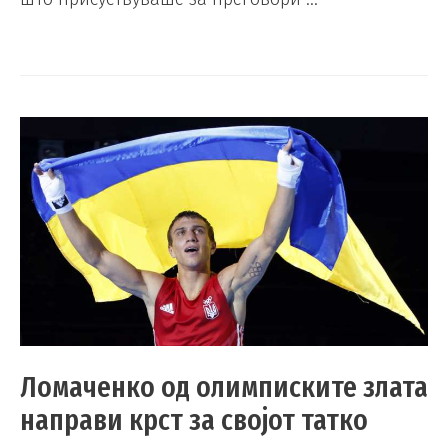
Ломаченко од олимписките злата
направи крст за својот татко