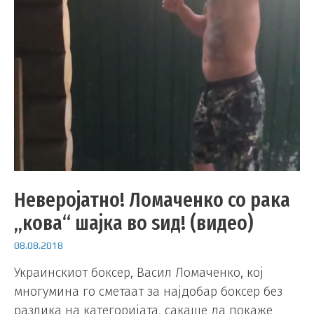
Неверојатно! Ломаченко со рака
„кова“ шајка во ѕид! (видео)
08.08.2018
Украинскиот боксер, Васил Ломаченко, кој
многумина го сметаат за најдобар боксер без
разлика на категоријата, сакаше да покаже