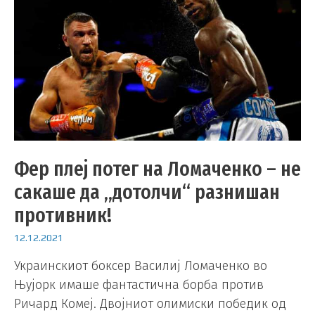
Фер плеј потег на Ломаченко – не
сакаше да „дотолчи“ разнишан
противник!
12.12.2021
Украинскиот боксер Василиј Ломаченко во
Њујорк имаше фантастична борба против
Ричард Комеј. Двојниот олимиски победик од