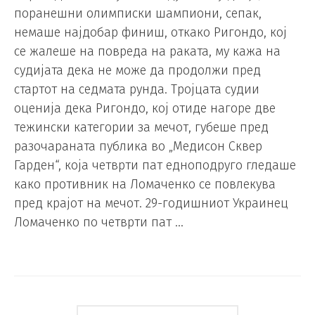
поранешни олимписки шампиони, сепак,
немаше најдобар финиш, откако Ригондо, кој
се жалеше на повреда на раката, му кажа на
судијата дека не може да продолжи пред
стартот на седмата рунда. Тројцата судии
оценија дека Ригондо, кој отиде нагоре две
тежински категории за мечот, губеше пред
разочараната публика во „Медисон Сквер
Гарден“, која четврти пат едноподруго гледаше
како противник на Ломаченко се повлекува
пред крајот на мечот. 29-годишниот Украинец
Ломаченко по четврти пат …