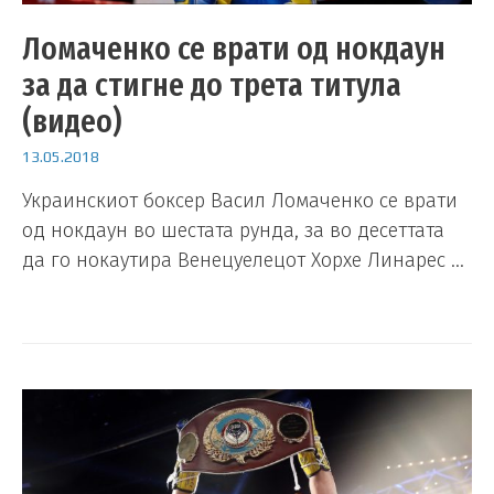
Ломаченко се врати од нокдаун
за да стигне до трета титула
(видео)
13.05.2018
Украинскиот боксер Васил Ломаченко се врати
од нокдаун во шестата рунда, за во десеттата
да го нокаутира Венецуелецот Хорхе Линарес …