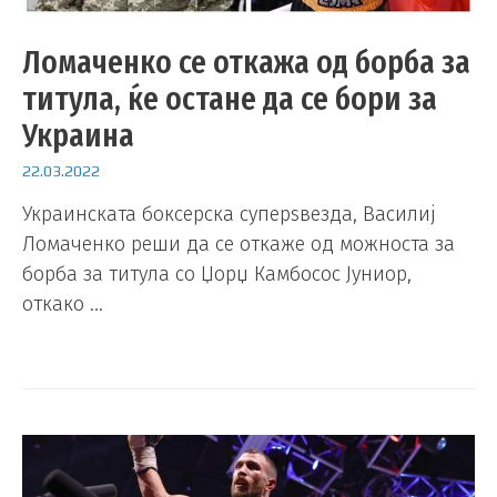
Ломаченко се откажа од борба за
титула, ќе остане да се бори за
Украина
22.03.2022
Украинската боксерска суперѕвезда, Василиј
Ломаченко реши да се откаже од можноста за
борба за титула со Џорџ Камбосос Јуниор,
откако …