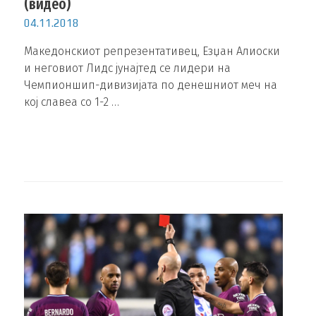
(видео)
04.11.2018
Македонскиот репрезентативец, Езџан Алиоски
и неговиот Лидс јунајтед се лидери на
Чемпионшип-дивизијата по денешниот меч на
кој славеа со 1-2 …