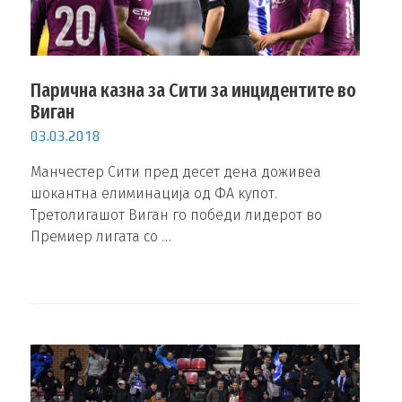
Парична казна за Сити за инцидентите во
Виган
03.03.2018
Манчестер Сити пред десет дена доживеа
шокантна елиминација од ФА купот.
Третолигашот Виган го победи лидерот во
Премиер лигата со …