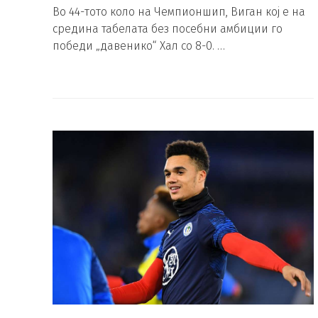
Во 44-тото коло на Чемпионшип, Виган кој е на
средина табелата без посебни амбиции го
победи „давенико“ Хал со 8-0. …