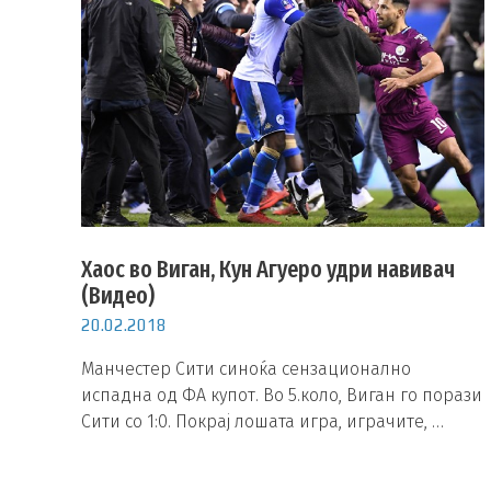
Хаос во Виган, Кун Агуеро удри навивач
(Видео)
20.02.2018
Манчестер Сити синоќа сензационално
испадна од ФА купот. Во 5.коло, Виган го порази
Сити со 1:0. Покрај лошата игра, играчите, …