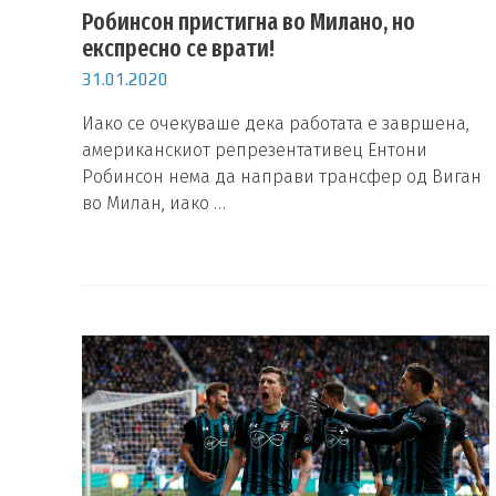
Робинсон пристигна во Милано, но
експресно се врати!
31.01.2020
Иако се очекуваше дека работата е завршена,
американскиот репрезентативец Ентони
Робинсон нема да направи трансфер од Виган
во Милан, иако …