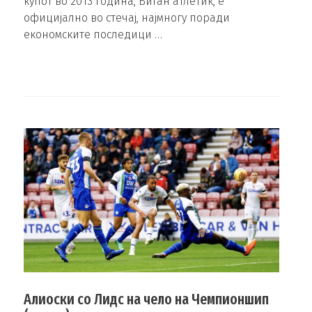
купот во 2013 година, Виган атлетик, е
официјално во стечај, најмногу поради
економските последици …
Алиоски со Лидс на чело на Чемпионшип