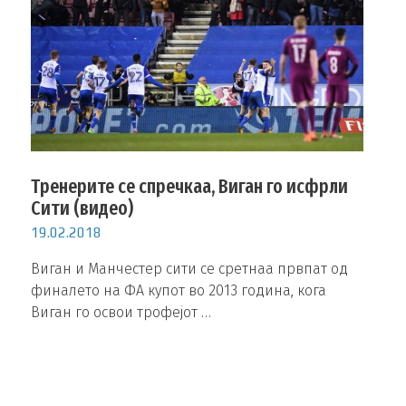
Тренерите се спречкаа, Виган го исфрли
Сити (видео)
19.02.2018
Виган и Манчестер сити се сретнаа првпат од
финалето на ФА купот во 2013 година, кога
Виган го освои трофејот …