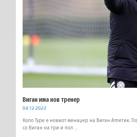
Виган има нов тренер
04.12.2022
Коло Туре е новиот менаџер на Виган Атлетик.
со Виган на три и пол …