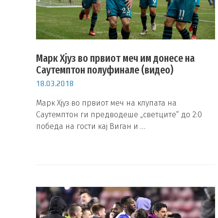
Марк Хјуз во првиот меч им донесе на
Саутемптон полуфинале (видео)
18.03.2018
Марк Хјуз во првиот меч на клупата на
Саутемптон ги предводеше „светците“ до 2:0
победа на гости кај Виган и …